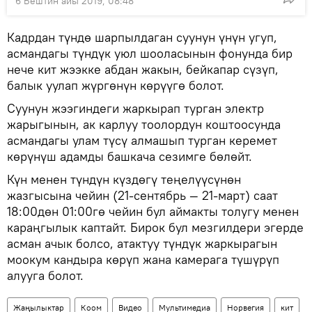
6 Бештин айы 2019, 08:48
Кадрдан түндө шарпылдаган суунун үнүн угуп,
асмандагы түндүк уюл шооласынын фонунда бир
нече кит жээкке абдан жакын, бейкапар сүзүп,
балык уулап жүргөнүн көрүүгө болот.
Суунун жээгиндеги жаркырап турган электр
жарыгынын, ак карлуу тоолордун коштоосунда
асмандагы улам түсү алмашып турган керемет
көрүнүш адамды башкача сезимге бөлөйт.
Күн менен түндүн күздөгү теңелүүсүнөн
жазгысына чейин (21-сентябрь — 21-март) саат
18:00дөн 01:00гө чейин бул аймакты толугу менен
караңгылык каптайт. Бирок бул мезгилдери эгерде
асман ачык болсо, атактуу түндүк жаркырагын
моокум кандыра көрүп жана камерага түшүрүп
алууга болот.
Жаңылыктар
Коом
Видео
Мультимедиа
Норвегия
кит