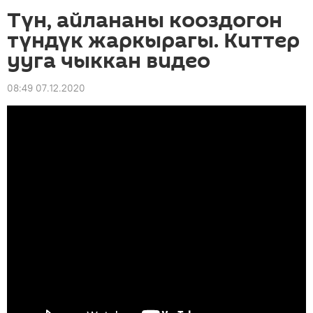
Түн, айлананы кооздогон
түндүк жаркырагы. Киттер
ууга чыккан видео
08:49 07.12.2020