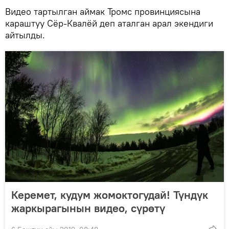
Видео тартылган аймак Тромс провинциясына
караштуу Сёр-Квалёй деп аталган арал экендиги
айтылды.
Керемет, кудум жомоктогудай! Түндүк
жаркырагынын видео, сүрөтү