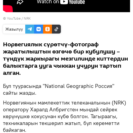
© YouTube /
NRK
Жазылуу
Норвегиялык сүрөтчү-фотограф
жаратылыштын өзгөчө бир кубулушу –
түндүк жаркырагы мезгилинде киттердин
балыктарга ууга чыккан учурун тартып
алган.
Бул туурасында "National Geographic Россия"
сайты жазды.
Норвегиянын мамлекеттик телеканалынын (NRK)
оператору Харалд Албригстен мындай сейрек
көрүнүшкө кокусунан күбө болгон. Тагыраагы,
техникаларын текшерип жатып, бул кереметти
байкаган.