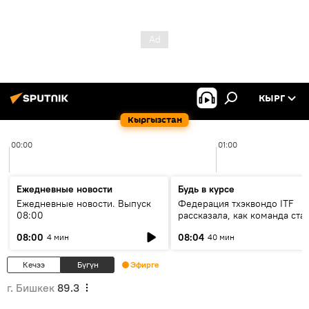
КЫРГ
Кыргызстан
00:00
01:00
Ежедневные новости
Будь в курсе
Ежедневные новости. Выпуск
Федерация тхэквондо ITF
08:00
рассказала, как команда ста
жертвой мошенников
08:00
08:04
4 мин
40 мин
Кечээ
Бүгүн
Эфирге
г. Бишкек
89.3