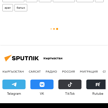
арал
балык
Кыргызстан
КЫРГЫЗСТАН
САЯСАТ
РАДИО
РОССИЯ
МИГРАЦИЯ
СП
Telegram
VK
ТikТоk
Rutube