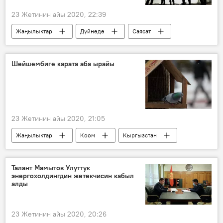
23 Жетинин айы 2020, 22:39
Жаңылыктар
Дүйнөдө
Саясат
Афганистан
адам өлтүрүү
суицид
Австралия
Аскер
Шейшембиге карата аба ырайы
23 Жетинин айы 2020, 21:05
Жаңылыктар
Коом
Кыргызстан
аба ырайы
ноябрь
Талант Мамытов Улуттук
энергохолдингдин жетекчисин кабыл
алды
23 Жетинин айы 2020, 20:26