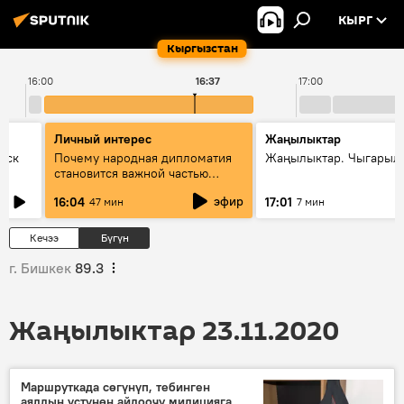
КЫРГ
Кыргызстан
16:00
16:37
17:00
Личный интерес
Жаңылыктар
уск
Почему народная дипломатия
Жаңылыктар. Чыгарыл
становится важной частью
международного
эфир
16:04
17:01
47 мин
7 мин
сотрудничества
Кечээ
Бүгүн
г. Бишкек
89.3
Жаңылыктар 23.11.2020
Маршруткада сөгүнүп, тебинген
аялдын үстүнөн айдоочу милицияга