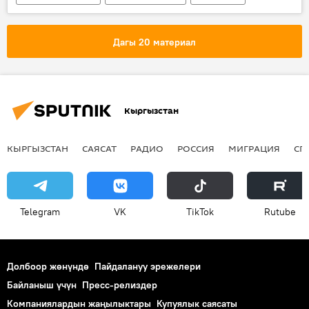
Окуялар
Сокулук
жеткинчек
милиция
шектүү
өгөй ата
Дагы 20 материал
Кыргызстан
КЫРГЫЗСТАН
САЯСАТ
РАДИО
РОССИЯ
МИГРАЦИЯ
СП
Telegram
VK
ТikТоk
Rutube
Долбоор жөнүндө
Пайдалануу эрежелери
Байланыш үчүн
Пресс-релиздер
Компаниялардын жаңылыктары
Купуялык саясаты