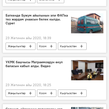
Кыргызстан
Чүй облусу
портал
ката
Баткенде Бужум айылынын эли ФАПка
тез жардам унаасын белек кылды.
Сүрөт
23 Жетинин айы 2020, 18:39
Жаңылыктар
Коом
Кыргызстан
Баткен облусу
Бужум
тез жардам
унаа
белек
УКМК башчысы Матраимовдун өкүл
баласын кабыл алды. Видео
23 Жетинин айы 2020, 18:25
Жаңылыктар
Коом
Кыргызстан
Кара-Суу району
УКМК
Камчыбек Ташиев
Сөгүнүп, айдоочуну тепкилеген аял.