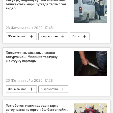
Бишкектеги маршруткада тартылган
видео
23 Жетинин айы 2020, 17:45
Жаңылыктар
Кыргызстан
Коом
Окуялар
маршрутка
аял
Жаңжал
Таксистти мыкаачылык менен
өлтүрүшкөн. Милиция төртүнчү
шектүүнү кармады
23 Жетинин айы 2020, 17:28
Жаңылыктар
Кыргызстан
Окуялар
Сокулук
таксист
кылмыш
унаа
милиция
Токтобогон митингдерден тарта
автоунааны көтөргөн балбанга чейин.