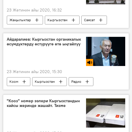
23 Жетинин айы 2020, 16:32
Жаңылыктар
Кыргызстан
Саясат
президенттик шайлоо
талапкер
Кыргызстандагы президенттик шайлоо – 2021
Айдаралиев: Кыргызстан органикалык
өсүмдүктөрдү өстүрүүгө өтө ыңгайлуу
23 Жетинин айы 2020, 15:30
Коом
Кыргызстан
Радио
айыл чарба
экспорт
көйгөй
"Кооз" номер ээлери Кыргызстандын
кайсы жеринде жашайт. Тизме