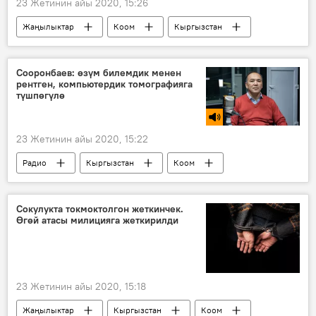
23 Жетинин айы 2020, 15:26
Жаңылыктар
Коом
Кыргызстан
автоунаа
номер
аукцион
аймак
Сооронбаев: өзүм билемдик менен
рентген, компьютердик томографияга
түшпөгүлө
23 Жетинин айы 2020, 15:22
Радио
Кыргызстан
Коом
Талант Сооронбаев
коронавирус
пневмония
рентген
Сокулукта токмоктолгон жеткинчек.
Өгөй атасы милицияга жеткирилди
23 Жетинин айы 2020, 15:18
Жаңылыктар
Кыргызстан
Коом