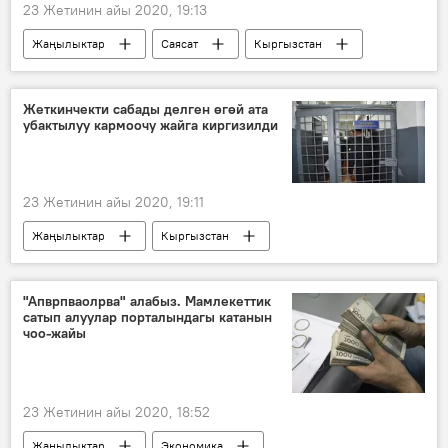
23 Жетинин айы 2020, 19:13
Жаңылыктар
Саясат
Кыргызстан
Өмүрбек Текебаев
мандат
сот
чечим
Жеткинчекти сабады делген өгөй ата
убактылуу кармоочу жайга киргизилди
23 Жетинин айы 2020, 19:11
Жаңылыктар
Кыргызстан
Окуялар
жеткинчек
сабоо
өгөй ата
милиция
камоо
"Апврпваолрва" алабыз. Мамлекеттик
сатып алуулар порталындагы катанын
чоо-жайы
23 Жетинин айы 2020, 18:52
Жаңылыктар
Экономика