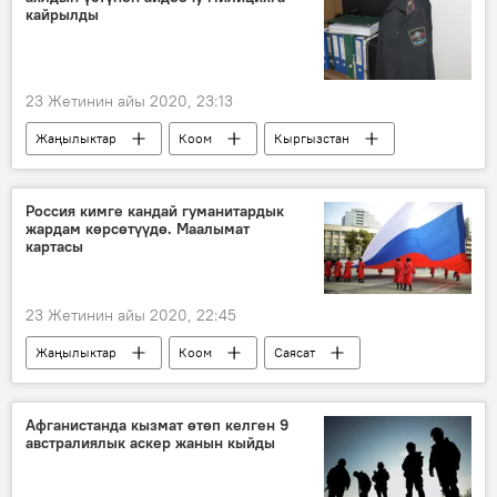
кайрылды
23 Жетинин айы 2020, 23:13
Жаңылыктар
Коом
Кыргызстан
аял
айдоочу
маршрутка
Бишкек
милиция
арыз
Россия кимге кандай гуманитардык
жардам көрсөтүүдө. Маалымат
картасы
23 Жетинин айы 2020, 22:45
Жаңылыктар
Коом
Саясат
Россия
Дүйнөдө
жардам
коронавирус
карта
маалымат
Афганистанда кызмат өтөп келген 9
австралиялык аскер жанын кыйды
Кыргызстан