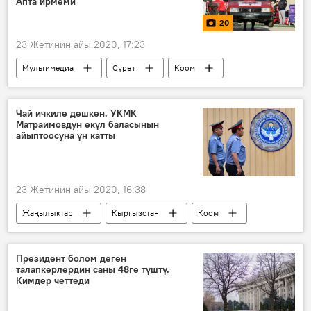
Апта ирмеми
20
23 Жетинин айы 2020, 17:23
Мультимедиа
Сүрөт
Коом
Кыргызстан
Дүйнөдө
Саясат
Окуялар
апта
бороон
Чай ичкиле дешкен. УКМК
Матраимовдун өкүл баласынын
тайфун
айыптоосуна үн катты
23 Жетинин айы 2020, 16:38
Жаңылыктар
Кыргызстан
Коом
Кара-Суу району
УКМК
тинтүү
доомат
Президент болом деген
талапкерлердин саны 48ге түштү.
Кимдер четтеди