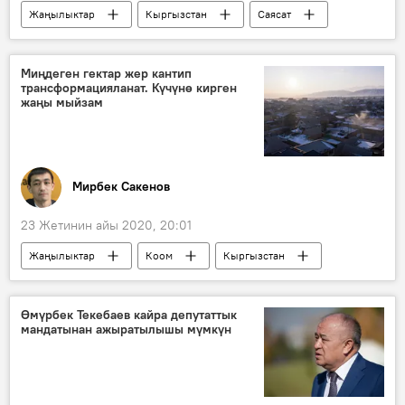
Жаңылыктар
Кыргызстан
Саясат
Талант Мамытов
Улуттук энергохолдинг
Миңдеген гектар жер кантип
трансформацияланат. Күчүнө кирген
жаңы мыйзам
Мирбек Сакенов
23 Жетинин айы 2020, 20:01
Жаңылыктар
Коом
Кыргызстан
Саясат
жер
трансформациялоо
мыйзам
Өмүрбек Текебаев кайра депутаттык
мандатынан ажыратылышы мүмкүн