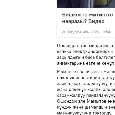
Бишкекте митингге 
нааразы? Видео
30 Тогуздун айы 2020, 10:54
Президенттин милдетин а
калкка электр энергиясын 
зарылдыгын баса белгиле
аймактарына өзгөчө көңүл 
Мамлекет башчынын милдет
өлкөлүк инвестиция тартуу
зарыл шарттарды түзүү, и
жана өлкөнүн жалпы эле э
сарамжалдуу пайдаланууну
Ошондой эле Мамытов эне
күндүн жана шамалдын эне
маанилүүлүгүнө токтолду.