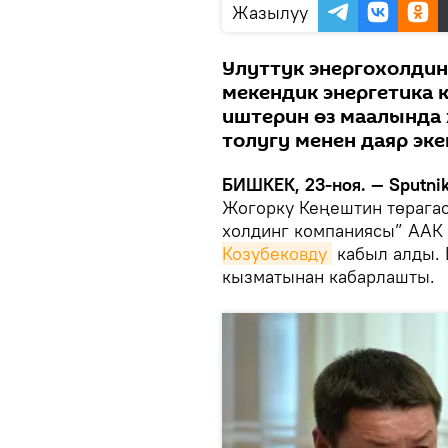
Жазылуу
Улуттук энергохолдин
мекендик энергетика
иштерин өз маалында
толугу менен даяр эке
БИШКЕК, 23-ноя. — Sputnik
Жогорку Кеңештин төраг
холдинг компаниясы” ААК
Козубековду
кабыл алды. 
кызматынан кабарлашты.