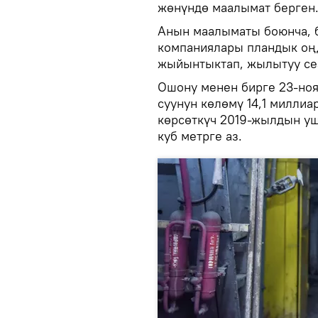
жөнүндө маалымат берген
Анын маалыматы боюнча, б
компаниялары пландык оң
жыйынтыктап, жылытуу сез
Ошону менен бирге 23-ноя
суунун көлөмү 14,1 миллиа
көрсөткүч 2019-жылдын у
куб метрге аз.