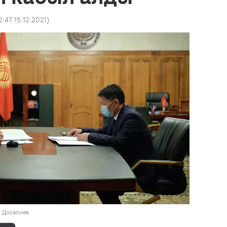
2:47 15.12.2021
)
н Досалиев