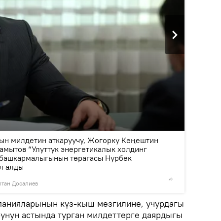
2
/2
н милдетин аткаруучу, Жогорку Кеңештин
амытов “Улуттук энергетикалык холдинг
 башкармалыгынын төрагасы Нурбек
л алды
лтан Досалиев
©
Пресс-
панияларынын күз-кыш мезгилине, учурдагы
рунун астында турган милдеттерге даярдыгы