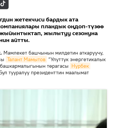
гдин жетекчиси бардык ата
 компаниялары пландык оңдоп-түзөө
 жыйынтыктап, жылытуу сезонуна
нин айтты.
.
Мамлекет башчынын милдетин аткаруучу,
асы
Талант Мамытов
“Улуттук энергетикалык
 башкармалыгынын төрагасы
Нурбек 
Бул тууралуу президенттин маалымат