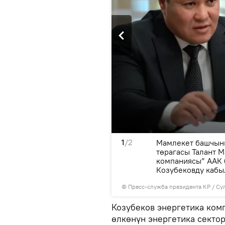
1
/2
ын күз-кыш мезгилине,
Мамлекет башчыны
ун астында турган
төрагасы Талант М
мат берген
компаниясы” ААК
Козубековду кабы
©
Пресс-служба президента КР / Су
Козубеков энергетика ком
өлкөнүн энергетика секто