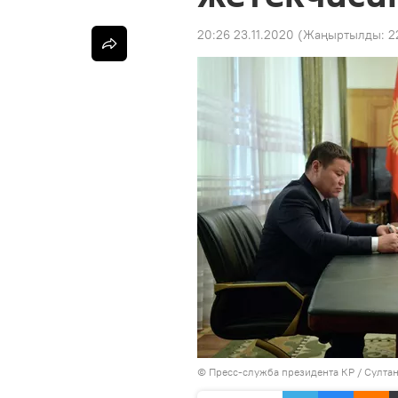
20:26 23.11.2020
(Жаңыртылды:
2
©
Пресс-служба президента КР / Султа