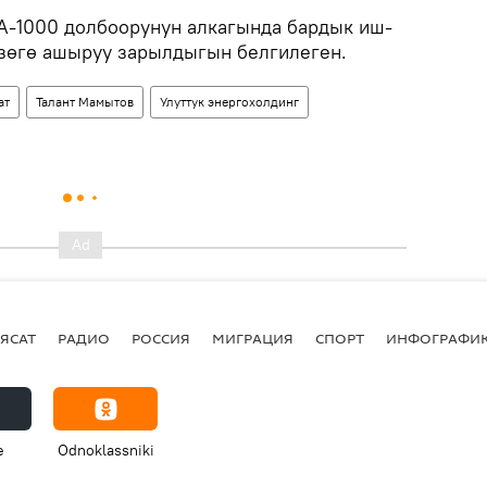
A-1000 долбоорунун алкагында бардык иш-
зөгө ашыруу зарылдыгын белгилеген.
ат
Талант Мамытов
Улуттук энергохолдинг
ЯСАТ
РАДИО
РОССИЯ
МИГРАЦИЯ
СПОРТ
ИНФОГРАФИ
e
Odnoklassniki