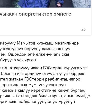
чыккан энергетиктер эмнеге
ткаруучу Мамытов күз-кыш мезгилинде
үзгүлтүксүз берүүнү камсыз кылуу
ген. Ошондой эле өлкөнүн алыскы
бурууга чакырган.
ин аткаруучу чакан ГЭСтерди курууга чет
 боюнча иштерди күчөтүү, ал үчүн бардык
штеп жаткан ГЭСтерди реабилитациялоо
нергетикалык мүмкүнчүлүктөрүн
 камсыз кылуу керектигине көңүл бурган.
ргиянын атаандаш булактарын, анын ичинде
ргиясын пайдаланууну өнүктүрүүнүн