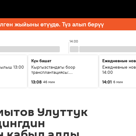
ген жыйыны өтүүдө. Түз алып берүү
14:00
Күн башат
Ежедневные нов
рылыш 13:00
Кыргызстандагы боор
Ежедневные нов
трансплантациясы:
14:00
жетишкендиктер жана өнүгүү
13:08
14:01
46 мин
6 мин
келечеги
мытов Улуттук
дингдин
н кабыл алды