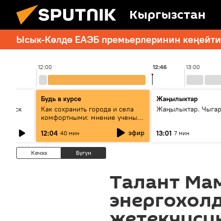
Кыргызстан
Ысык-Көлдө ЕАЭБ премьерлеринин кеңейтил
12:00
12:46
13:00
Будь в курсе
Жаңылыктар
Выпуск
Как сохранить города и села
Жаңылыктар. Чыга
комфортными: мнение ученых
Евразии
эфир
12:04
13:01
40 мин
7 мин
Кечээ
Бүгүн
Талант Ма
энергохол
жетекчиси