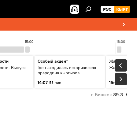
РУС
КЫРГ
15:00
16:00
ости
Особый акцент
Жаңылыктар
ости. Выпуск
Где находилась историческая
Жаңылыктар.
прародина кыргызов
14:07
15:01
53 мин
3 мин
г. Бишкек
89.3