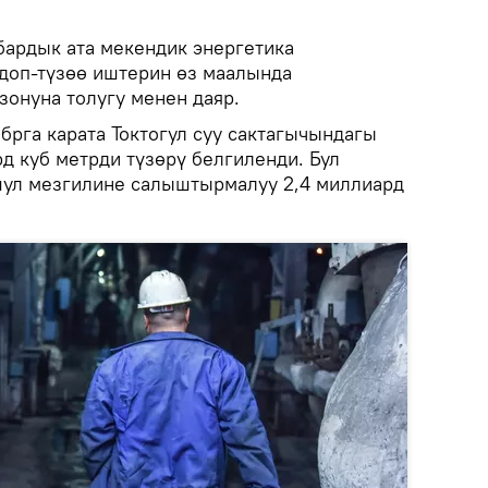
.
ардык ата мекендик энергетика
доп-түзөө иштерин өз маалында
онуна толугу менен даяр.
брга карата Токтогул суу сактагычындагы
рд куб метрди түзөрү белгиленди. Бул
шул мезгилине салыштырмалуу 2,4 миллиард