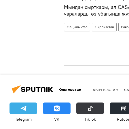
Мындан сырткары, ал CAS
чараларды өз убагында жү
Жаңылыктар
Кыргызстан
Саяс
Кыргызстан
КЫРГЫЗСТАН
СА
Telegram
VK
ТikТоk
Rutub