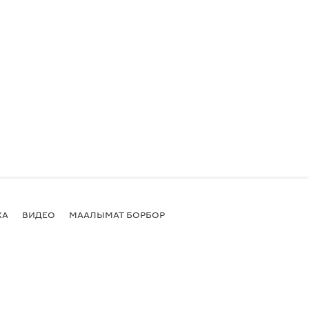
КА
ВИДЕО
МААЛЫМАТ БОРБОР