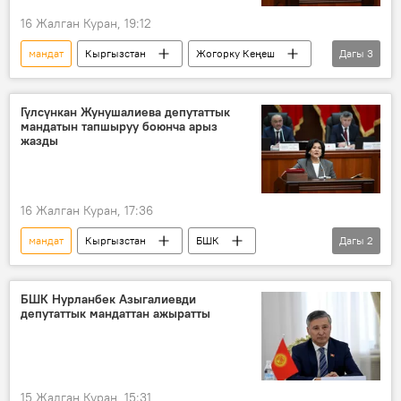
16 Жалган Куран, 19:12
мандат
Кыргызстан
Жогорку Кеңеш
Дагы
3
депутат
арыз
жыйын
Гүлсүнкан Жунушалиева депутаттык
мандатын тапшыруу боюнча арыз
жазды
16 Жалган Куран, 17:36
мандат
Кыргызстан
БШК
Дагы
2
депутат
Гүлсүнкан Жунушалиева
БШК Нурланбек Азыгалиевди
депутаттык мандаттан ажыратты
15 Жалган Куран, 15:31