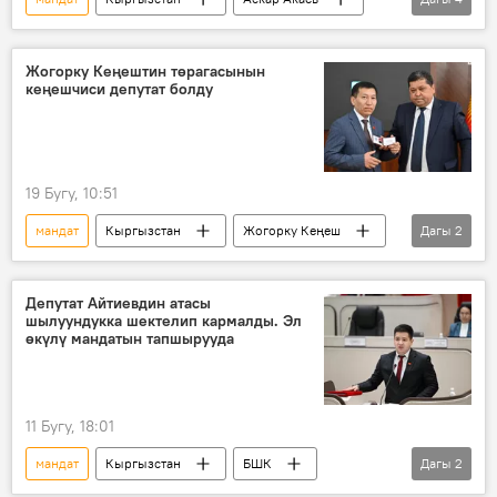
Садыр Жапаров
Ысык-Көл форуму
Экономика
керемет
Жогорку Кеңештин төрагасынын
кеңешчиси депутат болду
19 Бугу, 10:51
мандат
Кыргызстан
Жогорку Кеңеш
Дагы
2
БШК
Максат Алымбеков
Депутат Айтиевдин атасы
шылуундукка шектелип кармалды. Эл
өкүлү мандатын тапшырууда
11 Бугу, 18:01
мандат
Кыргызстан
БШК
Дагы
2
депутат
арыз