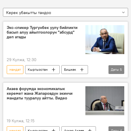
Керек убакытты тандоо
Экс-спикер Тургунбек уулу бийликти
басып алуу айыптоолорун "абсурд"
деп атады
29 Кулжа, 12:30
мандат
Кыргызстан
Бишкек
Дагы
5
сот
Отурум
Нурланбек Тургунбек уулу
төрага
Акаев форумда экономикалык
керемет жана Жапаровдун экинчи
спикер
Марлен Маматалиев
мандаты тууралуу айтты. Видео
19 Кулжа, 12:15
мандат
Кыргызстан
Аскар Акаев
Дагы
4