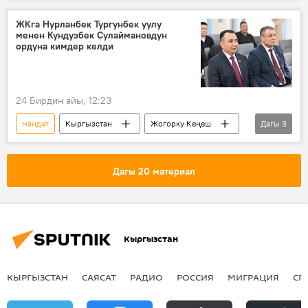
тапшыруу
ЖКга Нурланбек Тургунбек уулу
менен Кундузбек Сулаймановдун
ордуна кимдер келди
24 Бирдин айы, 12:23
мандат
Кыргызстан
Жогорку Кеңеш
Дагы
3
Жайлообай Нышанов
БШК
депутат
Дагы 20 материал
Кыргызстан
КЫРГЫЗСТАН
САЯСАТ
РАДИО
РОССИЯ
МИГРАЦИЯ
СП