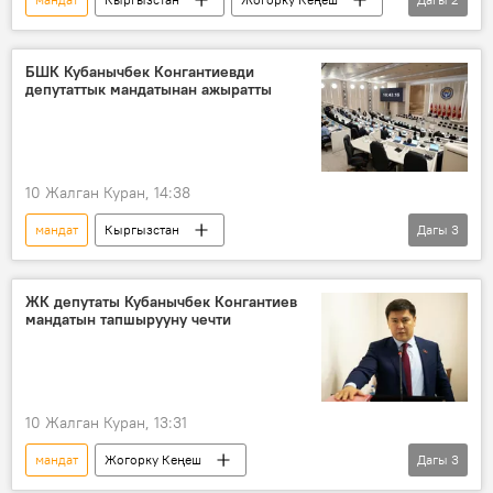
БШК
Курманкул Зулушев
БШК Кубанычбек Конгантиевди
депутаттык мандатынан ажыратты
10 Жалган Куран, 14:38
мандат
Кыргызстан
Дагы
3
Кубанычбек Конгантиев
Чыңгыз Айдарбеков
БШК
ЖК депутаты Кубанычбек Конгантиев
мандатын тапшырууну чечти
10 Жалган Куран, 13:31
мандат
Жогорку Кеңеш
Дагы
3
Кубанычбек Конгантиев
депутат