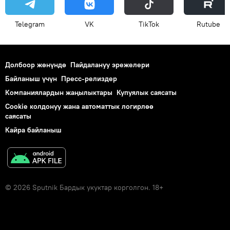
Telegram
VK
ТikТоk
Rutube
Долбоор жөнүндө
Пайдалануу эрежелери
Байланыш үчүн
Пресс-релиздер
Компаниялардын жаңылыктары
Купуялык саясаты
Cookie колдонуу жана автоматтык логирлөө
саясаты
Кайра байланыш
© 2026 Sputnik Бардык укуктар корголгон. 18+