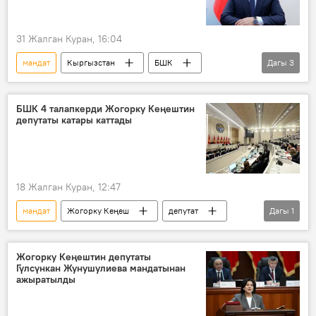
31 Жалган Куран, 16:04
мандат
Кыргызстан
БШК
Дагы
3
депутат
көрүстөн
Бишкек шаардык кеңеши
БШК 4 талапкерди Жогорку Кеңештин
депутаты катары каттады
18 Жалган Куран, 12:47
мандат
Жогорку Кеңеш
депутат
Дагы
1
каттоо
Жогорку Кеңештин депутаты
Гүлсүнкан Жунушулиева мандатынан
ажыратылды