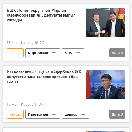
БШК Ленин округунан Мирлан
Жээнчороевди ЖК депутаты кылып
каттады
16 Чын Куран, 16:20
мандат
Кыргызстан
БШК
Дагы
3
Мирлан Жээнчороев
Жогорку Кеңеш
депутат
Иш козголгон Чыңгыз Айдарбеков ЖК
депутаттыгына талапкерлигинен баш
тартты
16 Чын Куран, 11:07
мандат
Кыргызстан
шайлоо
Дагы
3
депутат
арыз
талапкер