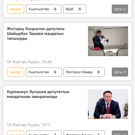
мандат
Кыргызстан
БШК
Дагы
2
Нурланбек Азыгалиев
ажыратуу
Жогорку Кеңештин депутаты
Шайырбек Ташиев мандатын
тапшырды
14 Жалган Куран, 14:44
мандат
Кыргызстан
Жогорку Кеңеш
Дагы
3
депутат
арыз
сурак
Курманкул Зулушев депутаттык
мандатынан ажыратылды
13 Жалган Куран, 19:11
мандат
Кыргызстан
Жогорку Кеңеш
Дагы
2