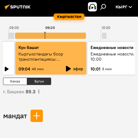
КЫРГ
Кыргызстан
09:00
09:23
10:00
Күн башат
Ежедневные новости
Кыргызстандагы боор
Ежедневные новости. 
трансплантациясы:
10:00
жетишкендиктер жана өнүгүү
эфир
09:04
10:01
46 мин
3 мин
келечеги
Кечээ
Бүгүн
г. Бишкек
89.3
мандат