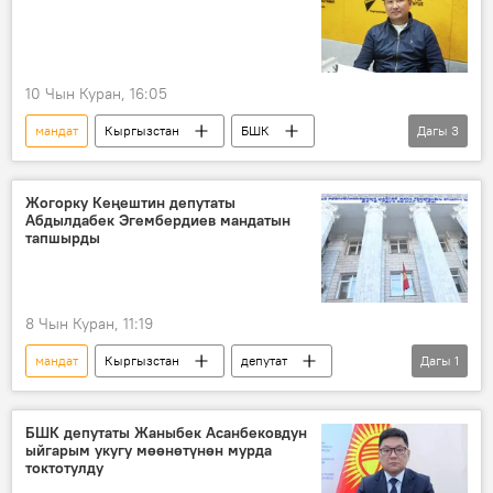
10 Чын Куран, 16:05
мандат
Кыргызстан
БШК
Дагы
3
шайлоо
арыз
депутат
Жогорку Кеңештин депутаты
Абдылдабек Эгембердиев мандатын
тапшырды
8 Чын Куран, 11:19
мандат
Кыргызстан
депутат
Дагы
1
БШК
БШК депутаты Жаныбек Асанбековдун
ыйгарым укугу мөөнөтүнөн мурда
токтотулду