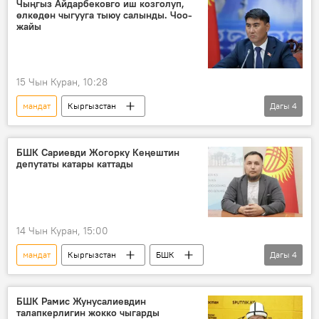
Чыңгыз Айдарбековго иш козголуп,
өлкөдөн чыгууга тыюу салынды. Чоо-
жайы
15 Чын Куран, 10:28
мандат
Кыргызстан
Дагы
4
Чыңгыз Айдарбеков
БШК
ИИМ
кылмыш
тергөө
БШК Сариевди Жогорку Кеңештин
депутаты катары каттады
14 Чын Куран, 15:00
мандат
Кыргызстан
БШК
Дагы
4
шайлоо
депутат
парламент
жыйын
БШК Рамис Жунусалиевдин
талапкерлигин жокко чыгарды