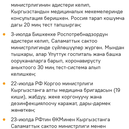
министрлигинин адистери келип,
Кыргызстандын медициналык мекемелеринде
консультация беришкен. Россия тарап кошумча
дагы 20 миң тест тапшырган;
3-июлда Бишкекке Роспотребнадзордун
адистери келип, Саламаттык сактоо
министрлигинде сүйлөшүүлөр жүргөн. Мындан
тышкары, алар Улуттук госпиталь жана башка
ооруканаларга барып, коронавирусту
аныктоого 30 миң тест-система алып
келишкен;
22-июлда РФ Коргоо министрлиги
Кыргызстанга алты медицина бригадасын (19
киши), жабдуу, жеке коргонуучу жана
дезинфекциялоочу каражат, дары-дармек
жөнөткөн;
23-июлда РФтин ӨКМинен Кыргызстанга
Саламаттык сактоо министрлиги менен