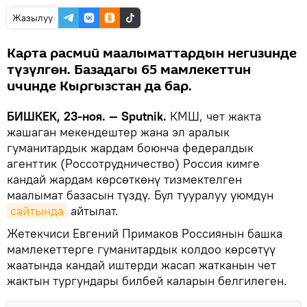
Жазылуу
Карта расмий маалыматтардын негизинде
түзүлгөн. Базадагы 65 мамлекеттин
ичинде Кыргызстан да бар.
БИШКЕК, 23-ноя. — Sputnik.
КМШ, чет жакта
жашаган мекендештер жана эл аралык
гуманитардык жардам боюнча федералдык
агенттик (Россотрудничество) Россия кимге
кандай жардам көрсөткөнү тизмектелген
маалымат базасын түздү. Бул тууралуу уюмдун
сайтында
айтылат.
Жетекчиси Евгений Примаков Россиянын башка
мамлекеттерге гуманитардык колдоо көрсөтүү
жаатында кандай иштерди жасап жатканын чет
жактын тургундары билбей каларын белгилеген.