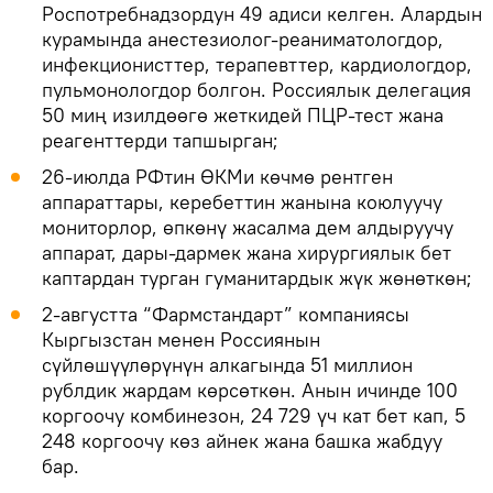
Роспотребнадзордун 49 адиси келген. Алардын
курамында анестезиолог-реаниматологдор,
инфекционисттер, терапевттер, кардиологдор,
пульмонологдор болгон. Россиялык делегация
50 миң изилдөөгө жеткидей ПЦР-тест жана
реагенттерди тапшырган;
26-июлда РФтин ӨКМи көчмө рентген
аппараттары, керебеттин жанына коюлуучу
мониторлор, өпкөнү жасалма дем алдыруучу
аппарат, дары-дармек жана хирургиялык бет
каптардан турган гуманитардык жүк жөнөткөн;
2-августта “Фармстандарт” компаниясы
Кыргызстан менен Россиянын
сүйлөшүүлөрүнүн алкагында 51 миллион
рублдик жардам көрсөткөн. Анын ичинде 100
коргоочу комбинезон, 24 729 үч кат бет кап, 5
248 коргоочу көз айнек жана башка жабдуу
бар.