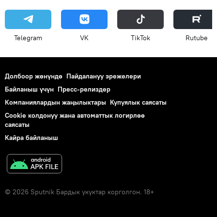
Telegram
VK
ТikТоk
Rutube
Долбоор жөнүндө
Пайдалануу эрежелери
Байланыш үчүн
Пресс-релиздер
Компаниялардын жаңылыктары
Купуялык саясаты
Cookie колдонуу жана автоматтык логирлөө
саясаты
Кайра байланыш
© 2026 Sputnik Бардык укуктар корголгон. 18+