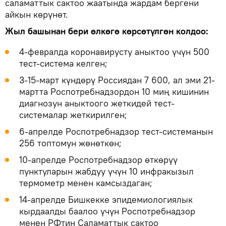
саламаттык сактоо жаатында жардам бергени
айкын көрүнөт.
Жыл башынан бери өлкөгө көрсөтүлгөн колдоо:
4-февралда коронавирусту аныктоо үчүн 500
тест-система келген;
3-15-март күндөрү Россиядан 7 600, ал эми 21-
мартта Роспотребнадзордон 10 миң кишинин
диагнозун аныктоого жеткидей тест-
системалар жеткирилген;
6-апрелде Роспотребнадзор тест-системанын
256 топтомун жөнөткөн;
10-апрелде Роспотребнадзор өткөрүү
пунктуларын жабдуу үчүн 10 инфракызыл
термометр менен камсыздаган;
14-апрелде Бишкекке эпидемиологиялык
кырдаалды баалоо үчүн Роспотребнадзор
менен РФтин Саламаттык сактоо