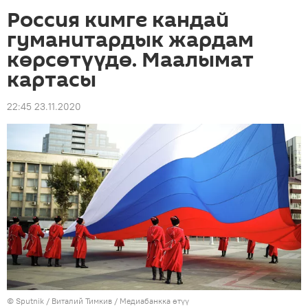
Россия кимге кандай
гуманитардык жардам
көрсөтүүдө. Маалымат
картасы
22:45 23.11.2020
©
Sputnik
/ Виталий Тимкив
/
Медиабанкка өтүү