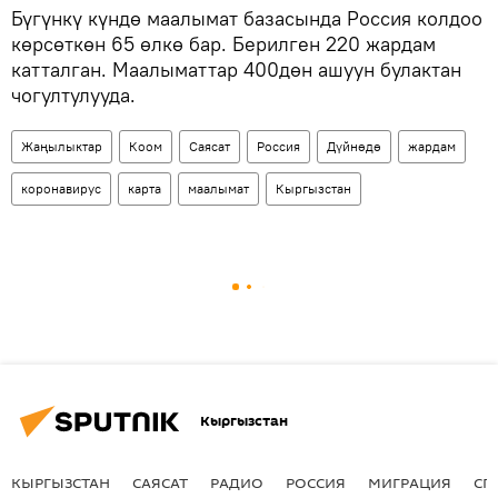
Бүгүнкү күндө маалымат базасында Россия колдоо
көрсөткөн 65 өлкө бар. Берилген 220 жардам
катталган. Маалыматтар 400дөн ашуун булактан
чогултулууда.
Жаңылыктар
Коом
Саясат
Россия
Дүйнөдө
жардам
коронавирус
карта
маалымат
Кыргызстан
Кыргызстан
КЫРГЫЗСТАН
САЯСАТ
РАДИО
РОССИЯ
МИГРАЦИЯ
СП