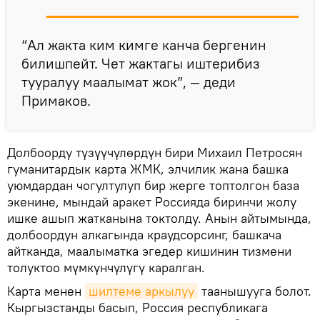
“Ал жакта ким кимге канча бергенин
билишпейт. Чет жактагы иштерибиз
тууралуу маалымат жок”, — деди
Примаков.
Долбоорду түзүүчүлөрдүн бири Михаил Петросян
гуманитардык карта ЖМК, элчилик жана башка
уюмдардан чогултулуп бир жерге топтолгон база
экенине, мындай аракет Россияда биринчи жолу
ишке ашып жатканына токтолду. Анын айтымында,
долбоордун алкагында краудсорсинг, башкача
айтканда, маалыматка эгедер кишинин тизмени
толуктоо мүмкүнчүлүгү каралган.
Карта менен
шилтеме аркылуу
таанышууга болот.
Кыргызстанды басып, Россия республикага