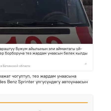
2
/2
караштуу Бужум айылынын эли аймактагы үй-
ер борборуна тез жардам унаасын белек кылды
 в Баткенской области
© Фото /
ражат чогултуп, тез жардам унаасына
s Benz Sprinter үлгүсүндөгү автоунаасын