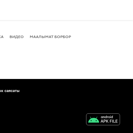
КА
ВИДЕО
МААЛЫМАТ БОРБОР
ык саясаты