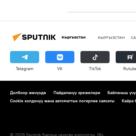
Кыргызстан
КЫРГЫЗСТАН
СА
Telegram
VK
ТikТоk
Rutub
Долбоор жөнүндө
Пайдалануу эрежелери
Байланыш үчү
Cookie колдонуу жана автоматтык логирлөө саясаты
Кайра
© 2026 Sputnik Бардык укуктар корголгон. 18+