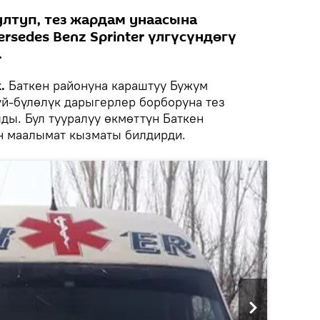
ултуп, тез жардам унаасына
sedes Benz Sprinter үлгүсүндөгү
.
.
Баткен районуна караштуу Бужум
й-бүлөлүк дарыгерлер борборуна тез
ды. Бул тууралуу өкмөттүн Баткен
н маалымат кызматы билдирди.