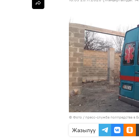
© Фото / пресс-служба полпредства в Б
Жазылуу