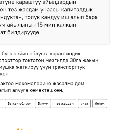
мөтүнө караштуу айылдардын
ен тез жардам унаасы капиталдык
ндуктан, толук кандуу иш алып бара
жум айылынын 15 миң калкын
лат билдирүүдө.
буга чейин облуста карантиндик
спорттор токтогон мезгилде 30га жакын
ушка жеткирүү үчүн транспорттук
кен.
сактоо мекемелерине жасалма дем
атып алууга көмөктөшкөн.
н
Баткен облусу
Бужум
тез жардам
унаа
белек