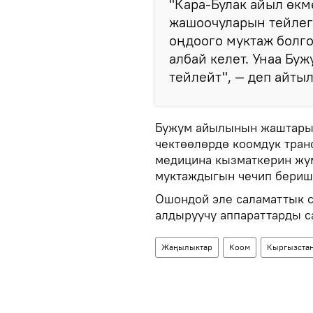
"Кара-Булак айыл өк
жашоочуларын тейлег
оңдоого муктаж болго
албай келет. Унаа Бу
тейлейт", — деп айты
Бужум айылынын жаштары 
чектөөлөрдө коомдук тран
медицина кызматкерин жум
муктаждыгын чечип бериш
Ошондой эле саламаттык 
алдыруучу аппараттарды с
Жаңылыктар
Коом
Кыргызста