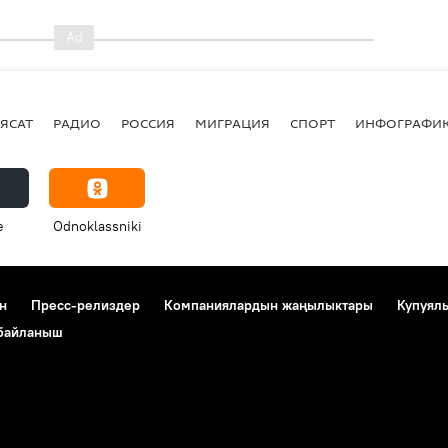
ЯСАТ
РАДИО
РОССИЯ
МИГРАЦИЯ
СПОРТ
ИНФОГРАФИ
e
Odnoklassniki
н
Пресс-релиздер
Компаниялардын жаңылыктары
Купуял
 байланыш