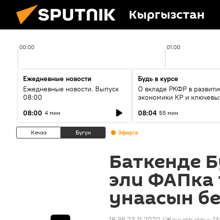
Кыргызстан
00:00
01:00
Ежедневные новости
Будь в курсе
Ежедневные новости. Выпуск
О вкладе РКФР в развити
08:00
экономики КР и ключевы
секторах до 2030 года
08:00
08:04
4 мин
55 мин
Кечээ
Бүгүн
Эфирге
Баткенде 
эли ФАПка
унаасын бе
18:39 23.11.2020
(Жаңыртылды:
14