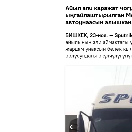
Айыл эли каражат чог
ыңгайлаштырылган Mer
автоунаасын алышкан
БИШКЕК, 23-ноя. — Sputnik
айылынын эли аймактагы ү
жардам унаасын белек кыл
облусундагы өкүлчүлүгүнү