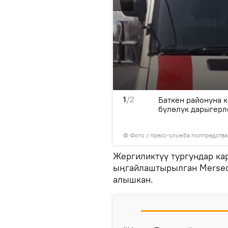
1
/2
туп, тез жардам унаасына
Баткен районуна 
nter үлгүсүндөгү
бүлөлүк дарыгерл
© Фото / пресс-служба полпредства
Жергиликтүү тургундар ка
ыңгайлаштырылган Mersede
алышкан.