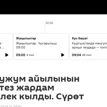
02:00
Жаңылыктар
Күн башат
е
Жаңылыктар. Чыгарылыш
Кыргызстанда мөңгүл
х
09:00
эриши тездеди — токт
мүмкүн эмеспи?
09:00
09:04
4 мин
46 мин
Бужум айылынын
 тез жардам
лек кылды. Сүрөт
:27 14.12.2021
)