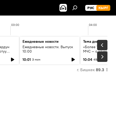
РУС
КЫРГ
03:00
04:00
Ежедневные новости
Тема дня
өрдүн
Ежедневные новости. Выпуск
«Более 1200 сёл в 
отуу
10:00
МЧС — о климате, 
системе оповещен
10:01
10:04
3 мин
49 мин
населения
г. Бишкек
89.3