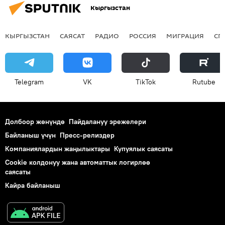
Кыргызстан
КЫРГЫЗСТАН
САЯСАТ
РАДИО
РОССИЯ
МИГРАЦИЯ
СП
Telegram
VK
ТikТоk
Rutube
Долбоор жөнүндө
Пайдалануу эрежелери
Байланыш үчүн
Пресс-релиздер
Компаниялардын жаңылыктары
Купуялык саясаты
Cookie колдонуу жана автоматтык логирлөө
саясаты
Кайра байланыш