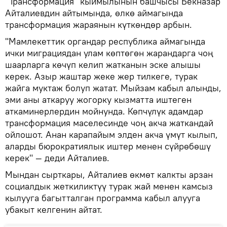
"Трансформация" кыймылынын башчысы Бекназар
Айталиевдин айтымында, өлкө аймагында
трансформация жараянын күткөндөр арбын.
"Мамлекеттик органдар республика аймагында
ички миграциядан улам көптөгөн жарандарга чоң
шаарларга көчүп келип жатканын эске алышы
керек. Азыр жаштар жеке жер тилкеге, турак
жайга муктаж болуп жатат. Мыйзам кабыл алынды,
эми аны аткаруу жогорку кызматта иштеген
аткаминерлердин мойнунда. Көпчүлүк адамдар
трансформация маселесинде чоң акча жаткандай
ойлошот. Анан карапайым элден акча үмүт кылып,
аларды бюрократиялык иштер менен сүйрөбөшү
керек" — деди Айталиев.
Мындан сырткары, Айталиев өкмөт калкты арзан
социалдык жеткиликтүү турак жай менен камсыз
кылууга багытталган программа кабыл алууга
убакыт келгенин айтат.