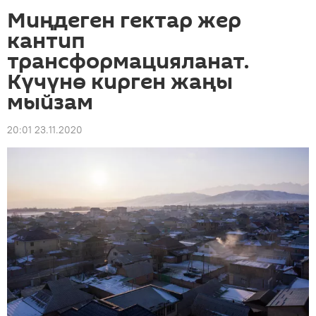
Миңдеген гектар жер
кантип
трансформацияланат.
Күчүнө кирген жаңы
мыйзам
20:01 23.11.2020