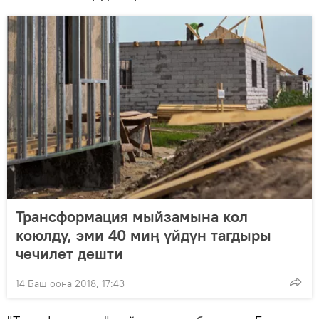
Трансформация мыйзамына кол
коюлду, эми 40 миң үйдүн тагдыры
чечилет дешти
14 Баш оона 2018, 17:43