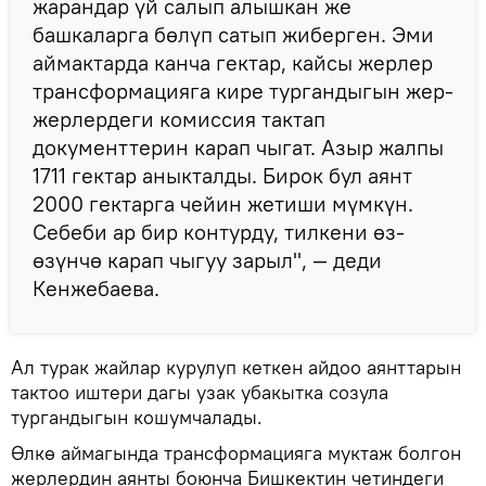
жарандар үй салып алышкан же
башкаларга бөлүп сатып жиберген. Эми
аймактарда канча гектар, кайсы жерлер
трансформацияга кире тургандыгын жер-
жерлердеги комиссия тактап
документтерин карап чыгат. Азыр жалпы
1711 гектар аныкталды. Бирок бул аянт
2000 гектарга чейин жетиши мүмкүн.
Себеби ар бир контурду, тилкени өз-
өзүнчө карап чыгуу зарыл", — деди
Кенжебаева.
Ал турак жайлар курулуп кеткен айдоо аянттарын
тактоо иштери дагы узак убакытка созула
тургандыгын кошумчалады.
Өлкө аймагында трансформацияга муктаж болгон
жерлердин аянты боюнча Бишкектин четиндеги