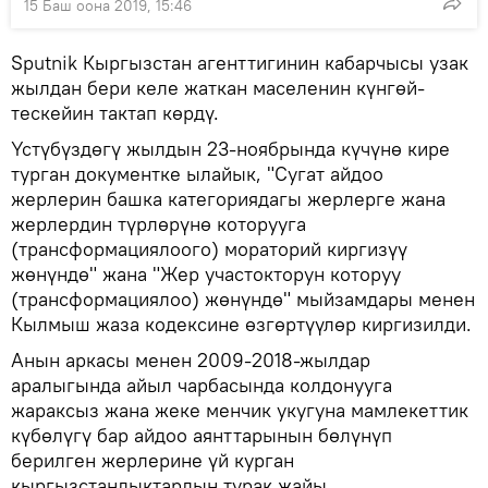
15 Баш оона 2019, 15:46
Sputnik Кыргызстан агенттигинин кабарчысы узак
жылдан бери келе жаткан маселенин күнгөй-
тескейин тактап көрдү.
Үстүбүздөгү жылдын 23-ноябрында күчүнө кире
турган документке ылайык, "Сугат айдоо
жерлерин башка категориядагы жерлерге жана
жерлердин түрлөрүнө которууга
(трансформациялоого) мораторий киргизүү
жөнүндө" жана "Жер участокторун которуу
(трансформациялоо) жөнүндө" мыйзамдары менен
Кылмыш жаза кодексине өзгөртүүлөр киргизилди.
Анын аркасы менен 2009-2018-жылдар
аралыгында айыл чарбасында колдонууга
жараксыз жана жеке менчик укугуна мамлекеттик
күбөлүгү бар айдоо аянттарынын бөлүнүп
берилген жерлерине үй курган
кыргызстандыктардын турак жайы