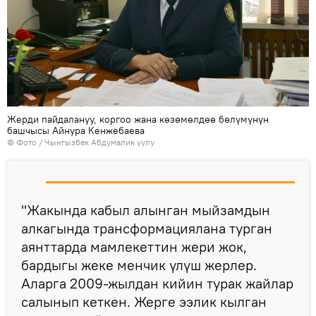
Жерди пайдалануу, коргоо жана көзөмөлдөө бөлүмүнүн
башчысы Айнура Кенжебаева
© Фото / Чынгызбек Абдумалик уулу
"Жакында кабыл алынган мыйзамдын
алкагында трансформациялана турган
аянттарда мамлекеттин жери жок,
бардыгы жеке менчик үлүш жерлер.
Аларга 2009-жылдан кийин турак жайлар
салынып кеткен. Жерге ээлик кылган