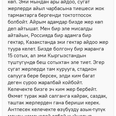
көп. Эми мындан ары айдоо, сугат
жерлерди айыл чарбасына тиешеси жок
тармактарга бергенди токтотпосок
болбойт. Айрым адамдар бизде жер көп
деп айтышат. Мен бир эле мисалды
айтайын, Россияда бир адамга бир
гектар, Казакстанда эки гектар айдоо жер
туура келет. Бизде болгону бир жаранга
15 сотых, ал эми Кыргызстандын
түштүгүндө беш сотыхтан эле тиет. Эгер
сугат жерлерди там курууга, стадион
салууга бере берсек, элди ким багат
деген суроо жаралбай койбойт.
Келечекте бизге эч ким жер бербейт.
Өкмөт турак жай салганга кайрак, саздак,
таштак жерлерден гана бериши керек.
Антпесек келечекте өзүбүздү азык-түлүк
менен камсыздай албай кыйналып