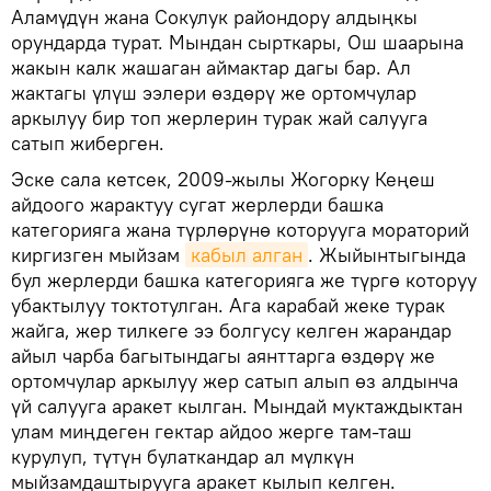
Аламүдүн жана Сокулук райондору алдыңкы
орундарда турат. Мындан сырткары, Ош шаарына
жакын калк жашаган аймактар дагы бар. Ал
жактагы үлүш ээлери өздөрү же ортомчулар
аркылуу бир топ жерлерин турак жай салууга
сатып жиберген.
Эске сала кетсек, 2009-жылы Жогорку Кеңеш
айдоого жарактуу сугат жерлерди башка
категорияга жана түрлөрүнө которууга мораторий
киргизген мыйзам
кабыл алган
. Жыйынтыгында
бул жерлерди башка категорияга же түргө которуу
убактылуу токтотулган. Ага карабай жеке турак
жайга, жер тилкеге ээ болгусу келген жарандар
айыл чарба багытындагы аянттарга өздөрү же
ортомчулар аркылуу жер сатып алып өз алдынча
үй салууга аракет кылган. Мындай муктаждыктан
улам миңдеген гектар айдоо жерге там-таш
курулуп, түтүн булаткандар ал мүлкүн
мыйзамдаштырууга аракет кылып келген.