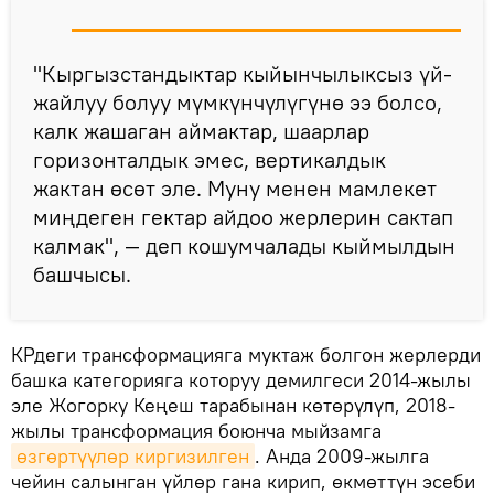
"Кыргызстандыктар кыйынчылыксыз үй-
жайлуу болуу мүмкүнчүлүгүнө ээ болсо,
калк жашаган аймактар, шаарлар
горизонталдык эмес, вертикалдык
жактан өсөт эле. Муну менен мамлекет
миңдеген гектар айдоо жерлерин сактап
калмак", — деп кошумчалады кыймылдын
башчысы.
КРдеги трансформацияга муктаж болгон жерлерди
башка категорияга которуу демилгеси 2014-жылы
эле Жогорку Кеңеш тарабынан көтөрүлүп, 2018-
жылы трансформация боюнча мыйзамга
өзгөртүүлөр киргизилген
. Анда 2009-жылга
чейин салынган үйлөр гана кирип, өкмөттүн эсеби