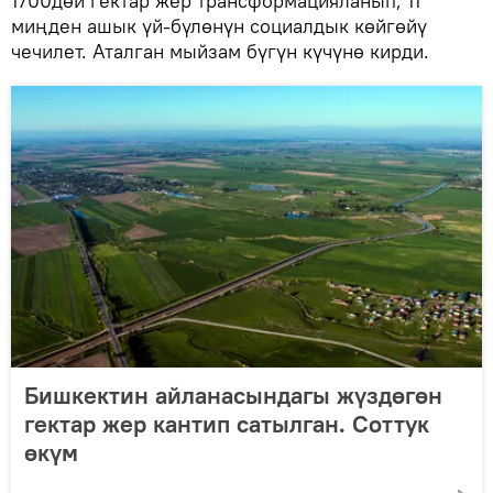
1700дөй гектар жер трансформацияланып, 11
миңден ашык үй-бүлөнүн социалдык көйгөйү
чечилет. Аталган мыйзам бүгүн күчүнө кирди.
Бишкектин айланасындагы жүздөгөн
гектар жер кантип сатылган. Соттук
өкүм