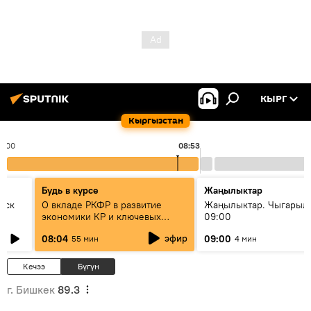
КЫРГ
Кыргызстан
8:00
08:53
Будь в курсе
Жаңылыктар
уск
О вкладе РКФР в развитие
Жаңылыктар. Чыгары
экономики КР и ключевых
09:00
секторах до 2030 года
эфир
08:04
09:00
55 мин
4 мин
Кечээ
Бүгүн
г. Бишкек
89.3