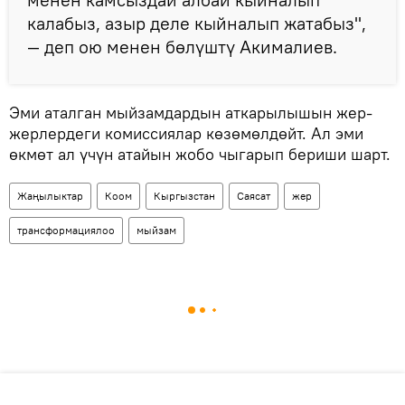
калабыз, азыр деле кыйналып жатабыз",
— деп ою менен бөлүштү Акималиев.
Эми аталган мыйзамдардын аткарылышын жер-
жерлердеги комиссиялар көзөмөлдөйт. Ал эми
өкмөт ал үчүн атайын жобо чыгарып бериши шарт.
Жаңылыктар
Коом
Кыргызстан
Саясат
жер
трансформациялоо
мыйзам