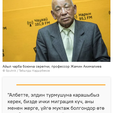
Айыл чарба боюнча серепчи, профессор Жамин Акималиев
©
Sputnik / Табылды Кадырбеков
"Албетте, элдин турмушуна карашыбыз
керек, бизде ички миграция күч, аны
менен жерге, үйгө муктаж болгондор өтө