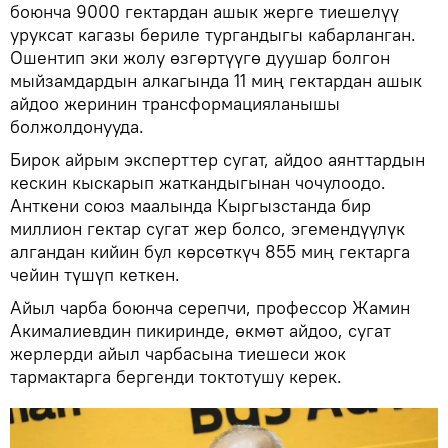
боюнча 9000 гектардан ашык жерге тиешелүү
уруксат кагазы бериле тургандыгы кабарланган.
Ошентип эки жолу өзгөртүүгө дуушар болгон
мыйзамдардын алкагында 11 миң гектардан ашык
айдоо жеринин трансформацияланышы
болжолдонууда.
Бирок айрым эксперттер сугат, айдоо аянттардын
кескин кыскарып жаткандыгынан чочулоодо.
Анткени союз маалында Кыргызстанда бир
миллион гектар сугат жер болсо, эгемендүүлүк
алгандан кийин бул көрсөткүч 855 миң гектарга
чейин түшүп кеткен.
Айыл чарба боюнча серепчи, профессор Жамин
Акималиевдин пикиринде, өкмөт айдоо, сугат
жерлерди айыл чарбасына тиешеси жок
тармактарга бергенди токтотушу керек.