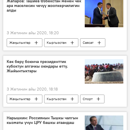
Жапаров: Ташиев Өзбекстан менен чек
ара маселесин чечүү жоопкерчилигин
коррупция
алды
3 Жетинин айы 2020, 18:20
Жаңылыктар
Кыргызстан
Саясат
Азия
Дүйнөдө
Өзбекстан
Садыр Жапаров
Камчыбек Ташиев
Көк бөрү боюнча президенттик
кубоктун алгачкы оюндары өттү.
чек ара
маселе
Жыйынтыктары
3 Жетинин айы 2020, 18:18
Жаңылыктар
Кыргызстан
Спорт
Көк бөрү
мелдеш
Чолпон-Ата
Көк бөрү боюнча президенттик кубок
Нарышкин: Россиянын Тышкы чалгын
кызматы үчүн ЦРУ башкы атаандаш