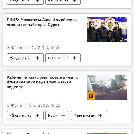
Жаңылыктар
Кыргызстан
Дүйнөдө
Россия
Коом
Новосибирск
каттам
чечим
РИИБ: 9 жаштагы Аяна Эмилбекова
аман-эсен табылды. Сүрөт
3 Жетинин айы 2020, 18:50
Жаңылыктар
Кыргызстан
Окуялар
Бишкек
өспүрүм
издөө
милиция
Кабинетте каткырып, акча жыйнап...
Аткаминердин пара алып жаткан
түшүндүрүү иштери
видеосу
3 Жетинин айы 2020, 18:22
Жаңылыктар
Коом
Кыргызстан
Видео
Мультимедиа
милиция
пара
кармоо
УКМК