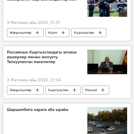
3 Жетинин айы 2020, 21:37
Жаңылыктар
Коом
Кыргызстан
Дүйнөдө
Окуялар
Вена
теракт
элчилик
Россиянын Кыргызстандагы элчиси
ишкерлер менен жолукту.
Тышкы иштер министрлиги
Талкууланган маселелер
3 Жетинин айы 2020, 21:04
Жаңылыктар
Кыргызстан
Россия
Дүйнөдө
Экономика
бизнес
ишкерлик
элчи
жолугушуу
Шаршембиге карата аба ырайы