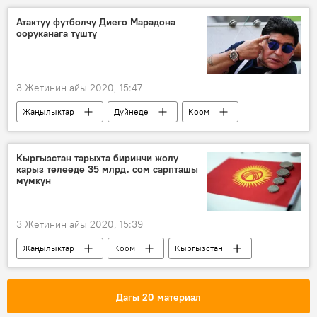
Дүйнөгө жайылган коронавирус
Атактуу футболчу Диего Марадона
ооруканага түштү
3 Жетинин айы 2020, 15:47
Жаңылыктар
Дүйнөдө
Коом
Диего Марадона
футбол
коронавирус
ден соолук
Кыргызстан тарыхта биринчи жолу
карыз төлөөдө 35 млрд. сом сарпташы
мүмкүн
3 Жетинин айы 2020, 15:39
Жаңылыктар
Коом
Кыргызстан
Экономика
карыз
тейлөө
каражат
Дагы 20 материал