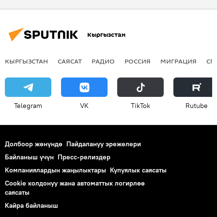
Кыргызстан
КЫРГЫЗСТАН
САЯСАТ
РАДИО
РОССИЯ
МИГРАЦИЯ
СП
Telegram
VK
ТikТоk
Rutube
Долбоор жөнүндө
Пайдалануу эрежелери
Байланыш үчүн
Пресс-релиздер
Компаниялардын жаңылыктары
Купуялык саясаты
Cookie колдонуу жана автоматтык логирлөө
саясаты
Кайра байланыш