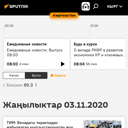
КЫРГ
Кыргызстан
00:00
01:00
Ежедневные новости
Будь в курсе
Ежедневные новости. Выпуск
О вкладе РКФР в развитие
08:00
экономики КР и ключевых
секторах до 2030 года
08:00
08:04
4 мин
55 мин
Кечээ
Бүгүн
Эфирге
г. Бишкек
89.3
Жаңылыктар 03.11.2020
ТИМ: Венадагы терактыдан
жабыркаган кыргызстандыктар жок