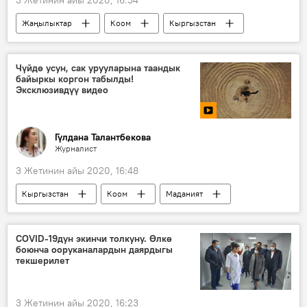
Жаңылыктар
Коом
Кыргызстан
Бишкек
митинг
акция
Ак үй
өкмөт үйү
Саясат
Чүйдө усун, сак урууларына таандык
байыркы коргон табылды!
Эксклюзивдүү видео
Гүлдана Талантбекова
Журналист
3 Жетинин айы 2020, 16:48
Кыргызстан
Коом
Маданият
Видео
Мультимедиа
Чүй облусу
Беловодск
Ак-Суу
эстелик
COVID-19дун экинчи толкуну. Өлкө
боюнча ооруканалардын даярдыгы
табылга
текшерилет
3 Жетинин айы 2020, 16:23