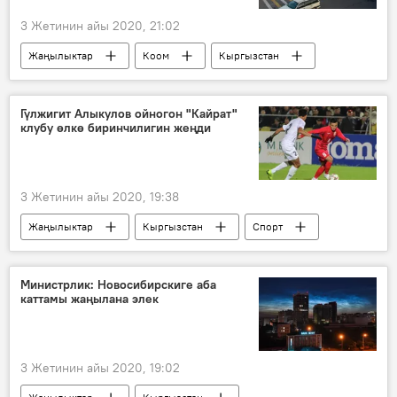
3 Жетинин айы 2020, 21:02
Жаңылыктар
Коом
Кыргызстан
аба ырайы
Гүлжигит Алыкулов ойногон "Кайрат"
клубу өлкө биринчилигин жеңди
3 Жетинин айы 2020, 19:38
Жаңылыктар
Кыргызстан
Спорт
Азия
Дүйнөдө
Гүлжигит Алыкулов
футбол
Министрлик: Новосибирскиге аба
каттамы жаңылана элек
Казакстан
чемпион
3 Жетинин айы 2020, 19:02