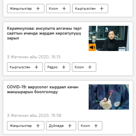
Жаңылыктар
Коом
Кыргызстан
Саясат
Токмок
оорукана
дарыгер
жолугушуу
Керимкулова: инсультта алгачкы төрт
сааттын ичинде жардам көрсөтүлүшү
Коронавируска байланыштуу Кыргызстандагы кырдаал
зарыл
Элвира Сурабалдиева
3 Жетинин айы 2020, 16:13
Кыргызстан
Радио
Коом
инсульт
мээ
оору
COVID-19: вирусолог кырдаал качан
жакшырарын боолголоду
3 Жетинин айы 2020, 15:58
Жаңылыктар
Дүйнөдө
Коом
коронавирус
абал
божомол