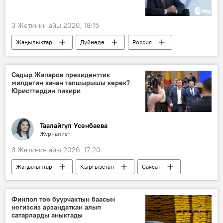
3 Жетинин айы 2020, 18:15
Жаңылыктар
Дүйнөдө
Россия
Саясат
АКШ
Кытай
Сергей Нарышкин
Дмитрий Киселев
Садыр Жапаров президенттик
милдетин качан тапшырышы керек?
чалгынчы
маек
Юристтердин пикири
Таалайгүл Усенбаева
Журналист
3 Жетинин айы 2020, 17:20
Жаңылыктар
Кыргызстан
Саясат
президенттик шайлоо
Садыр Жапаров
милдет
каттоо
арыз
Финпол төө буурчактын баасын
негизсиз арзандаткан алып
юрист
сатарларды аныктады