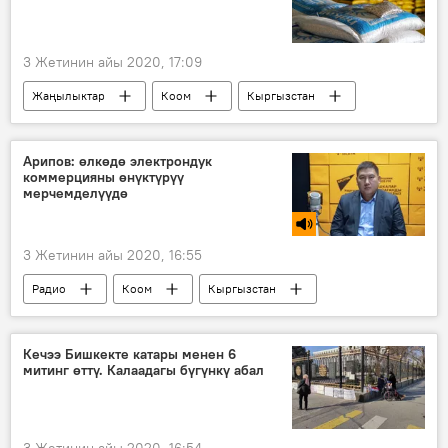
Кыргызстандагы президенттик шайлоо – 2021
3 Жетинин айы 2020, 17:09
Жаңылыктар
Коом
Кыргызстан
финансы полициясы
төө буурчак
баалар
Арипов: өлкөдө электрондук
коммерцияны өнүктүрүү
мерчемделүүдө
3 Жетинин айы 2020, 16:55
Радио
Коом
Кыргызстан
коммерция
өнүктүрүү
Кечээ Бишкекте катары менен 6
митинг өттү. Калаадагы бүгүнкү абал
3 Жетинин айы 2020, 16:54