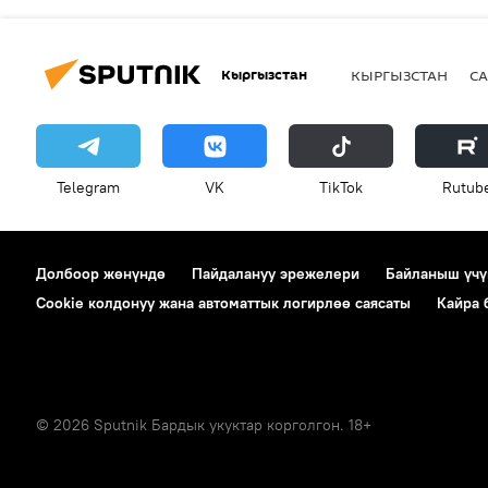
Кыргызстан
КЫРГЫЗСТАН
СА
Telegram
VK
ТikТоk
Rutub
Долбоор жөнүндө
Пайдалануу эрежелери
Байланыш үчү
Cookie колдонуу жана автоматтык логирлөө саясаты
Кайра
© 2026 Sputnik Бардык укуктар корголгон. 18+