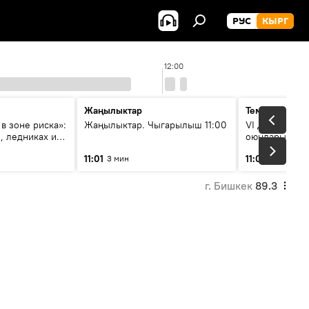
РУС
КЫРГ
12:00
Жаңылыктар
Тема дня
в зоне риска»:
Жаңылыктар. Чыгарылыш 11:00
VI Дүйнөлүк 
, ледниках и
оюндарына са
ения
калды: даярд
11:01
11:04
3 мин
47 мин
этапка жетти?
г. Бишкек
89.3