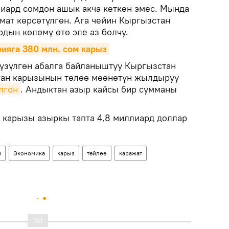
иард сомдон ашык акча кеткен эмес. Мында
ат көрсөтүлгөн. Ага чейин Кыргызстан
дын көлөмү өтө эле аз болчу.
ияга 380 млн. сом карыз
 түзүлгөн абалга байланыштуу Кыргызстан
лган карызынын төлөө мөөнөтүн жылдыруу
лгон
. Андыктан азыр кайсы бир сумманы
 карызы азыркы тапта 4,8 миллиард доллар
н
Экономика
карыз
тейлөө
каражат