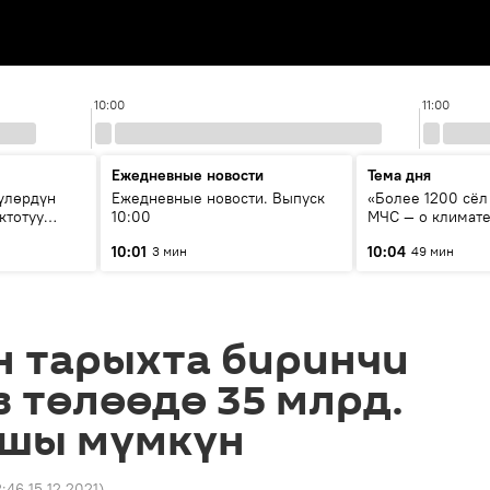
10:00
11:00
Ежедневные новости
Тема дня
үлөрдүн
Ежедневные новости. Выпуск
«Более 1200 сёл 
ктотуу
10:00
МЧС — о климате
системе оповещ
10:01
10:04
3 мин
49 мин
населения
н тарыхта биринчи
 төлөөдө 35 млрд.
ашы мүмкүн
:46 15.12.2021
)