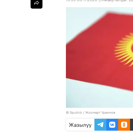
©
Sputnik
/ Жоомарт Ураимов
Жазылуу