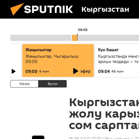
Кыргызстан
09:03
Жаңылыктар
Күн башат
тие
Жаңылыктар. Чыгарылыш
Кыргызстанда мөңг
вых
09:00
эриши тездеди — то
мүмкүн эмеспи?
эфир
09:00
09:04
4 мин
46 мин
Кечээ
Бүгүн
Кыргызста
жолу карыз
сом сарпт
15:39 03.11.2020
(Жаңыртылды:
22