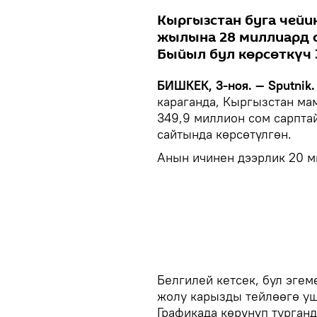
Кыргызстан буга чейи
жылына 28 миллиард с
Быйыл бул көрсөткүч 
БИШКЕК, 3-ноя. — Sputnik.
караганда, Кыргызстан ма
349,9 миллион сом сарпта
сайтында көрсөтүлгөн.
Анын ичинен дээрлик 20 м
Белгилей кетсек, бул эге
жолу карызды тейлөөгө уш
Графикада көрүнүп турганд