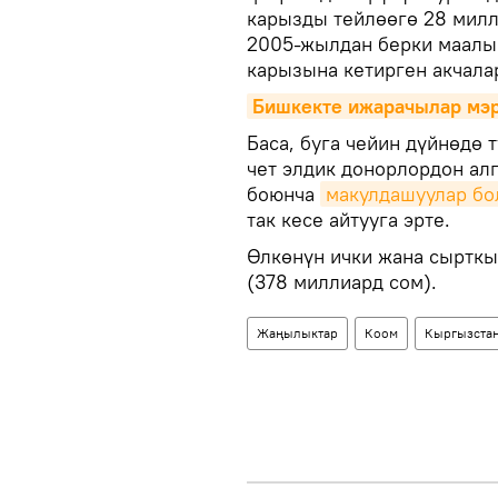
карызды тейлөөгө 28 милл
2005-жылдан берки маалым
карызына кетирген акчалар
Бишкекте ижарачылар мэр
Баса, буга чейин дүйнөдө
чет элдик донорлордон а
боюнча
макулдашуулар бо
так кесе айтууга эрте.
Өлкөнүн ички жана сырткы
(378 миллиард сом).
Жаңылыктар
Коом
Кыргызста