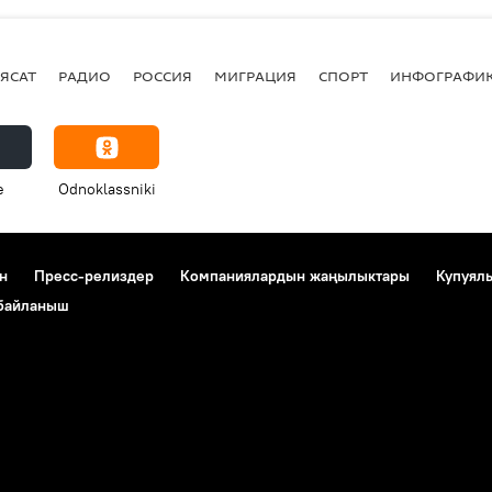
ЯСАТ
РАДИО
РОССИЯ
МИГРАЦИЯ
СПОРТ
ИНФОГРАФИ
e
Odnoklassniki
н
Пресс-релиздер
Компаниялардын жаңылыктары
Купуял
 байланыш