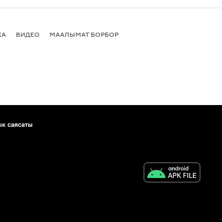
КА
ВИДЕО
МААЛЫМАТ БОРБОР
ык саясаты