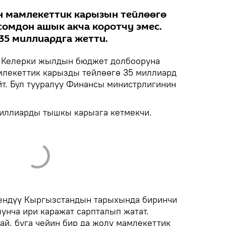
н мамлекеттик карызын тейлөөгө
омдон ашык акча коротчу эмес.
35 миллиардга жетти.
Келерки жылдын бюджет долбооруна
млекеттик карызды тейлөөгө 35 миллиард
йт. Бул тууралуу Финансы министрлигинин
иллиарды тышкы карызга кетмекчи.
мендүү Кыргызстандын тарыхында биринчи
унча ири каражат сарпталып жатат.
ай, буга чейин бир да жолу мамлекеттик