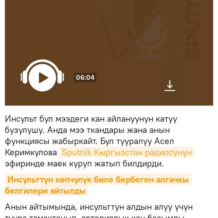
06:04
Инсульт бул мээдеги кан айлануунун катуу
бузулушу. Анда мээ ткандары жана анын
функциясы жабыркайт. Бул тууралуу Асел
Керимкулова
Sputnik Кыргызстан радиосунун
эфиринде маек куруп жатып билдирди.
Инсульттун көпчүлүк биле бербеген алгачкы 
белгилери айтылды
Анын айтымында, инсульттун алдын алуу үчүн
туура тамактанып, артериялык кан басымды