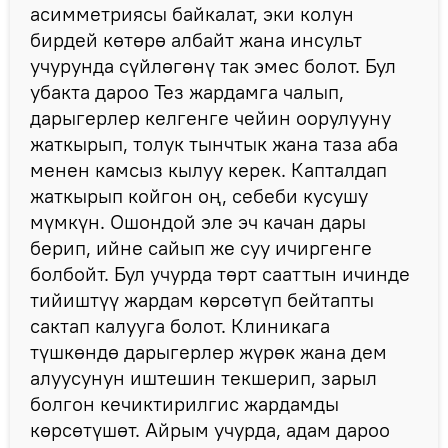
асимметриясы байкалат, эки колун
бирдей көтөрө албайт жана инсульт
учурунда сүйлөгөнү так эмес болот. Бул
убакта дароо Тез жардамга чалып,
дарыгерлер келгенге чейин оорулууну
жаткырып, толук тынчтык жана таза аба
менен камсыз кылуу керек. Капталдап
жаткырып койгон оң, себеби кусушу
мүмкүн. Ошондой эле эч качан дары
берип, ийне сайып же суу ичиргенге
болбойт. Бул учурда төрт сааттын ичинде
тийиштүү жардам көрсөтүп бейтапты
сактап калууга болот. Клиникага
түшкөндө дарыгерлер жүрөк жана дем
алуусунун иштешин текшерип, зарыл
болгон кечиктирилгис жардамды
көрсөтүшөт. Айрым учурда, адам дароо