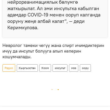
нейрореанимациялык бөлүмгө
жаткырылат. Ал эми инсультка кабылган
адамдар COVID-19 менен ооруп калганда
ооруну жеңе албай калат", — деди
Керимкулова.
Невролог тамеки чегүү жана спирт ичимдиктерин
ичүү да инсульт болууга алып келерин
кошумчалады.
Радио
Кыргызстан
Коом
инсульт
мээ
оору