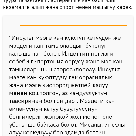
көзөмөлгө алып жана спорт менен машыгуу керек.
"Инсульт мээге кан куюлуп кетүүдөн же
мээдеги кан тамырлардын бүтөлүп
калышынан болот. Илдеттин негизги
себеби гипертония оорусу жана мээ кан
тамырларынын атеросклерозу. Инсульт
мээге кан куюлтуучу геморрагиялык
жана мээге кислород жетпей калуу
менен коштолгон, аз кандуулуктун
таасиринен болгон дарт. Мээдеги кан
айлануунун катуу бузулуусунун
белгилерин жөнөкөй жол менен эле
убагында байкаса болот. Мисалы, инсульт
алуу коркунучу бар адамда беттин