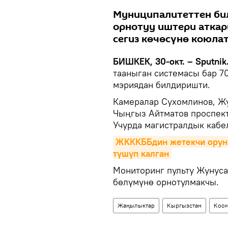
Муниципалитеттен би
орнотуу иштери аткар
сегиз көчөсүнө коюлат
БИШКЕК, 30-окт. – Sputnik
тааныган системасы бар 70
мэриядан билдиришти.
Камералар Сухомлинов, Ж
Чыңгыз Айтматов проспект
Учурда магистралдык кабе
ЖКККББдин жетекчи орун 
түшүп калган
Мониторинг пульту Жунус
бөлүмүнө орнотулмакчы.
Жаңылыктар
Кыргызстан
Коо