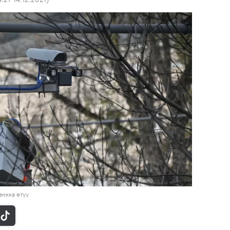
нкка өтүү