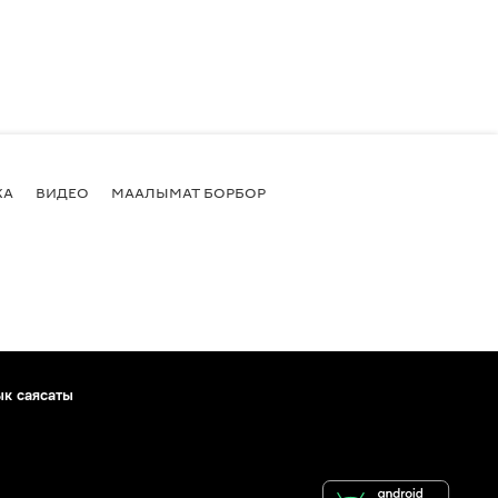
КА
ВИДЕО
МААЛЫМАТ БОРБОР
ык саясаты