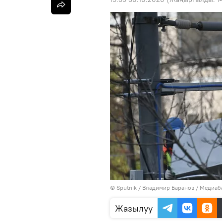
©
Sputnik
/ Владимир Баранов
/
Медиаба
Жазылуу