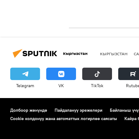
Кыргызстан
КЫРГЫЗСТАН
СА
Telegram
VK
ТikТоk
Rutub
Долбоор жөнүндө
Пайдалануу эрежелери
Байланыш үчү
Cookie колдонуу жана автоматтык логирлөө саясаты
Кайра