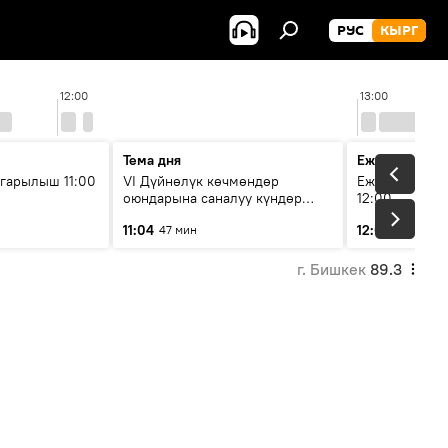
РУС
КЫРГ
12:00
13:00
Тема дня
Ежедневные 
гарылыш 11:00
VI Дүйнөлүк көчмөндөр
Ежедневные н
оюндарына саналуу күндөр
12:00
калды: даярдык иштери кайсы
11:04
12:01
47 мин
3 мин
этапка жетти?
г. Бишкек
89.3