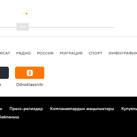
ЯСАТ
РАДИО
РОССИЯ
МИГРАЦИЯ
СПОРТ
ИНФОГРАФИ
e
Odnoklassniki
н
Пресс-релиздер
Компаниялардын жаңылыктары
Купуял
 байланыш