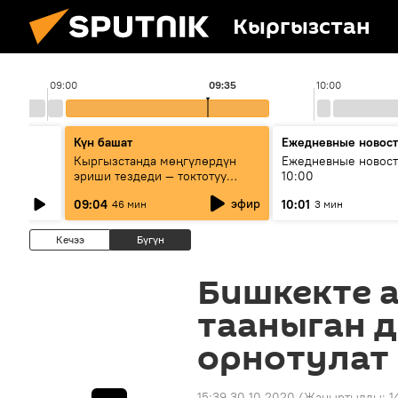
Кыргызстан
09:00
09:35
10:00
Күн башат
Ежедневные новос
лыш
Кыргызстанда мөңгүлөрдүн
Ежедневные новост
эриши тездеди — токтотуу
10:00
мүмкүн эмеспи?
эфир
09:04
10:01
46 мин
3 мин
Кечээ
Бүгүн
Бишкекте 
тааныган д
орнотулат
15:39 30.10.2020
(Жаңыртылды:
1