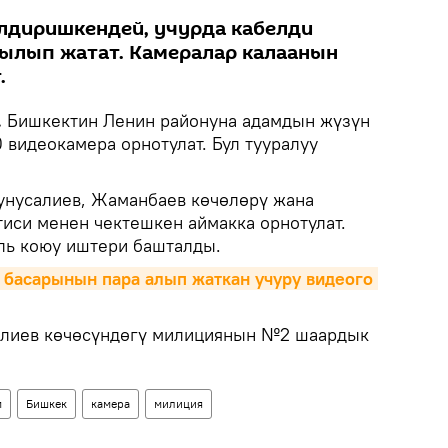
лдиришкендей, учурда кабелди
ылып жатат. Камералар калаанын
.
.
Бишкектин Ленин районуна адамдын жүзүн
 видеокамера орнотулат. Бул тууралуу
унусалиев, Жаманбаев көчөлөрү жана
иси менен чектешкен аймакка орнотулат.
ль коюу иштери башталды.
басарынын пара алып жаткан учуру видеого 
алиев көчөсүндөгү милициянын №2 шаардык
м
Бишкек
камера
милиция