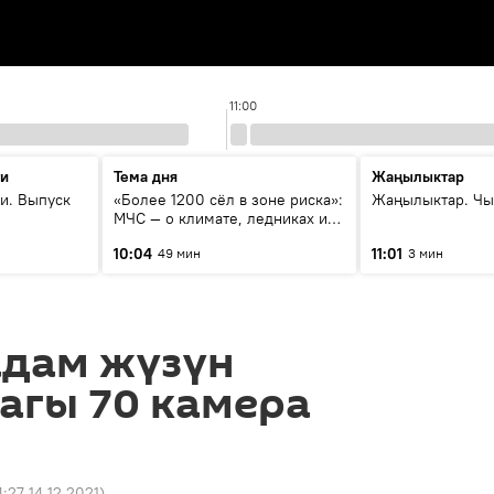
11:00
ти
Тема дня
Жаңылыктар
и. Выпуск
«Более 1200 сёл в зоне риска»:
Жаңылыктар. Чы
МЧС — о климате, ледниках и
системе оповещения
10:04
11:01
49 мин
3 мин
населения
адам жүзүн
агы 70 камера
4:27 14.12.2021
)