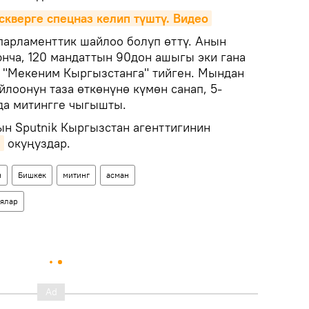
кверге спецназ келип түштү. Видео
парламенттик шайлоо болуп өттү. Анын
ча, 120 мандаттын 90дон ашыгы эки гана
а "Мекеним Кыргызстанга" тийген. Мындан
йлоонун таза өткөнүнө күмөн санап, 5-
нда митингге чыгышты.
ын Sputnik Кыргызстан агенттигинин
н
окуңуздар.
н
Бишкек
митинг
асман
уялар