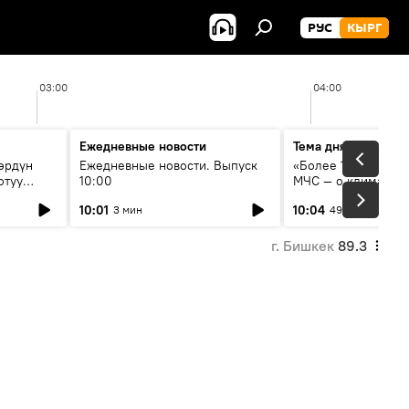
РУС
КЫРГ
03:00
04:00
Ежедневные новости
Тема дня
өрдүн
Ежедневные новости. Выпуск
«Более 1200 сёл в 
отуу
10:00
МЧС — о климате, 
системе оповещен
10:01
10:04
3 мин
49 мин
населения
г. Бишкек
89.3