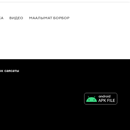
КА
ВИДЕО
МААЛЫМАТ БОРБОР
ык саясаты