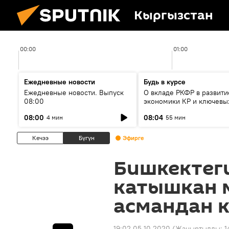
Кыргызстан
00:00
01:00
Ежедневные новости
Будь в курсе
Ежедневные новости. Выпуск
О вкладе РКФР в развити
08:00
экономики КР и ключевы
секторах до 2030 года
08:00
08:04
4 мин
55 мин
Кечээ
Бүгүн
Эфирге
Бишкектег
катышкан 
асмандан 
19:02 05.10.2020
(Жаңыртылды:
1