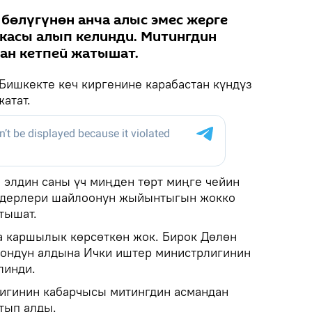
бөлүгүнөн анча алыс эмес жерге
касы алып келинди. Митингдин
ан кетпей жатышат.
Бишкекте кеч киргенине карабастан күндүз
атат.
н элдин саны үч миңден төрт миңге чейин
идерлери шайлоонун жыйынтыгын жокко
тышат.
а каршылык көрсөткөн жок. Бирок Дөлөн
иондун алдына Ички иштер министрлигинин
линди.
тигинин кабарчысы митингдин асмандан
тып алды.