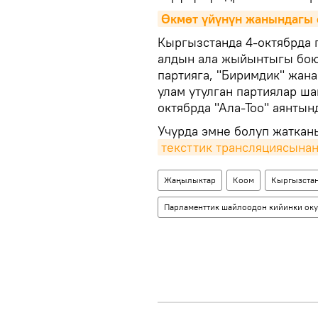
Өкмөт үйүнүн жанындагы с
Кыргызстанда 4-октябрда 
алдын ала жыйынтыгы боюн
партияга, "Биримдик" жан
улам утулган партиялар ша
октябрда "Ала-Тоо" аянты
Учурда эмне болуп жаткан
тексттик трансляциясына
Жаңылыктар
Коом
Кыргызста
Парламенттик шайлоодон кийинки ок