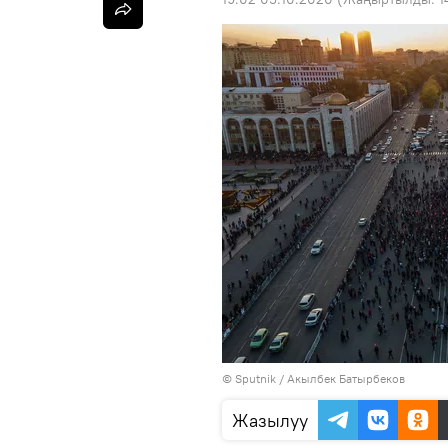
©
Sputnik / Акылбек Батырбеков
Жазылуу