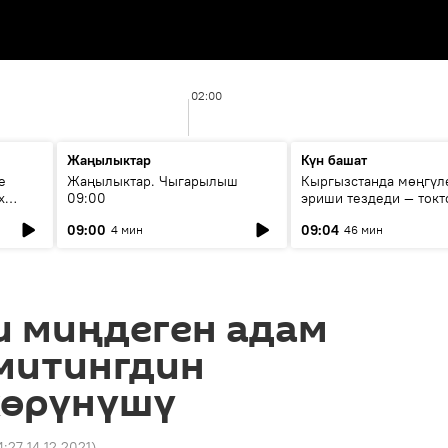
02:00
Жаңылыктар
Күн башат
е
Жаңылыктар. Чыгарылыш
Кыргызстанда мөңгүл
х
09:00
эриши тездеди — токт
мүмкүн эмеспи?
09:00
09:04
4 мин
46 мин
и миңдеген адам
митингдин
көрүнүшү
4:27 14.12.2021
)