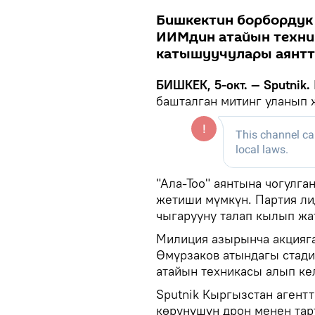
Бишкектин борбордук 
ИИМдин атайын техни
катышуучулары аянтт
БИШКЕК, 5-окт. — Sputnik.
башталган митинг уланып ж
"Ала-Тоо" аянтына чогулга
жетиши мүмкүн. Партия л
чыгарууну талап кылып жа
Милиция азырынча акцияг
Өмүрзаков атындагы стад
атайын техникасы алып ке
Sputnik Кыргызстан агент
көрүнүшүн дрон менен тар