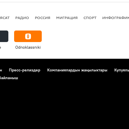
ЯСАТ
РАДИО
РОССИЯ
МИГРАЦИЯ
СПОРТ
ИНФОГРАФИ
e
Odnoklassniki
н
Пресс-релиздер
Компаниялардын жаңылыктары
Купуял
 байланыш