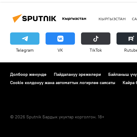
Кыргызстан
КЫРГЫЗСТАН
СА
Telegram
VK
ТikТоk
Rutub
Долбоор жөнүндө
Пайдалануу эрежелери
Байланыш үчү
Cookie колдонуу жана автоматтык логирлөө саясаты
Кайра
© 2026 Sputnik Бардык укуктар корголгон. 18+