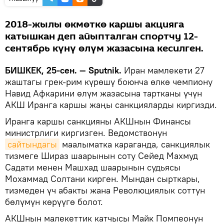
2018-жылы өкмөткө каршы акцияга
катышкан деп айыпталган спортчу 12-
сентябрь күнү өлүм жазасына кесилген.
БИШКЕК, 25-сен. — Sputnik.
Иран мамлекети 27
жаштагы грек-рим күрөшү боюнча өлкө чемпиону
Навид Афкарини өлүм жазасына тартканы үчүн
АКШ Иранга каршы жаңы санкцияларды киргизди.
Иранга каршы санкцияны АКШнын Финансы
министрлиги киргизген. Ведомствонун
сайтындагы
маалыматка караганда, санкциялык
тизмеге Шираз шаарынын соту Сейед Махмуд
Садати менен Машхад шаарынын судьясы
Мохаммад Солтани кирген. Мындан сырткары,
тизмеден үч абакты жана Революциялык соттун
бөлүмүн көрүүгө болот.
АКШнын малекеттик катчысы Майк Помпеонун