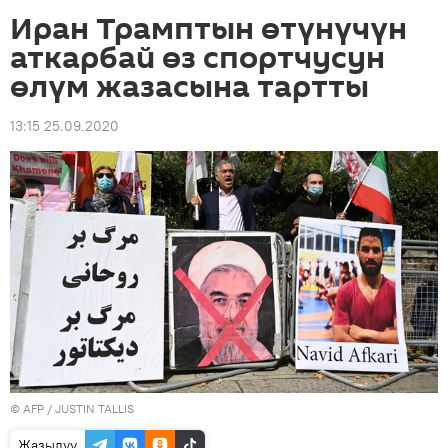
Иран Трамптын өтүнүчүн
аткарбай өз спортчусун
өлүм жазасына тартты
13:15 25.09.2020
©
AFP
/ JUSTIN TALLIS
Жазылуу