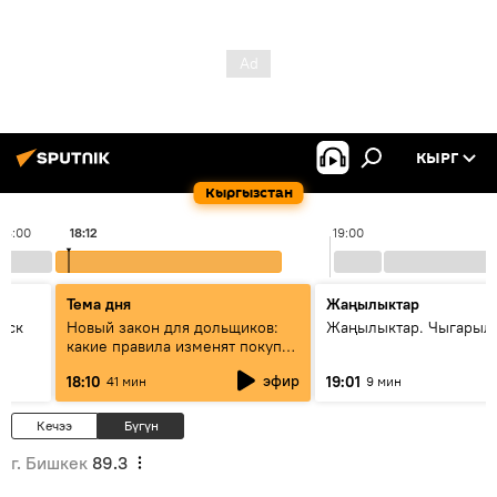
КЫРГ
Кыргызстан
18:00
18:12
19:00
Тема дня
Жаңылыктар
уск
Новый закон для дольщиков:
Жаңылыктар. Чыгарыл
какие правила изменят покупку
квартир
эфир
18:10
19:01
41 мин
9 мин
Кечээ
Бүгүн
г. Бишкек
89.3