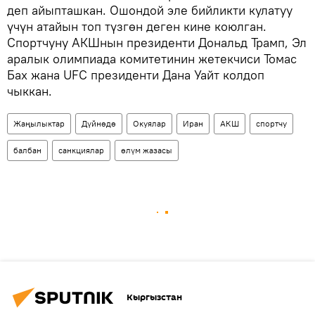
деп айыпташкан. Ошондой эле бийликти кулатуу
үчүн атайын топ түзгөн деген кине коюлган.
Спортчуну АКШнын президенти Дональд Трамп, Эл
аралык олимпиада комитетинин жетекчиси Томас
Бах жана UFC президенти Дана Уайт колдоп
чыккан.
Жаңылыктар
Дүйнөдө
Окуялар
Иран
АКШ
спортчу
балбан
санкциялар
өлүм жазасы
Кыргызстан