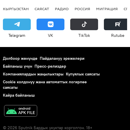
КЫРГЫЗСТАН
САЯСАТ
РАДИО
РОССИЯ
МИГРАЦИЯ
СП
Telegram
VK
ТikТоk
Rutube
Долбоор жөнүндө
Пайдалануу эрежелери
Байланыш үчүн
Пресс-релиздер
Компаниялардын жаңылыктары
Купуялык саясаты
Cookie колдонуу жана автоматтык логирлөө
саясаты
Кайра байланыш
© 2026 Sputnik Бардык укуктар корголгон. 18+