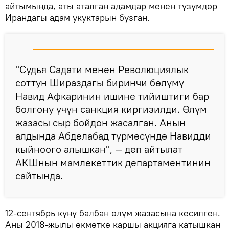
айтымында, аты аталган адамдар менен түзүмдөр
Ирандагы адам укуктарын бузган.
"Судья Садати менен Революциялык
соттун Шираздагы биринчи бөлүмү
Навид Афкаринин ишине тийиштиги бар
болгону үчүн санкция киргизилди. Өлүм
жазасы сыр бойдон жасалган. Анын
алдында Абделабад түрмөсүндө Навидди
кыйноого алышкан", — деп айтылат
АКШнын мамлекеттик департаментинин
сайтында.
12-сентябрь күнү балбан өлүм жазасына кесилген.
Аны 2018-жылы өкмөткө каршы акцияга катышкан