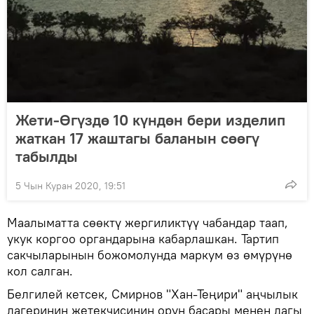
Жети-Өгүздө 10 күндөн бери изделип
жаткан 17 жаштагы баланын сөөгү
табылды
5 Чын Куран 2020, 19:51
Маалыматта сөөктү жергиликтүү чабандар таап,
укук коргоо органдарына кабарлашкан. Тартип
сакчыларынын божомолунда маркум өз өмүрүнө
кол салган.
Белгилей кетсек, Смирнов "Хан-Теңири" аңчылык
лагеринин жетекчисинин орун басары менен дагы