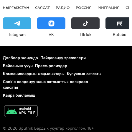
КЫРГЫЗСТАН
САЯСАТ
РАДИО
РОССИЯ
МИГРАЦИЯ
СП
Telegram
VK
ТikТоk
Rutube
Долбоор жөнүндө
Пайдалануу эрежелери
Байланыш үчүн
Пресс-релиздер
Компаниялардын жаңылыктары
Купуялык саясаты
Cookie колдонуу жана автоматтык логирлөө
саясаты
Кайра байланыш
© 2026 Sputnik Бардык укуктар корголгон. 18+