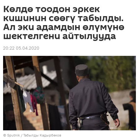
Көлдө тоодон эркек
кишинин сөөгү табылды.
Ал эки адамдын өлүмүнө
шектелгени айтылууда
20:22 05.04.2020
©
Sputnik / Табылды Кадырбеков