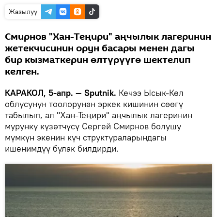
Жазылуу
Смирнов "Хан-Теңири" аңчылык лагеринин
жетекчисинин орун басары менен дагы
бир кызматкерин өлтүрүүгө шектелип
келген.
КАРАКОЛ, 5-апр. — Sputnik.
Кечээ Ысык-Көл
облусунун тоолорунан эркек кишинин сөөгү
табылып, ал "Хан-Теңири" аңчылык лагеринин
мурунку күзөтчүсү Сергей Смирнов болушу
мүмкүн экенин күч структураларындагы
ишенимдүү булак билдирди.