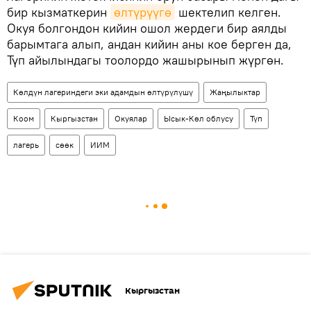
бир кызматкерин
өлтүрүүгө
шектелип келген.
Окуя болгондон кийин ошол жердеги бир аялды
барымтага алып, андан кийин аны кое берген да,
Түп айылындагы тоолордо жашырынып жүргөн.
Көлдүн лагериндеги эки адамдын өлтүрүлүшү
Жаңылыктар
Коом
Кыргызстан
Окуялар
Ысык-Көл облусу
Түп
лагерь
сөөк
ИИМ
Кыргызстан