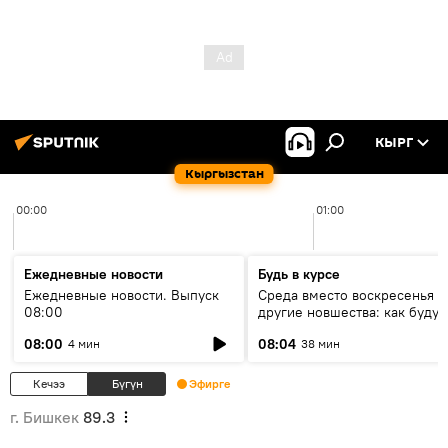
КЫРГ
Кыргызстан
00:00
01:00
Ежедневные новости
Будь в курсе
Ежедневные новости. Выпуск
Среда вместо воскресенья и
08:00
другие новшества: как будут
проходить выборы в КР?
08:00
08:04
4 мин
38 мин
Кечээ
Бүгүн
Эфирге
г. Бишкек
89.3