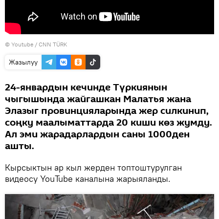
©
Youtube / CNN TÜRK
Жазылуу
24-январдын кечинде Түркиянын
чыгышында жайгашкан Малатья жана
Элазыг провинцияларында жер силкинип,
соңку маалыматтарда 20 киши көз жумду.
Ал эми жарадарлардын саны 1000ден
ашты.
Кырсыктын ар кыл жерден топтоштурулган
видеосу YouTube каналына жарыяланды.