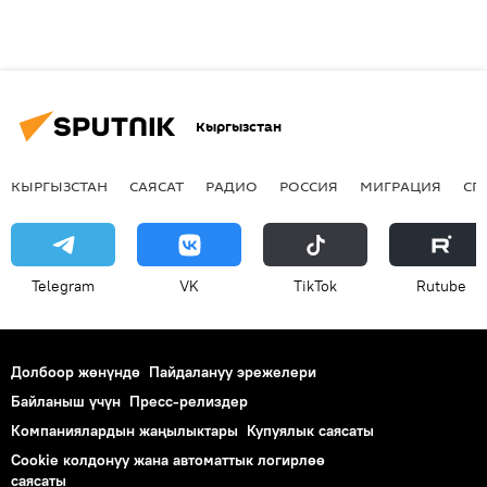
Кыргызстан
КЫРГЫЗСТАН
САЯСАТ
РАДИО
РОССИЯ
МИГРАЦИЯ
СП
Telegram
VK
ТikТоk
Rutube
Долбоор жөнүндө
Пайдалануу эрежелери
Байланыш үчүн
Пресс-релиздер
Компаниялардын жаңылыктары
Купуялык саясаты
Cookie колдонуу жана автоматтык логирлөө
саясаты