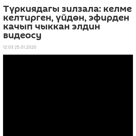
Түркиядагы зилзала: келме
келтирген, үйдөн, эфирден
качып чыккан элдин
видеосу
12:03 25.01.2020