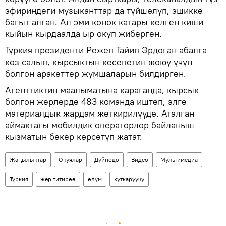
эфириндеги музыканттар да түйшөлүп, эшикке
багыт алган. Ал эми конок катары келген киши
кыйын кырдаалда ыр окуп жиберген.
Түркия президенти Режеп Тайип Эрдоган абалга
көз салып, кырсыктын кесепетин жоюу үчүн
болгон аракеттер жумшаларын билдирген.
Агенттиктин маалыматына караганда, кырсык
болгон жерлерде 483 команда иштеп, элге
материалдык жардам жеткирилүүдө. Аталган
аймактагы мобилдик операторлор байланыш
кызматын бекер көрсөтүп жатат.
Жаңылыктар
Окуялар
Дүйнөдө
Видео
Мультимедиа
Түркия
жер титирөө
өлүм
куткаруучу