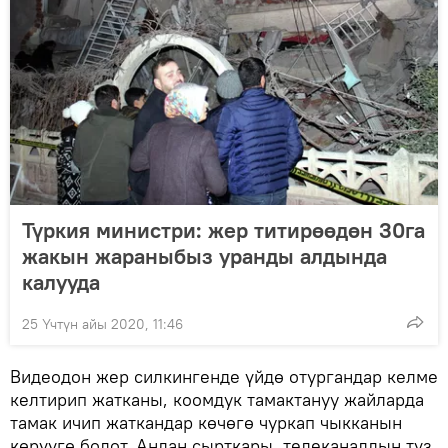
Түркия министри: жер титирөөдөн 30га
жакын жараныбыз уранды алдында
калууда
25 Үчтүн айы 2020, 11:46
Видеодон жер силкингенде үйдө отургандар келме
келтирип жатканы, коомдук тамактануу жайларда
тамак ичип жаткандар көчөгө чуркап чыкканын
көрүүгө болот. Андан сырткары, телеканалдын түз