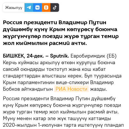
Жазылуу
Россия президенти Владимир Путин
дүйшөмбү күнү Крым көпүрөсү боюнча
жүргүнчүлөр поезди жүрө турган темир
жол кыймылын расмий ачты.
БИШКЕК, 24-дек. – Sputnik.
Евробиримдик (ЕБ)
Керчь куймасы аркылуу өткөн курулуш боюнча
саясий оюндарды токтотуп жана кош кабат
стандарттардан алысташы керек. Бул туурасында
Крым парламентинин вице-спикери Владимир
Бобков айткандыгын
РИА Новости
жазды.
Россия президенти Владимир Путин дүйшөмбү
күнү Крым көпүрөсү боюнча жүргүнчүлөр поезди
жүрө турган темир жол кыймылын расмий ачты.
Муну менен катар эле жүк ташуучу каттамды
2020-жылдын 1-июлунан тарта иштетүүнү пландап