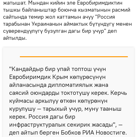
жатышат. Мындан кийин эле Евробиримдиктин
тышкы байланыштар боюнча кызматынын расмий
сайтында темир жол каттамын ачуу "Россия
тарабынан Украинанын аймактык бүтүндүгү менен
суверендүүлүгү бузулган дагы бир учур" деп
айтылды.
"Кандайдыр бир упай топтош үчүн
Евробиримдик Крым көпүрөсүнүн
айланасында дипломатиялык жана
саясий оюндарды токтотушу керек. Керчь
куймасы аркылуу өткөн көпүрөнүн
курулушу — тарыхый учур, муну тааныш
керек. Россия дагы бир
инфраструктуралык секирик жасады", —
деп айтып берген Бобков РИА Новостиге.