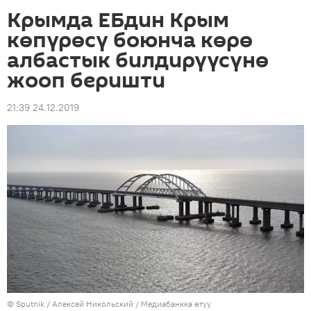
Крымда ЕБдин Крым
көпүрөсү боюнча көрө
албастык билдирүүсүнө
жооп беришти
21:39 24.12.2019
©
Sputnik
/ Алексей Никольский
/
Медиабанкка өтүү