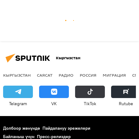
Кыргызстан
КЫРГЫЗСТАН
САЯСАТ
РАДИО
РОССИЯ
МИГРАЦИЯ
СП
Telegram
VK
ТikТоk
Rutube
Долбоор жөнүндө
Пайдалануу эрежелери
Байланыш үчүн
Пресс-релиздер