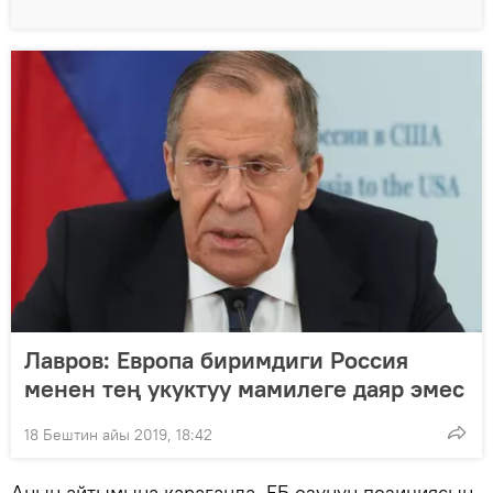
Лавров: Европа биримдиги Россия
менен тең укуктуу мамилеге даяр эмес
18 Бештин айы 2019, 18:42
Анын айтымына караганда, ЕБ өзүнүн позициясын