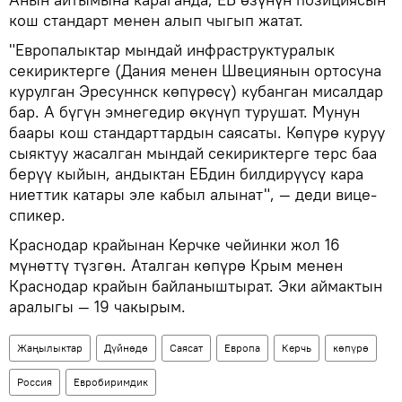
кош стандарт менен алып чыгып жатат.
"Европалыктар мындай инфраструктуралык
секириктерге (Дания менен Швециянын ортосуна
курулган Эресуннск көпүрөсү) кубанган мисалдар
бар. А бүгүн эмнегедир өкүнүп турушат. Мунун
баары кош стандарттардын саясаты. Көпүрө куруу
сыяктуу жасалган мындай секириктерге терс баа
берүү кыйын, андыктан ЕБдин билдирүүсү кара
ниеттик катары эле кабыл алынат", — деди вице-
спикер.
Краснодар крайынан Керчке чейинки жол 16
мүнөттү түзгөн. Аталган көпүрө Крым менен
Краснодар крайын байланыштырат. Эки аймактын
аралыгы — 19 чакырым.
Жаңылыктар
Дүйнөдө
Саясат
Европа
Керчь
көпүрө
Россия
Евробиримдик