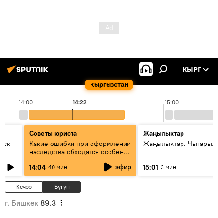
КЫРГ
Кыргызстан
14:00
14:22
15:00
Советы юриста
Жаңылыктар
уск
Какие ошибки при оформлении
Жаңылыктар. Чыгарыл
наследства обходятся особенно
дорого - советы юриста
эфир
14:04
15:01
40 мин
3 мин
Кечээ
Бүгүн
г. Бишкек
89.3