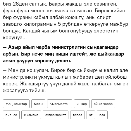
биз 28ден саттык. Баары жакшы эле сезилген,
фура-фура менен кызылча сатылган. Бирок кийин
бир фураны кабыл албай коюшту, аны спирт
заводго килограммын 5 рублден өткөрүүгө мажбур
болдук. Кандай чыгым болгонубузду элестетип
көрүңүз...
— Азыр айыл чарба министрлигин сындагандар
арбын. Бир нече миң киши иштейт, же дыйкандар
анын үзүрүн көрсөчү дешет.
— Мен да кошулам. Бирок бир сыйкырчы келип эле
министрликти укмуш кылып жиберет деп ойлобош
керек. Жакшыртуу үчүн далай жыл, талбаган эмгек
жасалууга тийиш.
Жаңылыктар
Коом
Кыргызстан
ишкер
айыл чарба
бизнес
кызылча
супермаркет
топоз
эт
баа