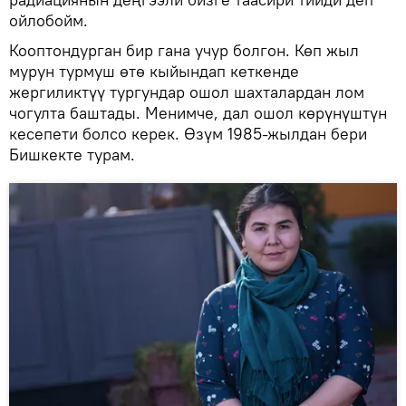
ойлобойм.
Кооптондурган бир гана учур болгон. Көп жыл
мурун турмуш өтө кыйындап кеткенде
жергиликтүү тургундар ошол шахталардан лом
чогулта баштады. Менимче, дал ошол көрүнүштүн
кесепети болсо керек. Өзүм 1985-жылдан бери
Бишкекте турам.