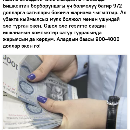
Бишкектин борборундагы үч бөлмөлүү батир 972
долларга сатылары боюнча жарнама чыгыптыр. Ал
убакта кыймылсыз мүлк болжол менен ушундай
эле турган экен. Ошол эле гезитте сиздин
ишкананын компьютер сатуу туурасында
жарыясын да көрдүм. Алардын баасы 900-4000
доллар экен го!