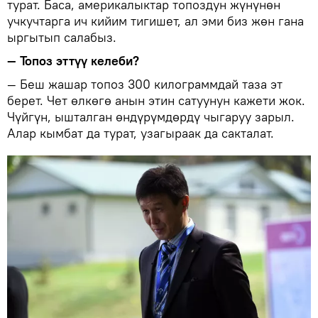
турат. Баса, америкалыктар топоздун жүнүнөн
учкучтарга ич кийим тигишет, ал эми биз жөн гана
ыргытып салабыз.
— Топоз эттүү келеби?
— Беш жашар топоз 300 килограммдай таза эт
берет. Чет өлкөгө анын этин сатуунун кажети жок.
Чүйгүн, ышталган өндүрүмдөрдү чыгаруу зарыл.
Алар кымбат да турат, узагыраак да сакталат.