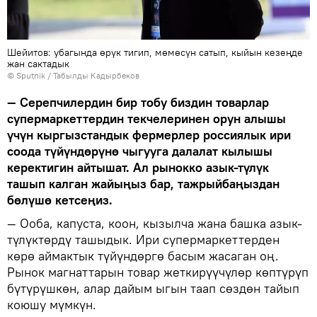
Шейитов: убагында өрүк тигип, мөмөсүн сатып, кыйын кезеңде
жан сактадык
©
Sputnik / Табылды Кадырбеков
— Серепчилердин бир тобу биздин товарлар
супермаркеттердин текчелеринен орун алышы
үчүн кыргызстандык фермерлер россиялык ири
соода түйүндөрүнө чыгууга далалат кылышы
керектигин айтышат. Ал рынокко азык-түлүк
ташып калган жайыңыз бар, тажрыйбаңыздан
бөлүшө кетсеңиз.
— Ооба, капуста, коон, кызылча жана башка азык-
түлүктөрдү ташыдык. Ири супермаркеттерден
көрө аймактык түйүндөргө басым жасаган оң.
Рынок магнаттарын товар жеткирүүчүлөр көптүрүп
бүтүрүшкөн, алар дайым ыгын таап сөздөн тайып
коюшу мүмкүн.