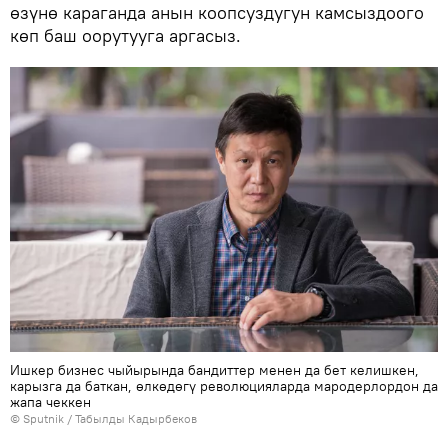
өзүнө караганда анын коопсуздугун камсыздоого
көп баш оорутууга аргасыз.
Ишкер бизнес чыйырында бандиттер менен да бет келишкен,
карызга да баткан, өлкөдөгү революцияларда мародерлордон да
жапа чеккен
©
Sputnik / Табылды Кадырбеков