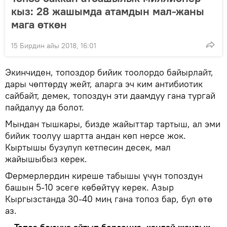
кыз: 28 жашымда атамдын мал-жаны
мага өткөн
15 Бирдин айы 2018, 16:01
Экинчиден, топоздор бийик тоолордо байырлайт,
дары чөптөрдү жейт, аларга эч ким антибиотик
сайбайт, демек, топоздун эти даамдуу гана тургай
пайдалуу да болот.
Мындан тышкары, бизде жайыттар тартыш, ал эми
бийик тоолуу шартта андан көп нерсе жок.
Кыртышы бузулуп кетпесин десек, мал
жайышыбыз керек.
Фермерлердин киреше табышы үчүн топоздун
башын 5-10 эсеге көбөйтүү керек. Азыр
Кыргызстанда 30-40 миң гана топоз бар, бул өтө
аз.