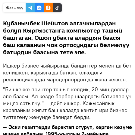
Жазылуу
Кубанычбек Шейитов алгачкылардан
болуп Кыргызстанга компьютер ташый
баштаган. Ошол убакта алардын баасы
баш калаанын чок ортосундагы бөлмөлүү
батирдин баасына тете эле.
Ишкер бизнес чыйырында бандиттер менен да бет
келишкен, карызга да баткан, өлкөдөгү
революцияларда мародерлордон да жапа чеккен.
"Бишкекке принтер ташып келдик, 20 миң доллар
эле баасы. Ал кезде борбор шаардагы батирлер үч
миңге сатылчу!" — дейт ишкер. Кажысайлык
карапайым жигит баш калаада кантип ири бизнес
түптөгөнү жөнүндө баяндап берди.
— Эски гезиттерди барактап отуруп, көргөн көзүмө
ишене албадым. 1995-жылдын 2-майында