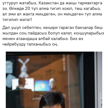
уттуруп жатабыз, Казакстан да жаңы тармактарга
ээ. Өлкөдө 20 түп алма тигип коюп, төш кагабыз,
ал эми ал жакта миңдеген, он миңдеген түп алма
тигилип жатат!
Дал ушул себептен, кеңири тараган бакчалар беш
жылдан соң пайдасыз болуп калат, коңшуларыбыз
менен атаандаша албай калабыз. Биз өз
чөйрөбүздү тапканыбыз оң.