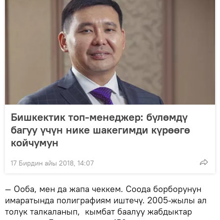
Бишкектик топ-менеджер: бүлөмдү
багуу үчүн нике шакегимди күрөөгө
койчумун
17 Бирдин айы 2018, 14:07
— Ооба, мен да жапа чеккем. Соода борборунун
имаратында полиграфиям иштечү. 2005-жылы ал
толук талкаланып, кымбат баалуу жабдыктар