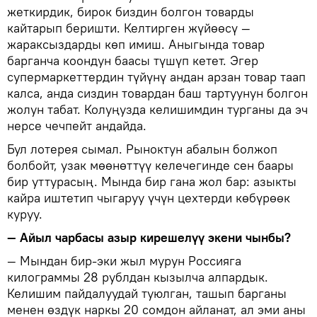
жеткирдик, бирок биздин болгон товарды
кайтарып беришти. Келтирген жүйөөсү —
жараксыздарды көп имиш. Аныгында товар
барганча коондун баасы түшүп кетет. Эгер
супермаркеттердин түйүнү андан арзан товар таап
калса, анда сиздин товардан баш тартуунун болгон
жолун табат. Колуңузда келишимдин турганы да эч
нерсе чечпейт андайда.
Бул лотерея сымал. Рыноктун абалын болжоп
болбойт, узак мөөнөттүү келечегинде сен баары
бир уттурасың. Мында бир гана жол бар: азыкты
кайра иштетип чыгаруу үчүн цехтерди көбүрөөк
куруу.
— Айыл чарбасы азыр кирешелүү экени чынбы?
— Мындан бир-эки жыл мурун Россияга
килограммы 28 рублдан кызылча алпардык.
Келишим пайдалуудай туюлган, ташып барганы
менен өздүк наркы 20 сомдон айланат, ал эми аны