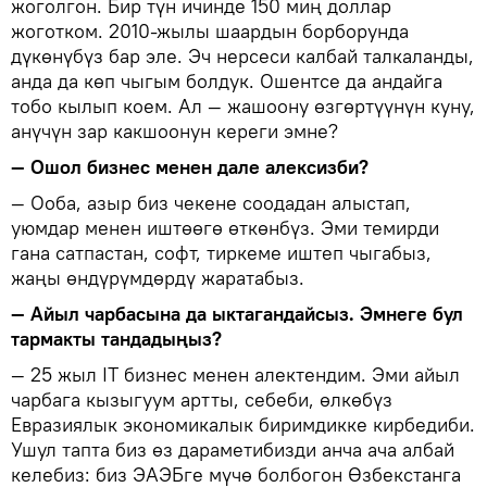
жоголгон. Бир түн ичинде 150 миң доллар
жоготком. 2010-жылы шаардын борборунда
дүкөнүбүз бар эле. Эч нерсеси калбай талкаланды,
анда да көп чыгым болдук. Ошентсе да андайга
тобо кылып коем. Ал — жашоону өзгөртүүнүн куну,
анүчүн зар какшоонун кереги эмне?
— Ошол бизнес менен дале алексизби?
— Ооба, азыр биз чекене соодадан алыстап,
уюмдар менен иштөөгө өткөнбүз. Эми темирди
гана сатпастан, софт, тиркеме иштеп чыгабыз,
жаңы өндүрүмдөрдү жаратабыз.
— Айыл чарбасына да ыктагандайсыз. Эмнеге бул
тармакты тандадыңыз?
— 25 жыл IT бизнес менен алектендим. Эми айыл
чарбага кызыгуум артты, себеби, өлкөбүз
Евразиялык экономикалык биримдикке кирбедиби.
Ушул тапта биз өз дараметибизди анча ача албай
келебиз: биз ЭАЭБге мүчө болбогон Өзбекстанга