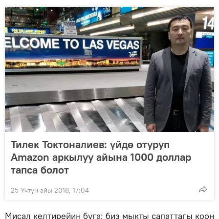
Тилек Токтоналиев: үйдө отуруп
Amazon аркылуу айына 1000 доллар
тапса болот
25 Үчтүн айы 2018, 17:04
Мисал келтирейин буга: биз мыкты сапаттагы коон