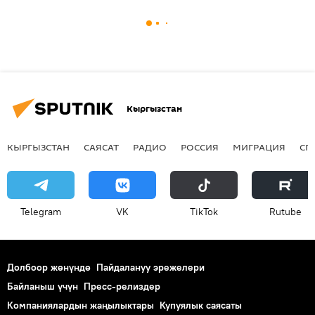
Кыргызстан
КЫРГЫЗСТАН
САЯСАТ
РАДИО
РОССИЯ
МИГРАЦИЯ
СП
Telegram
VK
ТikТоk
Rutube
Долбоор жөнүндө
Пайдалануу эрежелери
Байланыш үчүн
Пресс-релиздер
Компаниялардын жаңылыктары
Купуялык саясаты