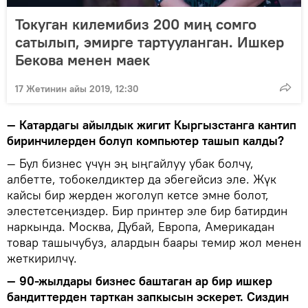
Токуган килемибиз 200 миң сомго
сатылып, эмирге тартууланган. Ишкер
Бекова менен маек
17 Жетинин айы 2019, 12:30
— Катардагы айылдык жигит Кыргызстанга кантип
биринчилерден болуп компьютер ташып калды?
— Бул бизнес үчүн эң ыңгайлуу убак болчу,
албетте, тобокелдиктер да эбегейсиз эле. Жүк
кайсы бир жерден жоголуп кетсе эмне болот,
элестетсеңиздер. Бир принтер эле бир батирдин
наркында. Москва, Дубай, Европа, Америкадан
товар ташычубуз, алардын баары темир жол менен
жеткирилчү.
— 90-жылдары бизнес баштаган ар бир ишкер
бандиттерден тарткан запкысын эскерет. Сиздин