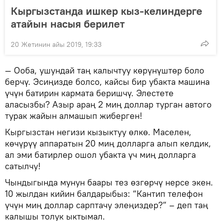
Кыргызстанда ишкер кыз-келиндерге
атайын насыя берилет
20 Жетинин айы 2019, 19:33
— Ооба, ушундай таң калычтуу көрүнүштөр боло
берчү. Эсиңизде болсо, кайсы бир убакта машина
үчүн батирин кармата беришчү. Элестете
аласызбы? Азыр араң 2 миң доллар турган автого
турак жайын алмашып жиберген!
Кыргызстан негизи кызыктуу өлкө. Маселен,
көчүрүү аппаратын 20 миң долларга алып келдик,
ал эми батирлер ошол убакта үч миң долларга
сатылчу!
Чындыгында мунун баары тез өзгөрчү нерсе экен.
10 жылдан кийин балдарыбыз: “Кантип телефон
үчүн миң доллар сарптачу элеңиздер?” – деп таң
калышы толук ыктымал.