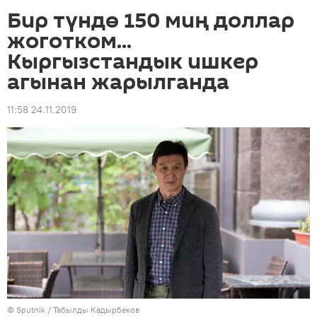
Бир түндө 150 миң доллар
жоготком...
Кыргызстандык ишкер
агынан жарылганда
11:58 24.11.2019
©
Sputnik / Табылды Кадырбеков