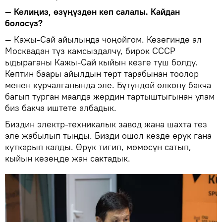
— Келиңиз, өзүңүздөн кеп салалы. Кайдан
болосуз?
— Кажы-Сай айылында чоңойгом. Кезегинде ал
Москвадан түз камсыздалчу, бирок СССР
ыдыраганы Кажы-Сай кыйын кезге туш болду.
Кептин баары айылдын төрт тарабынан тоолор
менен курчалганында эле. Бүтүндөй өлкөнү бакча
багып турган маалда жердин тартыштыгынан улам
биз бакча иштете албадык.
Биздин электр-техникалык завод жана шахта тез
эле жабылып тынды. Бизди ошол кезде өрүк гана
куткарып калды. Өрүк тигип, мөмөсүн сатып,
кыйын кезеңде жан сактадык.