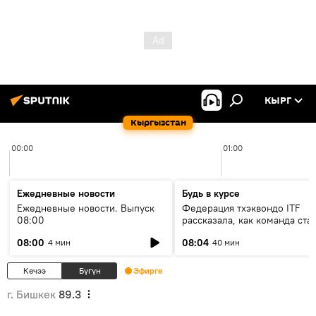
КЫРГ
Кыргызстан
00:00
01:00
Ежедневные новости
Будь в курсе
Ежедневные новости. Выпуск
Федерация тхэквондо ITF
08:00
рассказала, как команда ста
жертвой мошенников
08:00
08:04
4 мин
40 мин
Кечээ
Бүгүн
Эфирге
г. Бишкек
89.3