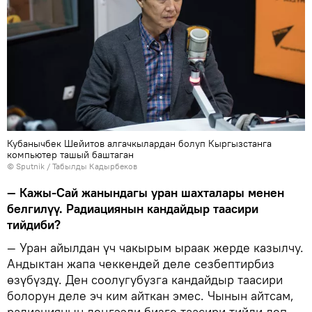
Кубанычбек Шейитов алгачкылардан болуп Кыргызстанга
компьютер ташый баштаган
©
Sputnik / Табылды Кадырбеков
— Кажы-Сай жанындагы уран шахталары менен
белгилүү. Радиациянын кандайдыр таасири
тийдиби?
— Уран айылдан үч чакырым ыраак жерде казылчу.
Андыктан жапа чеккендей деле сезбептирбиз
өзүбүздү. Ден соолугубузга кандайдыр таасири
болорун деле эч ким айткан эмес. Чынын айтсам,
радиациянын деңгээли бизге таасири тийди деп