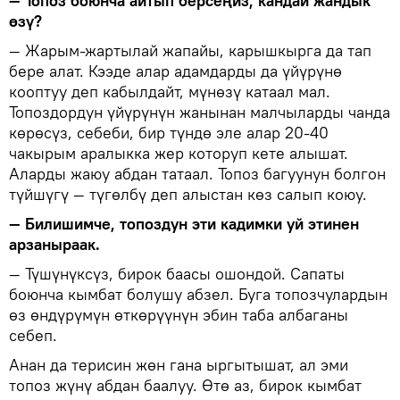
— Топоз боюнча айтып берсеңиз, кандай жандык
өзү?
— Жарым-жартылай жапайы, карышкырга да тап
бере алат. Кээде алар адамдарды да үйүрүнө
кооптуу деп кабылдайт, мүнөзү катаал мал.
Топоздордун үйүрүнүн жанынан малчыларды чанда
көрөсүз, себеби, бир түндө эле алар 20-40
чакырым аралыкка жер которуп кете алышат.
Аларды жаюу абдан татаал. Топоз багуунун болгон
түйшүгү — түгөлбү деп алыстан көз салып коюу.
— Билишимче, топоздун эти кадимки уй этинен
арзаныраак.
— Түшүнүксүз, бирок баасы ошондой. Сапаты
боюнча кымбат болушу абзел. Буга топозчулардын
өз өндүрүмүн өткөрүүнүн эбин таба албаганы
себеп.
Анан да терисин жөн гана ыргытышат, ал эми
топоз жүнү абдан баалуу. Өтө аз, бирок кымбат