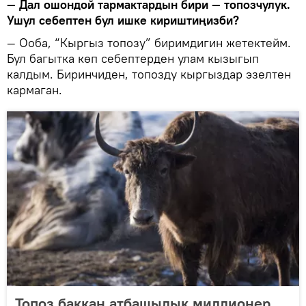
— Дал ошондой тармактардын бири — топозчулук.
Ушул себептен бул ишке кириштиңизби?
— Ооба, “Кыргыз топозу” биримдигин жетектейм.
Бул багытка көп себептерден улам кызыгып
калдым. Биринчиден, топозду кыргыздар эзелтен
кармаган.
Топоз баккан атбашылык миллионер