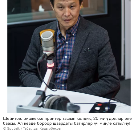
Шейитов: Бишкекке принтер ташып келдик, 20 миң доллар эле
баасы. Ал кезде борбор шаардагы батирлер үч миңге сатылчу!
©
Sputnik / Табылды Кадырбеков