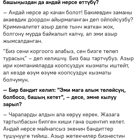
башыңыздан да андай нерсе өттүбү?
— Андай нерсе ар качан болот! Бакиевдин заманы
акаевдик доордон айырмаланган деп ойлойсузбу?
Криминалитет азыр деле тынч жаткан жок,
болгону мурда байкалып калчу, ал эми азыр
жымсалданган.
“Биз сени коргоого алабыз, сен бизге төлөп
турасың” – деп келишчү. Биз баш тартчубуз. Азыр
ири компанияларда коопсуздук кызматы иштейт,
ал кезде өзүм өзүмө коопсуздук кызматы
болчумун.
— Бир бандит келип: "Эми мага алым төлөйсүң,
болбосо, башың кетет", – десе, эмне кылуу
зарыл?
— Чараларды алдын ала көрүү керек. Жазага
тартылбасын билген киши гана ошентип келет.
Андай нерсе майнапсыз экенин бандиттер
түшүнүүгө тийиш. Азыр жетекчилер бизнестин