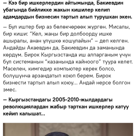
— Кээ бир ишкерлердин айтымында, Бакиевдин
убагында бийликке жакын кишилер келип
адамдардын бизнесин тартып алып турушкан экен.
— Бул иштер бир аз бөлөкчөрөөк жүргөн. Мисалы,
бир киши: “Кел, жаңы бир долбоорду ишке
ашыралы, анан үлүшкө кошулайын” – деп келген.
Андайды Акаевдин да, Бакиевдин да заманында
көрдүм. Бирок Кыргызстанда иш алпарганым үчүн
бул системанын “казанында кайноого” туура келет.
Маселен, кимгедир компьютер керек болсо,
болушунча арзандатып коюп берем. Бирок
бизнести тартып алып коюу... Андай нерсе болгон
эмес.
— Кыргызстандагы 2005-2010-жылдардагы
революциялардан жабыр тарткан ишкерлер катуу
кейип калышат...