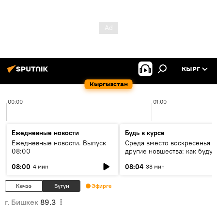
КЫРГ
Кыргызстан
00:00
01:00
Ежедневные новости
Будь в курсе
Ежедневные новости. Выпуск
Среда вместо воскресенья и
08:00
другие новшества: как будут
проходить выборы в КР?
08:00
08:04
4 мин
38 мин
Кечээ
Бүгүн
Эфирге
г. Бишкек
89.3