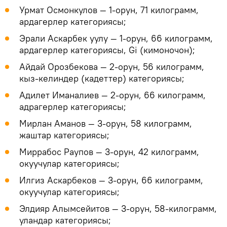
Урмат Осмонкулов — 1-орун, 71 килограмм,
ардагерлер категориясы;
Эрали Аскарбек уулу — 1-орун, 66 килограмм,
ардагерлер категориясы, Gi (кимоночон);
Айдай Орозбекова — 2-орун, 56 килограмм,
кыз-келиндер (кадеттер) категориясы;
Адилет Иманалиев — 2-орун, 66 килограмм,
адрагерлер категориясы;
Мирлан Аманов — 3-орун, 58 килограмм,
жаштар категориясы;
Миррабос Раупов — 3-орун, 42 килограмм,
окуучулар категориясы;
Илгиз Аскарбеков — 3-орун, 66 килограмм,
окуучулар категориясы;
Элдияр Алымсейитов — 3-орун, 58-килограмм,
уландар категориясы;