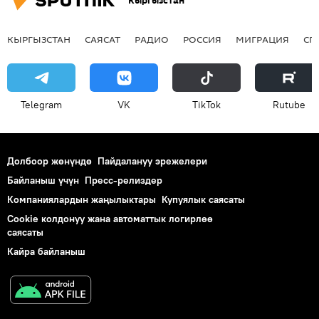
Кыргызстан
КЫРГЫЗСТАН
САЯСАТ
РАДИО
РОССИЯ
МИГРАЦИЯ
СП
Telegram
VK
ТikТоk
Rutube
Долбоор жөнүндө
Пайдалануу эрежелери
Байланыш үчүн
Пресс-релиздер
Компаниялардын жаңылыктары
Купуялык саясаты
Cookie колдонуу жана автоматтык логирлөө
саясаты
Кайра байланыш