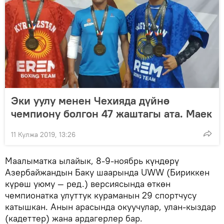
Эки уулу менен Чехияда дүйнө
чемпиону болгон 47 жаштагы ата. Маек
11 Кулжа 2019, 13:26
Маалыматка ылайык, 8-9-ноябрь күндөрү
Азербайжандын Баку шаарында UWW (Бириккен
күрөш уюму — ред.) версиясында өткөн
чемпионатка улуттук кураманын 29 спортчусу
катышкан. Анын арасында окуучулар, улан-кыздар
(кадеттер) жана ардагерлер бар.