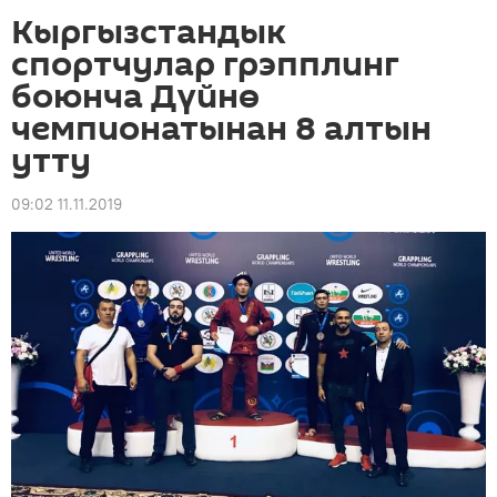
Кыргызстандык
спортчулар грэпплинг
боюнча Дүйнө
чемпионатынан 8 алтын
утту
09:02 11.11.2019