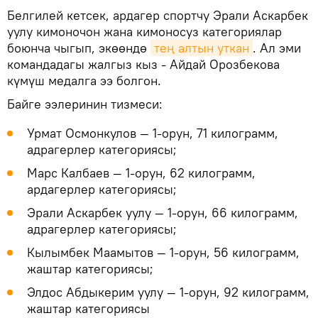
Белгилей кетсек, ардагер спортчу Эрали Аскарбек
уулу кимоночон жана кимоносуз категориялар
боюнча чыгып, экөөндө
тең алтын уткан
. Ал эми
командадагы жалгыз кыз - Айдай Орозбекова
күмүш медалга ээ болгон.
Байге ээлеринин тизмеси:
Урмат Осмонкулов — 1-орун, 71 килограмм,
адрагерлер категориясы;
Марс Калбаев — 1-орун, 62 килограмм,
ардагерлер категориясы;
Эрали Аскарбек уулу — 1-орун, 66 килограмм,
адрагерлер категориясы;
Кылымбек Маамытов — 1-орун, 56 килограмм,
жаштар категориясы;
Элдос Абдыкерим уулу — 1-орун, 92 килограмм,
жаштар категориясы