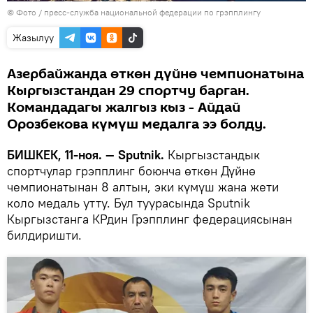
© Фото / пресс-служба национальной федерации по грэпплингу
Жазылуу
Азербайжанда өткөн дүйнө чемпионатына
Кыргызстандан 29 спортчу барган.
Командадагы жалгыз кыз - Айдай
Орозбекова күмүш медалга ээ болду.
БИШКЕК, 11-ноя. — Sputnik.
Кыргызстандык
спортчулар грэпплинг боюнча өткөн Дүйнө
чемпионатынан 8 алтын, эки күмүш жана жети
коло медаль утту. Бул туурасында Sputnik
Кыргызстанга КРдин Грэпплинг федерациясынан
билдиришти.