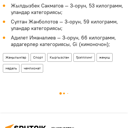
Жылдызбек Сакматов — 3-орун, 53 килограмм,
уландар категориясы;
Султан Жанболотов — 3-орун, 59 килограмм,
уландар категориясы;
Адилет Иманалиев — 3-орун, 66 килограмм,
ардагерлер категориясы, Gi (кимоночон);
Жаңылыктар
Спорт
Кыргызстан
Грэпплинг
жеңиш
медаль
чемпионат