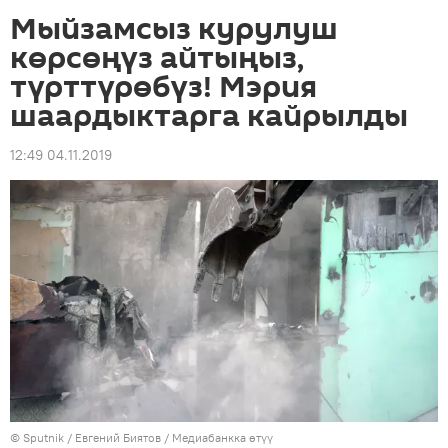
Мыйзамсыз курулуш
көрсөңүз айтыңыз,
түрттүрөбүз! Мэрия
шаардыктарга кайрылды
12:49 04.11.2019
©
Sputnik
/ Евгений Биятов
/
Медиабанкка өтүү