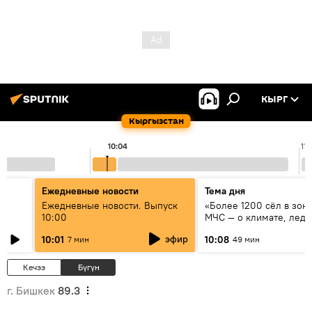
КЫРГ
Кыргызстан
10:04
11:
Ежедневные новости
Тема дня
үн
Ежедневные новости. Выпуск
«Более 1200 сёл в зоне
10:00
МЧС — о климате, ледн
системе оповещения
эфир
10:01
10:08
7 мин
49 мин
населения
Кечээ
Бүгүн
г. Бишкек
89.3