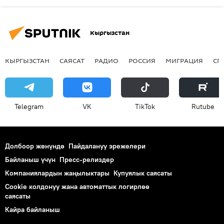
Кыргызстан
КЫРГЫЗСТАН
САЯСАТ
РАДИО
РОССИЯ
МИГРАЦИЯ
СП
Telegram
VK
ТikТоk
Rutube
Долбоор жөнүндө
Пайдалануу эрежелери
Байланыш үчүн
Пресс-релиздер
Компаниялардын жаңылыктары
Купуялык саясаты
Cookie колдонуу жана автоматтык логирлөө
саясаты
Кайра байланыш