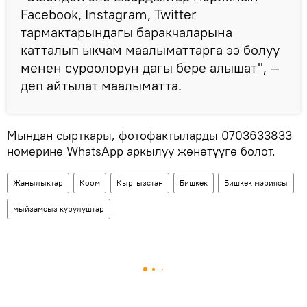
Facebook, Instagram, Twitter
тармактарындагы баракчаларына
катталып ыкчам маалыматтарга ээ болуу
менен суроолорун дагы бере алышат", —
деп айтылат маалыматта.
Мындан сырткары, фотофактыларды 0703633833
номерине WhatsApp аркылуу жөнөтүүгө болот.
Жаңылыктар
Коом
Кыргызстан
Бишкек
Бишкек мэриясы
мыйзамсыз курулуштар