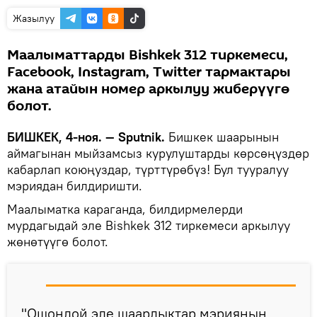
Жазылуу
Маалыматтарды Bishkek 312 тиркемеси,
Facebook, Instagram, Twitter тармактары
жана атайын номер аркылуу жиберүүгө
болот.
БИШКЕК, 4-ноя. — Sputnik.
Бишкек шаарынын
аймагынан мыйзамсыз курулуштарды көрсөңүздөр
кабарлап коюңуздар, түрттүрөбүз! Бул тууралуу
мэриядан билдиришти.
Маалыматка караганда, билдирмелерди
мурдагыдай эле Bishkek 312 тиркемеси аркылуу
жөнөтүүгө болот.
"Ошондой эле шаардыктар мэриянын