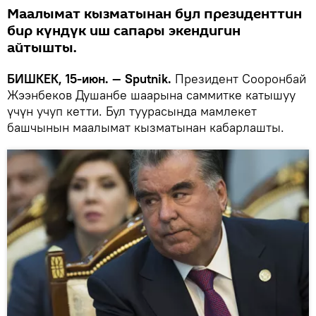
Маалымат кызматынан бул президенттин
бир күндүк иш сапары экендигин
айтышты.
БИШКЕК, 15-июн. — Sputnik.
Президент Сооронбай
Жээнбеков Душанбе шаарына саммитке катышуу
үчүн учуп кетти. Бул туурасында мамлекет
башчынын маалымат кызматынан кабарлашты.