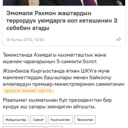
Эмомали Рахмон жаштардын
террордук уюмдарга ооп кетишинин 3
себебин атады
14 Кулжа 2019, 14:50
Тажикстанда Азиядагы кызматташтык жана
ишеним чараларынын 5-cаммити болот.
Жээнбеков Кыргызстанда өткөн ШКУга мүчө
мамлекеттердин башчылары менен байкоочу
өлкөлөрдүн премьер-министрлеринин саммитинин
эртеси жөнөп кетти
.
Маалымат кызматынан бул президенттин бир
күндүк иш сапары экендигин айтышты.
Жаңылыктар
Саясат
Кыргызстан
Тажикстан