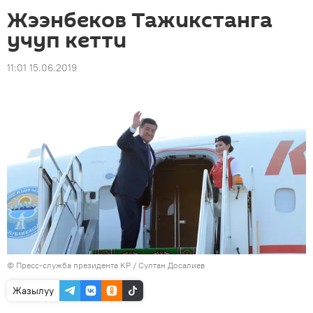
Жээнбеков Тажикстанга
учуп кетти
11:01 15.06.2019
©
Пресс-служба президента КР / Султан Досалиев
Жазылуу