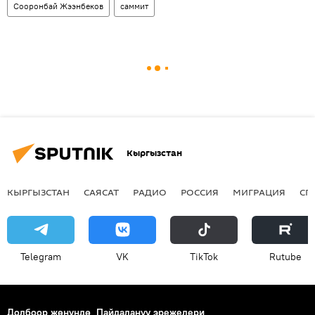
Сооронбай Жээнбеков
саммит
Кыргызстан
КЫРГЫЗСТАН
САЯСАТ
РАДИО
РОССИЯ
МИГРАЦИЯ
СП
Telegram
VK
ТikТоk
Rutube
Долбоор жөнүндө
Пайдалануу эрежелери