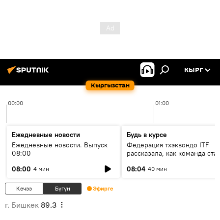
КЫРГ
Кыргызстан
00:00
01:00
Ежедневные новости
Будь в курсе
Ежедневные новости. Выпуск
Федерация тхэквондо ITF
08:00
рассказала, как команда ста
жертвой мошенников
08:00
08:04
4 мин
40 мин
Кечээ
Бүгүн
Эфирге
г. Бишкек
89.3