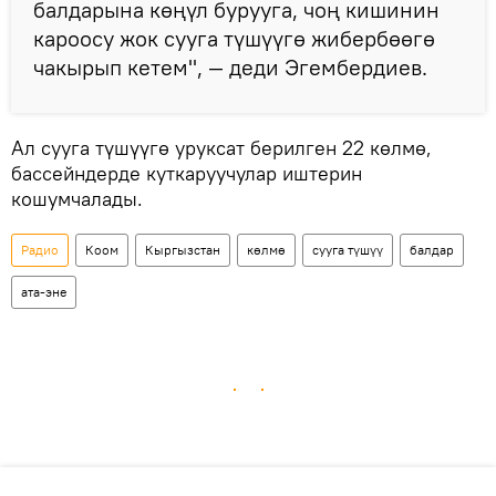
балдарына көңүл бурууга, чоң кишинин
кароосу жок сууга түшүүгө жибербөөгө
чакырып кетем", — деди Эгембердиев.
Ал сууга түшүүгө уруксат берилген 22 көлмө,
бассейндерде куткаруучулар иштерин
кошумчалады.
Радио
Коом
Кыргызстан
көлмө
сууга түшүү
балдар
ата-эне