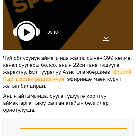
03:10
Чүй облусунун аймагында жалпысынан 399 көлмө,
канал суулары болсо, анын 22си гана түшүүгө
жарактуу. Бул тууралуу Азис Эгембердиев
Sputnik 
Кыргызстан радиосунун
эфиринде маек куруп
жатып билдирди.
Анын айтымында, сууга түшүүгө кооптуу
аймактарга тыюу салган атайын белгилер
орнотулууда.