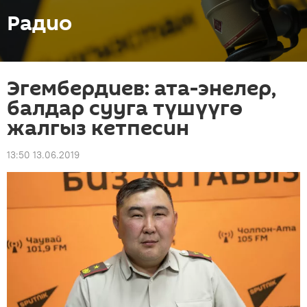
Радио
Эгембердиев: ата-энелер,
балдар сууга түшүүгө
жалгыз кетпесин
13:50 13.06.2019