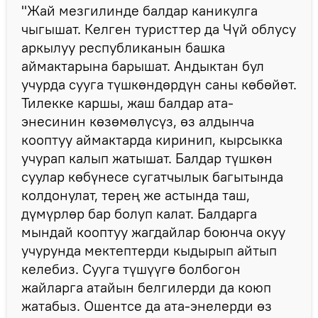
"Жай мезгилинде балдар каникулга
чыгышат. Келген туристтер да Чүй облусу
аркылуу республиканын башка
аймактарына барышат. Андыктан бул
учурда сууга түшкөндөрдүн саны көбөйөт.
Тилекке каршы, жаш балдар ата-
энесинин көзөмөлүсүз, өз алдынча
кооптуу аймактарда киринип, кырсыкка
учурап калып жатышат. Балдар түшкөн
суулар көбүнесе сугатчылык багытында
колдонулат, терең же астында таш,
дүмүрлөр бар болуп калат. Балдарга
мындай кооптуу жагдайлар боюнча окуу
учурунда мектептерди кыдырып айтып
келебиз. Сууга түшүүгө болбогон
жайларга атайын белгилерди да коюп
жатабыз. Ошентсе да ата-энелерди өз