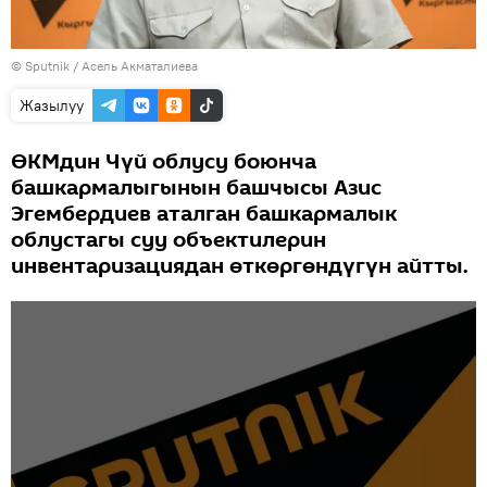
©
Sputnik
/ Асель Акматалиева
Жазылуу
ӨКМдин Чүй облусу боюнча
башкармалыгынын башчысы Азис
Эгембердиев аталган башкармалык
облустагы суу объектилерин
инвентаризациядан өткөргөндүгүн айтты.