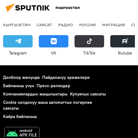
Кыргызстан
КЫРГЫЗСТАН
САЯСАТ
РАДИО
РОССИЯ
МИГРАЦИЯ
СП
Telegram
VK
ТikТоk
Rutube
Долбоор жөнүндө
Пайдалануу эрежелери
Байланыш үчүн
Пресс-релиздер
Компаниялардын жаңылыктары
Купуялык саясаты
Cookie колдонуу жана автоматтык логирлөө
саясаты
Кайра байланыш