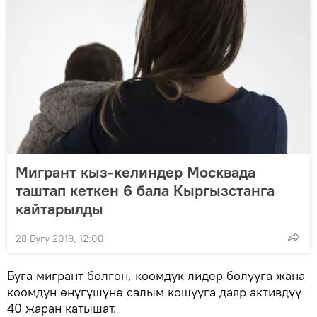
Мигрант кыз-келиндер Москвада
таштап кеткен 6 бала Кыргызстанга
кайтарылды
28 Бугу 2019, 12:00
Буга мигрант болгон, коомдук лидер болууга жана
коомдун өнүгүшүнө салым кошууга даяр активдүү
40 жаран катышат.