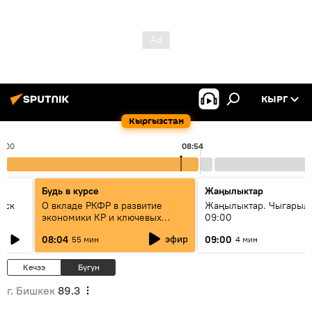
КЫРГ
Кыргызстан
8:00
08:54
Будь в курсе
Жаңылыктар
уск
О вкладе РКФР в развитие
Жаңылыктар. Чыгары
экономики КР и ключевых
09:00
секторах до 2030 года
эфир
08:04
09:00
55 мин
4 мин
Кечээ
Бүгүн
г. Бишкек
89.3