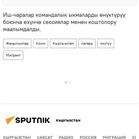
Иш-чаралар командалык ыкмаларды өнүктүрүү
боюнча өзүнчө сессиялар менен коштолору
маалымдалды.
Жаңылыктар
Коом
Кыргызстан
лагерь
окутуу
Мигрант
Кыргызстан
КЫРГЫЗСТАН
САЯСАТ
РАДИО
РОССИЯ
МИГРАЦИЯ
СП