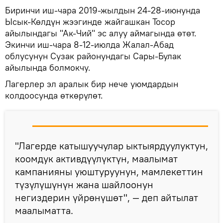
Биринчи иш-чара 2019-жылдын 24-28-июнунда
Ысык-Көлдүн жээгинде жайгашкан Тосор
айылындагы "Ак-Чий" эс алуу аймагында өтөт.
Экинчи иш-чара 8-12-июлда Жалал-Абад
облусунун Сузак районундагы Сары-Булак
айылында болмокчу.
Лагерлер эл аралык бир нече уюмдардын
колдоосунда өткөрүлөт.
"Лагерде катышуучулар ыктыярдуулуктун,
коомдук активдүүлүктүн, маалымат
кампанияны уюштуруунун, мамлекеттин
түзүлүшүнүн жана шайлоонун
негиздерин үйрөнүшөт", — деп айтылат
маалыматта.