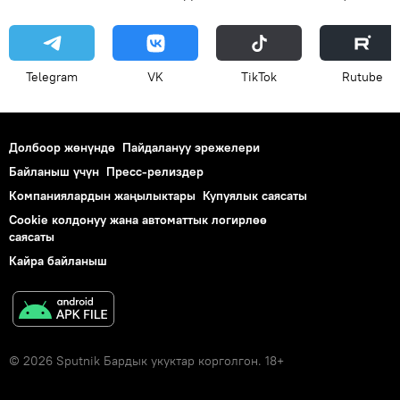
Telegram
VK
ТikТоk
Rutube
Долбоор жөнүндө
Пайдалануу эрежелери
Байланыш үчүн
Пресс-релиздер
Компаниялардын жаңылыктары
Купуялык саясаты
Cookie колдонуу жана автоматтык логирлөө
саясаты
Кайра байланыш
© 2026 Sputnik Бардык укуктар корголгон. 18+