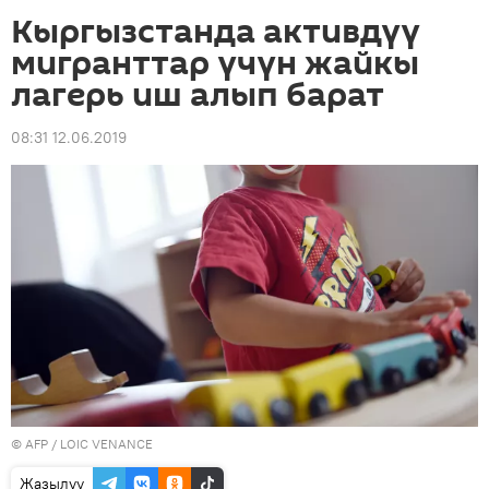
Кыргызстанда активдүү
мигранттар үчүн жайкы
лагерь иш алып барат
08:31 12.06.2019
©
AFP
/ LOIC VENANCE
Жазылуу