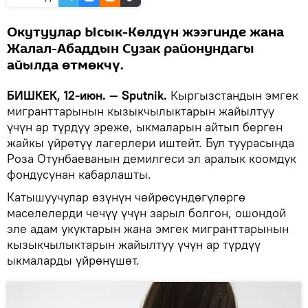
Окутуулар Ысык-Көлдүн жээгинде жана
Жалал-Абаддын Сузак районундагы
айылда өтмөкчү.
БИШКЕК, 12-июн. — Sputnik.
Кыргызстандын эмгек
мигранттарынын кызыкчылыктарын жайылтуу
үчүн ар түрдүү эреже, ыкмаларын айтып берген
жайкы үйрөтүү лагерлери иштейт. Бул туурасында
Роза Отунбаеванын демилгеси эл аралык коомдук
фондусунан кабарлашты.
Катышуучулар өзүнүн чөйрөсүндөгүлөргө
маселелерди чечүү үчүн зарыл болгон, ошондой
эле адам укуктарын жана эмгек мигранттарынын
кызыкчылыктарын жайылтуу үчүн ар түрдүү
ыкмаларды үйрөнүшөт.