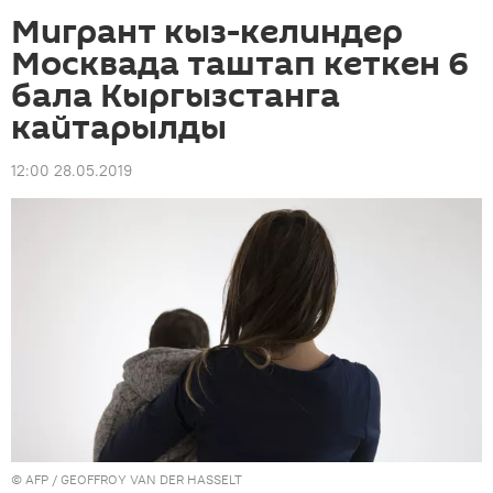
Мигрант кыз-келиндер
Москвада таштап кеткен 6
бала Кыргызстанга
кайтарылды
12:00 28.05.2019
©
AFP
/ GEOFFROY VAN DER HASSELT