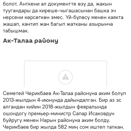
болот. Анткени ал документте өзү да, жакын
туугандары да киреше-чыгашасынан башка эч
нерсени көрсөткөн эмес. Үй-бүлөсү менен каякта
жашап, кантип жан багып жатканы азырынча
табышмак.
Ак-Талаа району
Семетей Черикбаев Ак-Талаа районуна аким болуп
2013-жылдын 4-июнунда дайындалган. Бир аз эс
алгандан кийин 2018-жылдын февралында
ошондогу премьер-министр Сапар Исаковдун
буйругу менен Нарын районуна аким болду.
Черикбаев бир жылда 582 миң сом иштеп тапкан.