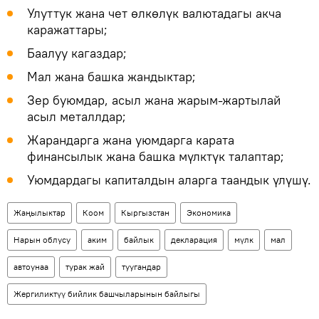
Улуттук жана чет өлкөлүк валютадагы акча
каражаттары;
Баалуу кагаздар;
Мал жана башка жандыктар;
Зер буюмдар, асыл жана жарым-жартылай
асыл металлдар;
Жарандарга жана уюмдарга карата
финансылык жана башка мүлктүк талаптар;
Уюмдардагы капиталдын аларга таандык үлүшү.
Жаңылыктар
Коом
Кыргызстан
Экономика
Нарын облусу
аким
байлык
декларация
мүлк
мал
автоунаа
турак жай
туугандар
Жергиликтүү бийлик башчыларынын байлыгы