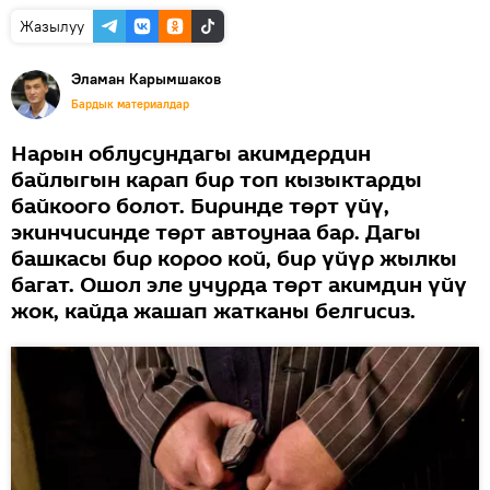
Жазылуу
Эламан Карымшаков
Бардык материалдар
Нарын облусундагы акимдердин
байлыгын карап бир топ кызыктарды
байкоого болот. Биринде төрт үйү,
экинчисинде төрт автоунаа бар. Дагы
башкасы бир короо кой, бир үйүр жылкы
багат. Ошол эле учурда төрт акимдин үйү
жок, кайда жашап жатканы белгисиз.