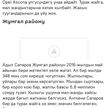
Opel Ascona үлгүсүндөгү унаа айдайт. Турак жайга,
мал жандыктарына ээлик кылбайт. Жакын
туугандарынын да үйү жок.
Жумгал району
Адыл Сапаров Жумгал районун 2016-жылдын май
айынан бери жетектеп келе жатат. Ал бир жылда
348 миң сом киреше чогулткан. Жылкылары,
уйлары бар экени көрсөтүлгөн. Мындан сырткары,
бир короо кою бар, жалпы баасы 6,8 миллион
сомду түзөт. Кызыгы ушунча мал-жанды кайсы
жерде багып жатканы белгисиз. Анткени Сапаров
бир да турак жайга ээ эмес экенин белгилеген.