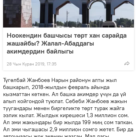
Ноокендин башчысы төрт хан сарайда
жашайбы? Жалал-Абаддагы
акимдердин байлыгы
28 Чын Куран 2019, 17:35
Түгөлбай Жанбоев Нарын районун алты жыл
башкарып, 2018-жылдын февраль айында
кызматтан кеткен. Ал башка акимдер үчүн да үй
алып койгондой туюлат. Себеби Жанбоев жакын
туугандары менен биргеликте төрт турак жайга
ээлик кылат. Жылдык кирешеси 1,3 миллион сом.
Ал эми жакындары бир жылда 199 миң сом тапкан.
Ал эми чыгашасы 2,9 миллион сомго жетет. Бир да
автоунаасы жок экенин жазган. Мал дагы