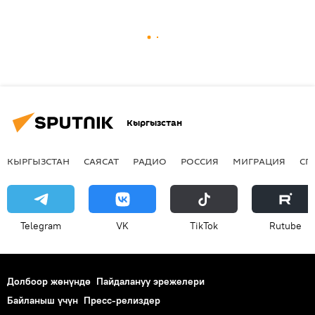
Кыргызстан
КЫРГЫЗСТАН
САЯСАТ
РАДИО
РОССИЯ
МИГРАЦИЯ
СП
Telegram
VK
ТikТоk
Rutube
Долбоор жөнүндө
Пайдалануу эрежелери
Байланыш үчүн
Пресс-релиздер