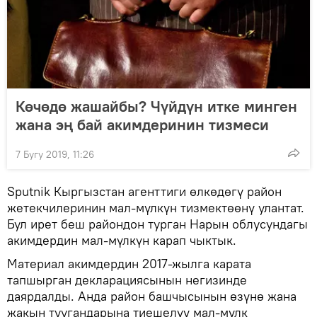
Көчөдө жашайбы? Чүйдүн итке минген
жана эң бай акимдеринин тизмеси
7 Бугу 2019, 11:26
Sputnik Кыргызстан агенттиги өлкөдөгү район
жетекчилеринин мал-мүлкүн тизмектөөнү улантат.
Бул ирет беш райондон турган Нарын облусундагы
акимдердин мал-мүлкүн карап чыктык.
Материал акимдердин 2017-жылга карата
тапшырган декларациясынын негизинде
даярдалды. Анда район башчысынын өзүнө жана
жакын туугандарына тиешелүү мал-мүлк