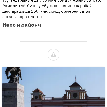
туугандарынын да 750 миң сомдук жылкысы бар.
Акимдин үй-бүлөсү үйү жок экенине карабай
декларацияда 250 миң сомдук эмерек сатып
алганы көрсөтүлгөн.
Нарын району