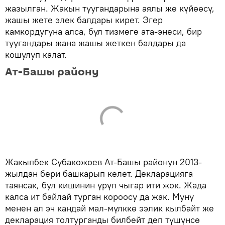
жазылган. Жакын туугандарына аялы же күйөөсү,
жашы жете элек балдары кирет. Эгер
камкордугуна алса, бул тизмеге ата-энеси, бир
туугандары жана жашы жеткен балдары да
кошулуп калат.
Ат-Башы району
Жакыпбек Субакожоев Ат-Башы районун 2013-
жылдан бери башкарып келет. Декларацияга
таянсак, бул кишинин үрүп чыгар ити жок. Жада
калса ит байлай турган короосу да жак. Муну
менен ал эч кандай мал-мүлккө ээлик кылбайт же
декларация толтурганды билбейт деп түшүнсө