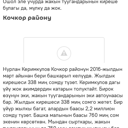
Ошол эле учурда жакын туугандарынын киреше
булагы да, мүлкү да жок.
Кочкор району
Нурлан Керимкулов Кочкор районун 2016-жылдын
март айынан бери башкарып келүүдө. Жылдык
кирешеси 338 миң сомду түзөт. Керимкулов дагы
үйү жок акимдердин катарын толуктайт. Бирок
өзүнүн эки, жакын туугандарынын эки автоунаасы
бар. Жылдык кирешеси 338 миң сомго жетет. Бир
үйүр жылкы багат, алардын баасы 2,2 миллион
сомду түзөт. Башка малынын баасы 760 миң сом
экенин көрсөткөн. Мындан сырткары, жакын