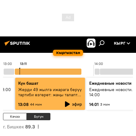
КЫРГ
Кыргызстан
13:00
13:11
14:00
Күн башат
Ежедневные новости
13:00
Жерди 49 жылга ижарага берүү
Ежедневные новости. 
тартиби өзгөрөт: жаңы талаптар
14:00
эмнени көздөйт?
эфир
13:08
14:01
44 мин
3 мин
Кечээ
Бүгүн
г. Бишкек
89.3