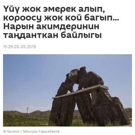
Үйү жок эмерек алып,
короосу жок кой багып...
Нарын акимдеринин
таңданткан байлыгы
15:29 20.05.2019
©
Sputnik / Табылды Кадырбеков