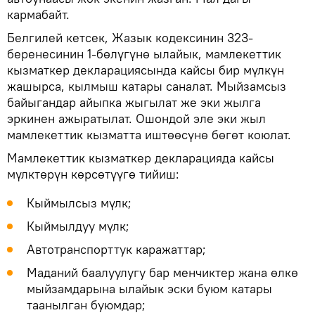
кармабайт.
Белгилей кетсек, Жазык кодексинин 323-
беренесинин 1-бөлүгүнө ылайык, мамлекеттик
кызматкер декларациясында кайсы бир мүлкүн
жашырса, кылмыш катары саналат. Мыйзамсыз
байыгандар айыпка жыгылат же эки жылга
эркинен ажыратылат. Ошондой эле эки жыл
мамлекеттик кызматта иштөөсүнө бөгөт коюлат.
Мамлекеттик кызматкер декларацияда кайсы
мүлктөрүн көрсөтүүгө тийиш:
Кыймылсыз мүлк;
Кыймылдуу мүлк;
Автотранспорттук каражаттар;
Маданий баалуулугу бар менчиктер жана өлкө
мыйзамдарына ылайык эски буюм катары
таанылган буюмдар;