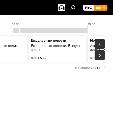
РУС
КЫРГ
18:00
19:00
Ежедневные новости
Меняющие м
йдын элдик
Ежедневные новости. Выпуск
Аскар Салымб
18:00
должен пост
совершенство
18:01
18:06
5 мин
54 мин
г. Бишкек
89.3