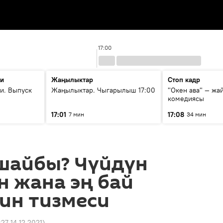
17:00
ти
Жаңылыктар
Стоп кадр
и. Выпуск
Жаңылыктар. Чыгарылыш 17:00
"Окен ава" — жа
комедиясы
17:01
17:08
7 мин
34 мин
шайбы? Чүйдүн
н жана эң бай
ин тизмеси
:27 14.12.2021
)