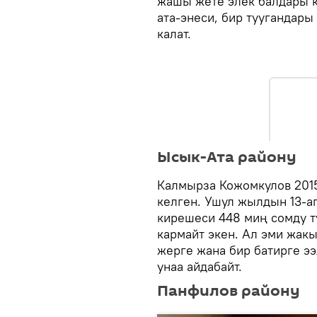
жашы жете элек балдары ки
ата-энеси, бир туугандар
калат.
Ысык-Ата району
Калмырза Кожомкулов 201
келген. Ушул жылдын 13-
кирешеси 448 миң сомду тү
кармайт экен. Ал эми жак
жерге жана бир батирге э
унаа айдабайт.
Панфилов району