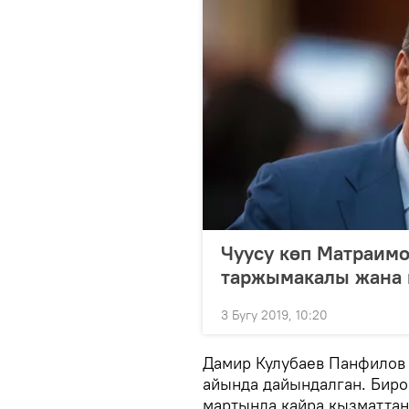
Чуусу көп Матраимо
таржымакалы жана 
3 Бугу 2019, 10:20
Дамир Кулубаев Панфилов
айында дайындалган. Биро
мартында кайра кызматтан