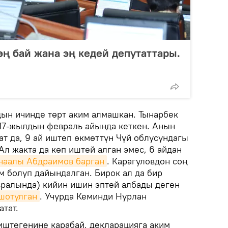
ң бай жана эң кедей депутаттары.
ын ичинде төрт аким алмашкан. Тынарбек
17-жылдын февраль айында кеткен. Анын
ат да, 9 ай иштеп өкмөттүн Чүй облусундагы
Ал жакта да көп иштей алган эмес, 6 айдан
наалы Абдраимов барган
. Карагуловдон соң
 болуп дайындалган. Бирок ал да бир
ралында) кийин ишин эптей албады деген
шотулган
. Учурда Кеминди Нурлан
тат.
иштегенине карабай, декларацияга аким