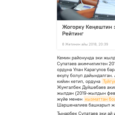
Жогорку Кеңештин э
Рейтинг
8 Жетинин айы 2018, 20:39
Кемин районунда эки жылд
Супатаев акимчиликтен 20
ордуна Улан Карагулов бар
өкүлү болуп дайындалган. 
кийин кетип, ордуна
Туйгу
Жумгалбек Дүйшөбаев аким
жылдан (2019-жылдын фев
жүйө менен
кызматтан бо
Шаршеналиев башкарып жа
Тынарбек Супатаев эки ай 