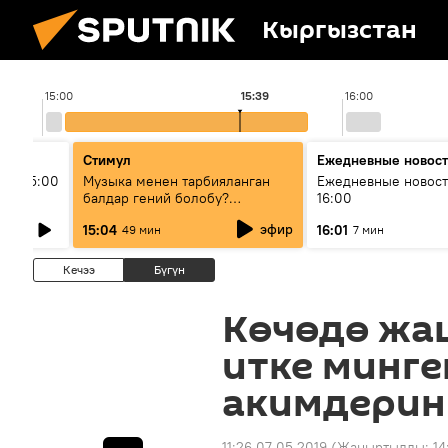
Кыргызстан
15:00
15:39
16:00
Стимул
Ежедневные новос
ыш 15:00
Музыка менен тарбияланган
Ежедневные новост
балдар гений болобу?
16:00
Кыргыздын жашоосунда
эфир
15:04
16:01
49 мин
7 мин
музыканын орду
Кечээ
Бүгүн
Көчөдө жа
итке минге
акимдерин
11:26 07.05.2019
(Жаңыртылды:
14