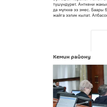
түшүндүрөт. Анткени жакы
да мүлккө ээ эмес. Баары 
жайга ээлик кылат. Апбасо
Кемин району