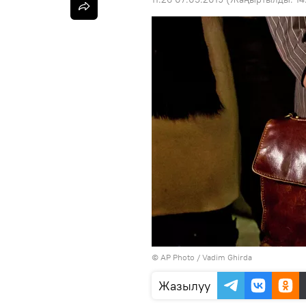
©
AP Photo
/ Vadim Ghirda
Жазылуу