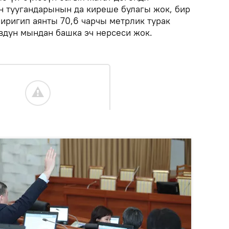
н туугандарынын да киреше булагы жок, бир
биригип аянты 70,6 чарчы метрлик турак
вдун мындан башка эч нерсеси жок.