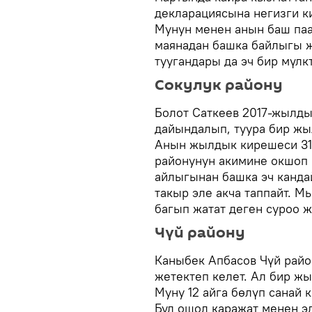
декларациясына негизги к
Мунун менен анын баш паа
маянадан башка байлыгы ж
туугандары да эч бир мүлк
Сокулук району
Болот Саткеев 2017-жылды
дайындалып, туура бир жы
Анын жылдык кирешеси 315
районунун акимине окшоп 
айлыгынан башка эч канда
такыр эле акча таппайт. М
багып жатат деген суроо ж
Чүй району
Каныбек Апбасов Чүй рай
жетектеп келет. Ал бир ж
Муну 12 айга бөлүп санай 
Бул ошол каражат менен э