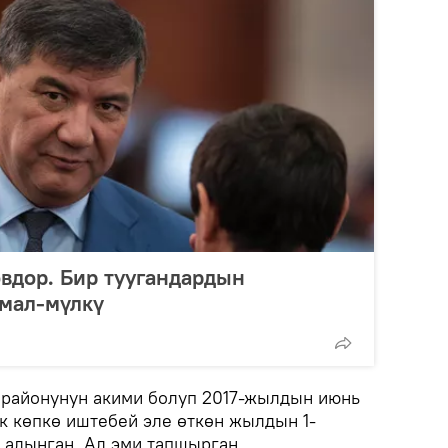
вдор. Бир туугандардын
мал-мүлкү
 районунун акими болуп 2017-жылдын июнь
к көпкө иштебей эле өткөн жылдын 1-
 алынган. Ал эми тапшырган