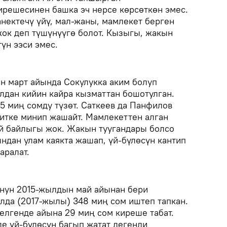
ирешесинен башка эч нерсе көрсөткөн эмес.
нектечү үйү, мал-жаны, мамлекет берген
ок деп түшүнүүгө болот. Кызыгы, жакын
түн ээси эмес.
н март айында Сокулукка аким болуп
лдан кийин кайра кызматтан бошотулган.
 миң сомду түзөт. Саткеев да Панфилов
итке минип жашайт. Мамлекеттен алган
й байлыгы жок. Жакын туугандары болсо
ындан улам каякта жашап, үй-бүлөсүн кантип
аралат.
онун 2015-жылдын май айынан бери
ылда (2017-жылы) 348 миң сом иштеп тапкан.
келгенде айына 29 миң сом киреше табат.
ле үй-бүлөсүн багып жатат дегенди