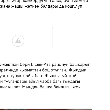
рет. Эгер камкордугуна алса, бул тизмеге
ы жана жашы жеткен балдары да кошулуп
5-жылдан бери Ысык-Ата районун башкарып
апрелинде кызматтан бошотулган. Жылдык
зөт, турак жайы бар. Жылкы, уй, кой
ын туугандары айыл чарба багытындагы
элик кылат. Мындан башка байлыгы жок,