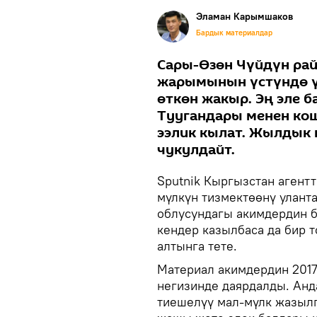
Эламан Карымшаков
Бардык материалдар
Сары-Өзөн Чүйдүн ра
жарымынын үстүндө ү
өткөн жакыр. Эң эле 
Туугандары менен кош
ээлик кылат. Жылдык 
чукулдайт.
Sputnik Кыргызстан агент
мүлкүн тизмектөөнү уланта
облусундагы акимдердин б
кендер казылбаса да бир 
алтынга тете.
Материал акимдердин 201
негизинде даярдалды. Анд
тиешелүү мал-мүлк жазылг