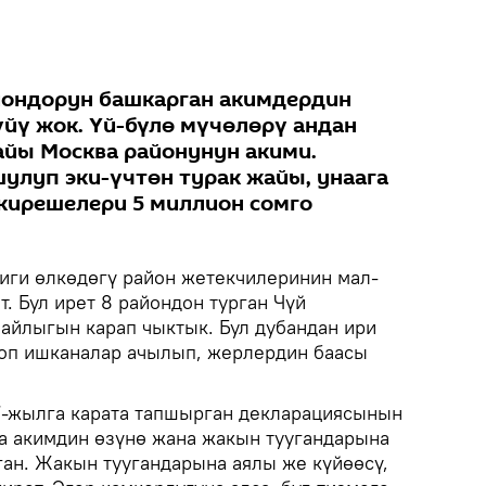
йондорун башкарган акимдердин
йү жок. Үй-бүлө мүчөлөрү андан
байы Москва районунун акими.
улуп эки-үчтөн турак жайы, унаага
кирешелери 5 миллион сомго
тиги өлкөдөгү район жетекчилеринин мал-
т. Бул ирет 8 райондон турган Чүй
айлыгын карап чыктык. Бул дубандан ири
топ ишканалар ачылып, жерлердин баасы
7-жылга карата тапшырган декларациясынын
а акимдин өзүнө жана жакын туугандарына
ан. Жакын туугандарына аялы же күйөөсү,