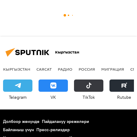
Кыргызстан
КЫРГЫЗСТАН
САЯСАТ
РАДИО
РОССИЯ
МИГРАЦИЯ
СП
Telegram
VK
ТikТоk
Rutube
Долбоор жөнүндө
Пайдалануу эрежелери
Байланыш үчүн
Пресс-релиздер