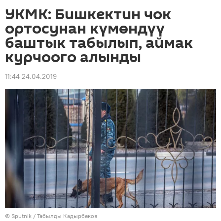
УКМК: Бишкектин чок
ортосунан күмөндүү
баштык табылып, аймак
курчоого алынды
11:44 24.04.2019
©
Sputnik / Табылды Кадырбеков