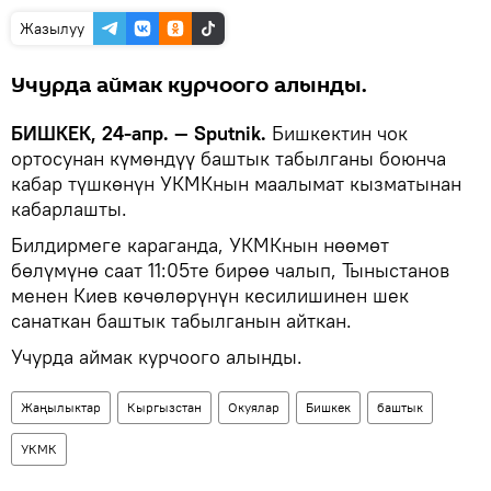
Жазылуу
Учурда аймак курчоого алынды.
БИШКЕК, 24-апр. — Sputnik.
Бишкектин чок
ортосунан күмөндүү баштык табылганы боюнча
кабар түшкөнүн УКМКнын маалымат кызматынан
кабарлашты.
Билдирмеге караганда, УКМКнын нөөмөт
бөлүмүнө саат 11:05те бирөө чалып, Тыныстанов
менен Киев көчөлөрүнүн кесилишинен шек
санаткан баштык табылганын айткан.
Учурда аймак курчоого алынды.
Жаңылыктар
Кыргызстан
Окуялар
Бишкек
баштык
УКМК