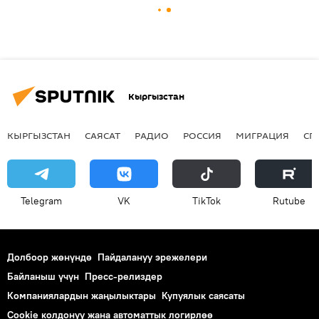
Кыргызстан
КЫРГЫЗСТАН
САЯСАТ
РАДИО
РОССИЯ
МИГРАЦИЯ
СП
Telegram
VK
ТikТоk
Rutube
Долбоор жөнүндө
Пайдалануу эрежелери
Байланыш үчүн
Пресс-релиздер
Компаниялардын жаңылыктары
Купуялык саясаты
Cookie колдонуу жана автоматтык логирлөө