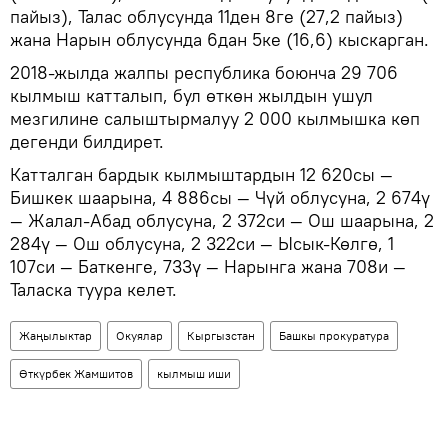
пайыз), Талас облусунда 11ден 8ге (27,2 пайыз)
жана Нарын облусунда 6дан 5ке (16,6) кыскарган.
2018-жылда жалпы республика боюнча 29 706
кылмыш катталып, бул өткөн жылдын ушул
мезгилине салыштырмалуу 2 000 кылмышка көп
дегенди билдирет.
Катталган бардык кылмыштардын 12 620сы —
Бишкек шаарына, 4 886сы — Чүй облусуна, 2 674ү
— Жалал-Абад облусуна, 2 372си — Ош шаарына, 2
284ү — Ош облусуна, 2 322си — Ысык-Көлгө, 1
107си — Баткенге, 733ү — Нарынга жана 708и —
Таласка туура келет.
Жаңылыктар
Окуялар
Кыргызстан
Башкы прокуратура
Өткүрбек Жамшитов
кылмыш иши