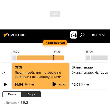
КЫРГ
Кыргызстан
14:00
14:33
15:00
ОГО!
Жаңылыктар
уск
Люди и события, которые не
Жаңылыктар. Чыгарыл
оставили нас равнодушными
эфир
14:04
15:01
38 мин
3 мин
Кечээ
Бүгүн
г. Бишкек
89.3