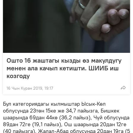
Ошто 16 жаштагы кызды өз макулдугу
менен ала качып кетишти. ШИИБ иш
козгоду
16 Чын Куран 2019, 19:17
Бул категориядагы кылмыштар Ысык-Көл
облусунда 23төн 15ке же 34,7 пайызга, Бишкек
шаарында 69дан 44кө (36,2 пайыз), Чүй облусунда
89дан 72ге (19,1 пайыз), Ош шаарында 20дан 12ге
(40 пайызга), Жалал-Абад облусунда 20дан 19га (5