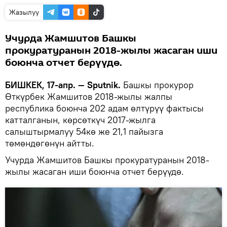
Жазылуу
Учурда Жамшитов Башкы
прокуратуранын 2018-жылы жасаган иши
боюнча отчет берүүдө.
БИШКЕК, 17-апр. — Sputnik.
Башкы прокурор
Өткүрбек Жамшитов 2018-жылы жалпы
республика боюнча 202 адам өлтүрүү фактысы
катталганын, көрсөткүч 2017-жылга
салыштырмалуу 54кө же 21,1 пайызга
төмөндөгөнүн айтты.
Учурда Жамшитов Башкы прокуратуранын 2018-
жылы жасаган иши боюнча отчет берүүдө.