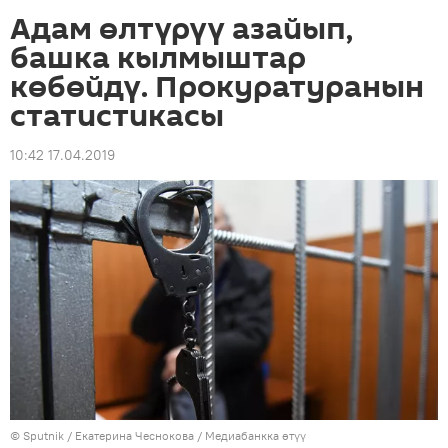
Адам өлтүрүү азайып,
башка кылмыштар
көбөйдү. Прокуратуранын
статистикасы
10:42 17.04.2019
©
Sputnik
/ Екатерина Чеснокова
/
Медиабанкка өтүү