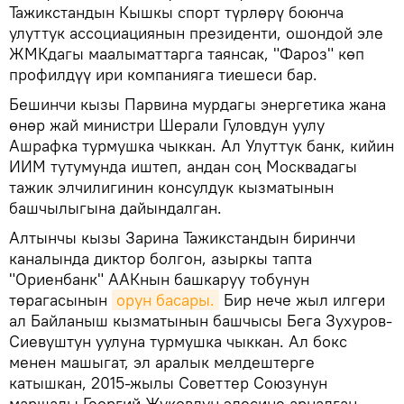
Тажикстандын Кышкы спорт түрлөрү боюнча
улуттук ассоциациянын президенти, ошондой эле
ЖМКдагы маалыматтарга таянсак, "Фароз" көп
профилдүү ири компанияга тиешеси бар.
Бешинчи кызы Парвина мурдагы энергетика жана
өнөр жай министри Шерали Гуловдун уулу
Ашрафка турмушка чыккан. Ал Улуттук банк, кийин
ИИМ тутумунда иштеп, андан соң Москвадагы
тажик элчилигинин консулдук кызматынын
башчылыгына дайындалган.
Алтынчы кызы Зарина Тажикстандын биринчи
каналында диктор болгон, азыркы тапта
"Ориенбанк" ААКнын башкаруу тобунун
төрагасынын
орун басары.
Бир нече жыл илгери
ал Байланыш кызматынын башчысы Бега Зухуров-
Сиевуштун уулуна турмушка чыккан. Ал бокс
менен машыгат, эл аралык мелдештерге
катышкан, 2015-жылы Советтер Союзунун
маршалы Георгий Жуковдун элесине арналган