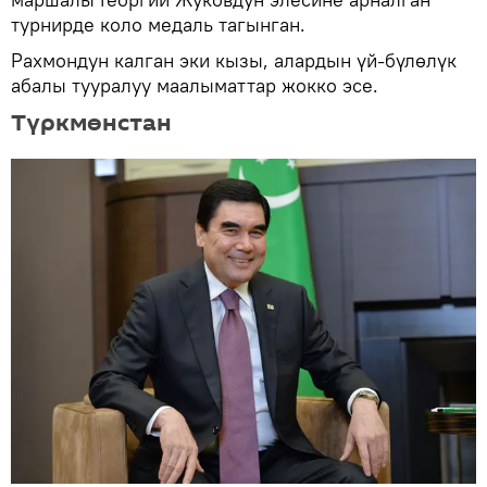
турнирде коло медаль тагынган.
Рахмондун калган эки кызы, алардын үй-бүлөлүк
абалы тууралуу маалыматтар жокко эсе.
Түркмөнстан