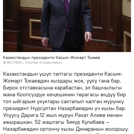
Казакстандын президенти Касым-Жомарт Токаев
©
REUTERS
/ Mukhtar Kholdorbekov
Казакстандын ушул таптагы президенти Касым-
Жомарт Токаевдин кыздары жок, уулу гана бар.
Бирок отставкасына карабастан, эл башчылыгы
жана Коопсуздук кеңешинин төрагасы өңдүү бир
топ ыйгарым укуктары сакталып калган мурунку
президент Нурсултан Назарбаевдин үч кызы бар.
Улуусу Дарига 12 жыл мурун Рахат Алиев менен
ажырашкан. 52 жаштагы Тимур Кулибаев —
Назарбаевдин ортончу кызы Динаранын жолдошу.