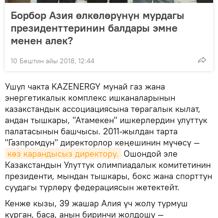
Борбор Азия өлкөлөрүнүн мурдагы
президенттеринин балдары эмне
менен алек?
10 Бештин айы 2018, 12:44
Ушул чакта KAZENERGY мунай газ жана
энергетикалык комплекс ишканаларынын
казакстандык ассоциациясына төрагалык кылат,
андан тышкары, "Атамекен" ишкерлердин улуттук
палатасынын башчысы. 2011-жылдан тарта
"Газпромдун" директорлор кеңешинин мүчөсү —
көз карандысыз директору.
Ошондой эле
Казакстандын Улуттук олимпиадалык комитетинин
президенти, мындан тышкары, бокс жана спорттун
суудагы түрлөрү федерациясын жетектейт.
Кенже кызы, 39 жашар Алия үч жолу турмуш
курган, баса, анын биринчи жолдошу —