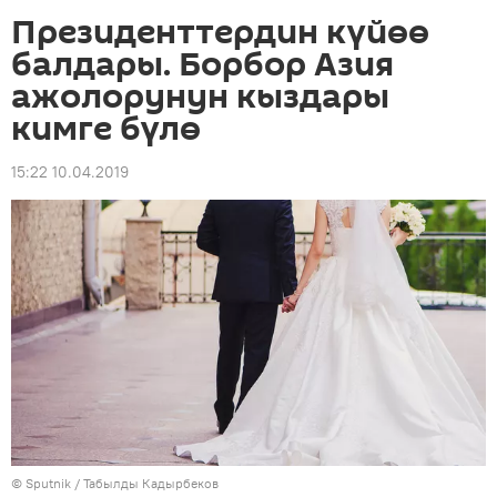
Президенттердин күйөө
балдары. Борбор Азия
ажолорунун кыздары
кимге бүлө
15:22 10.04.2019
©
Sputnik / Табылды Кадырбеков