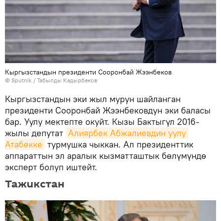
Кыргызстандын президенти Сооронбай Жээнбеков
©
Sputnik / Табылды Кадырбеков
Кыргызстандын эки жыл мурун шайланган
президенти Сооронбай Жээнбековдун эки баласы
бар. Уулу мектепте окуйт. Кызы Бактыгүл 2016-
жылы депутат
Алиярбек Абжалиевдин уулу 
Атабекке
турмушка чыккан. Ал президенттик
аппараттын эл аралык кызматташтык бөлүмүндө
эксперт болуп иштейт.
Тажикстан