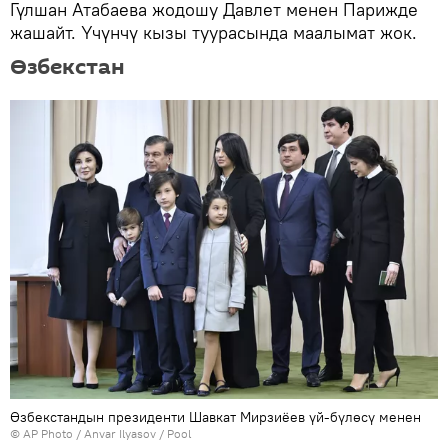
Гүлшан Атабаева жодошу Давлет менен Парижде
жашайт. Үчүнчү кызы туурасында маалымат жок.
Өзбекстан
Өзбекстандын президенти Шавкат Мирзиёев үй-бүлөсү менен
©
AP Photo
/ Anvar Ilyasov / Pool