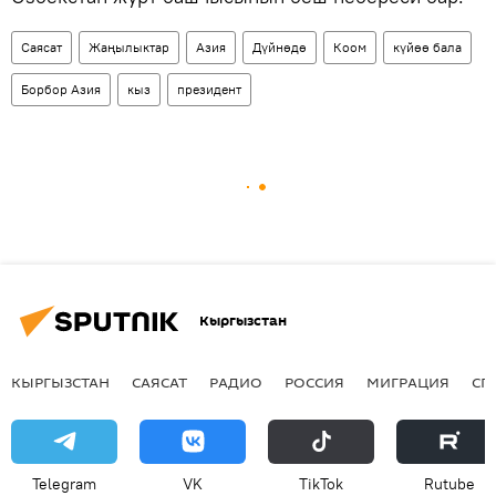
Саясат
Жаңылыктар
Азия
Дүйнөдө
Коом
күйөө бала
Борбор Азия
кыз
президент
Кыргызстан
КЫРГЫЗСТАН
САЯСАТ
РАДИО
РОССИЯ
МИГРАЦИЯ
СП
Telegram
VK
ТikТоk
Rutube