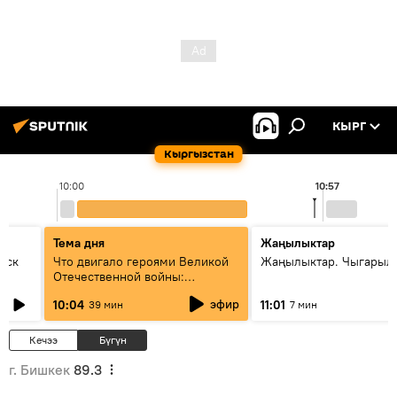
КЫРГ
Кыргызстан
10:00
10:57
Тема дня
Жаңылыктар
уск
Что двигало героями Великой
Жаңылыктар. Чыгарылы
Отечественной войны:
вспоминая Чолпонбая
эфир
10:04
11:01
39 мин
7 мин
Тулебердиева
Кечээ
Бүгүн
г. Бишкек
89.3