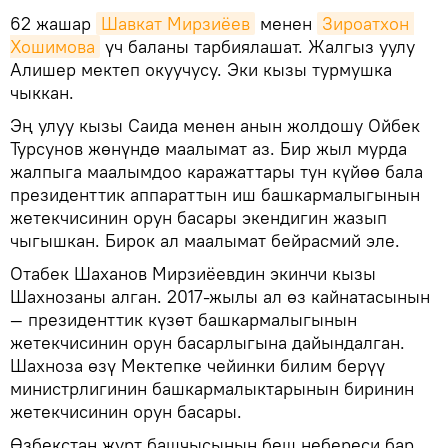
62 жашар
Шавкат Мирзиёев
менен
Зироатхон 
Хошимова
үч баланы тарбиялашат. Жалгыз уулу
Алишер мектеп окуучусу. Эки кызы турмушка
чыккан.
Эң улуу кызы Саида менен анын жолдошу Ойбек
Турсунов жөнүндө маалымат аз. Бир жыл мурда
жалпыга маалымдоо каражаттары тун күйөө бала
президенттик аппараттын иш башкармалыгынын
жетекчисинин орун басары экендигин жазып
чыгышкан. Бирок ал маалымат бейрасмий эле.
Отабек Шаханов Мирзиёевдин экинчи кызы
Шахнозаны алган. 2017-жылы ал өз кайнатасынын
— президенттик күзөт башкармалыгынын
жетекчисинин орун басарлыгына дайындалган.
Шахноза өзү Мектепке чейинки билим берүү
министрлигинин башкармалыктарынын биринин
жетекчисинин орун басары.
Өзбекстан журт башчысынын беш небереси бар.