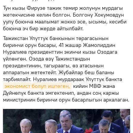
Тун кызы Фирузе тажик темир жолунун мурдагы
жетекчисине келин болгон. Болгону Хокумовдун
уулу боюнча маалымат жокко эсе, ысымы, кесиби
боюнча эч бир жерде айтылбайт.
Тажикстан Улуттук банкынын төрагасынын
биринчи орун басары, 41 жашар Жамолиддин
Нуралиев президенттин экинчи кызы Озодага
үйлөнгөн. Озода өзү Тажикстандын
президентинин, тагыраагы, өз атасынын
аппаратын жетектейт. Жубайлар беш баланы
тарбиялайт. Нуралиев мурдараак Улуттук банкта
экономист болуп иштеген,
кийин МВФ жана
Дүйнөлүк банкта эмгектенип, андан соң каржы
министринин биринчи орун басарлыгын аркалаган.