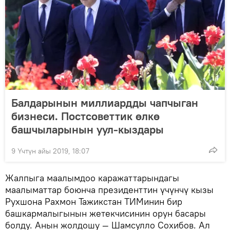
Балдарынын миллиардды чапчыган
бизнеси. Постсоветтик өлкө
башчыларынын уул-кыздары
9 Үчтүн айы 2019, 18:07
Жалпыга маалымдоо каражаттарындагы
маалыматтар боюнча президенттин үчүнчү кызы
Рухшона Рахмон Тажикстан ТИМинин бир
башкармалыгынын жетекчисинин орун басары
болду. Анын жолдошу — Шамсулло Сохибов. Ал