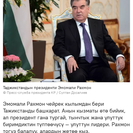
Таджикстандын президенти Эмомали Рахмон
©
Пресс-служба президента КР / Султан Досалиев
Эмомали Рахмон чейрек кылымдан бери
Тажикстанды башкарат. Анын кызматы өтө бийик,
ал президент гана тургай, тынчтык жана улуттук
биримдиктин түптөөчүсү — улуттун лидери. Рахмон
тогуз балалуу, алардын жетөө кыз.