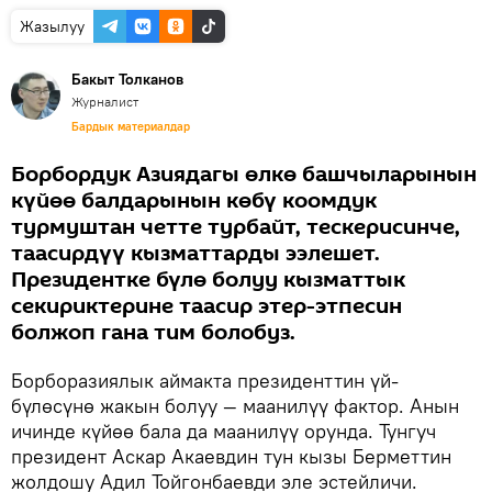
Жазылуу
Бакыт Толканов
Журналист
Бардык материалдар
Борбордук Азиядагы өлкө башчыларынын
күйөө балдарынын көбү коомдук
турмуштан четте турбайт, тескерисинче,
таасирдүү кызматтарды ээлешет.
Президентке бүлө болуу кызматтык
секириктерине таасир этер-этпесин
болжоп гана тим болобуз.
Борборазиялык аймакта президенттин үй-
бүлөсүнө жакын болуу — маанилүү фактор. Анын
ичинде күйөө бала да маанилүү орунда. Тунгуч
президент Аскар Акаевдин тун кызы Берметтин
жолдошу Адил Тойгонбаевди эле эстейличи.