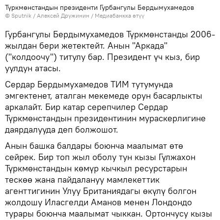
Түркмөнстандын президенти Гурбангулы Бердымухамедов
©
Sputnik
/ Алексей Дружинин
/
Медиабанкка өтүү
Гурбангулы Бердымухамедов Түркмөнстанды 2006-
жылдан бери жетектейт. Анын "Аркада"
("колдоочу") титулу бар. Президент үч кыз, бир
уулдун атасы.
Сердар Бердымухамедов ТИМ тутумунда
эмгектенет, аталган мекемеде орун басарлыкты
аркалайт. Бир катар серепчилер Сердар
Түркмөнстандын президентинин мураскерлигине
даярдалууда деп болжошот.
Анын башка балдары боюнча маалымат өтө
сейрек. Бир топ жыл оболу тун кызы Гүлжахон
Түркмөнстандын көмүр кычкыл ресурстарын
тескөө жана пайдалануу мамлекеттик
агенттигинин Улуу Британиядагы өкүлү болгон
жолдошу Иласгелди Аманов менен Лондондо
турары боюнча маалымат чыккан. Ортончусу кызы