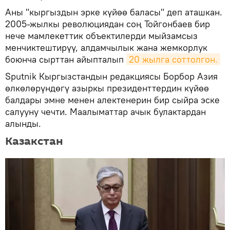
Аны "кыргыздын эрке күйөө баласы" деп аташкан.
2005-жылкы революциядан соң Тойгонбаев бир
нече мамлекеттик объектилерди мыйзамсыз
менчиктештирүү, алдамчылык жана жемкорлук
боюнча сырттан айыпталып
20 жылга соттолгон.
Sputnik Кыргызстандын редакциясы Борбор Азия
өлкөлөрүндөгү азыркы президенттердин күйөө
балдары эмне менен алектенерин бир сыйра эске
салууну чечти. Маалыматтар ачык булактардан
алынды.
Казакстан