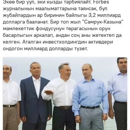
Экөө бир уул, эки кызды тарбиялайт. Forbes
журналынын маалыматтарына таянсак, бул
жубайлардын ар биринин байлыгы 3,2 миллиард
долларга бааланат. Бир топ жыл "Самрук-Казына"
мамлекеттик фондусунун төрагасынын орун
басарлыгын аркалап, андан соң аны жетектеп да
келген. Аталган инвестхолдингдин активдери
ондогон миллиард долларды түзөт.