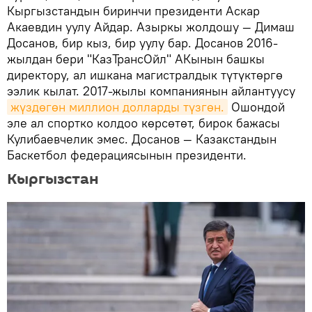
Кыргызстандын биринчи президенти Аскар
Акаевдин уулу Айдар. Азыркы жолдошу — Димаш
Досанов, бир кыз, бир уулу бар. Досанов 2016-
жылдан бери "КазТрансОйл" АКынын башкы
директору, ал ишкана магистралдык түтүктөргө
ээлик кылат. 2017-жылы компаниянын айлантуусу
жүздөгөн миллион долларды түзгөн.
Ошондой
эле ал спортко колдоо көрсөтөт, бирок бажасы
Кулибаевчелик эмес. Досанов — Казакстандын
Баскетбол федерациясынын президенти.
Кыргызстан