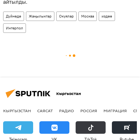
айтылды.
Дүйнөдө
Жаңылыктар
Окуялар
Москва
издөө
Интерпол
Кыргызстан
КЫРГЫЗСТАН
САЯСАТ
РАДИО
РОССИЯ
МИГРАЦИЯ
СП
Telegram
VK
ТikТоk
Rutube