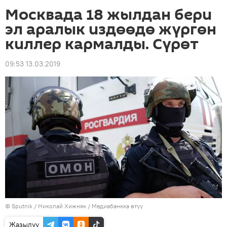
Москвада 18 жылдан бери
эл аралык издөөдө жүргөн
киллер кармалды. Сүрөт
09:53 13.03.2019
©
Sputnik
/ Николай Хижняк
/
Медиабанкка өтүү
Жазылуу