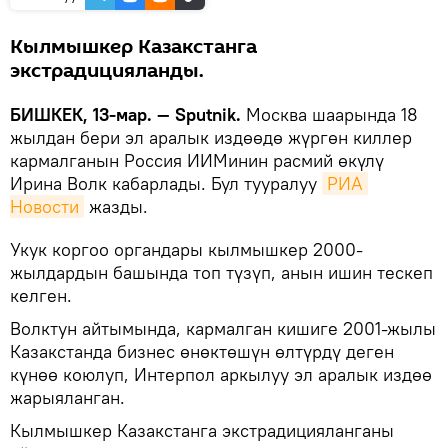
Кылмышкер Казакстанга
экстрадицияланды.
БИШКЕК, 13-мар. — Sputnik.
Москва шаарында 18
жылдан бери эл аралык издөөдө жүргөн киллер
кармалганын Россия ИИМинин расмий өкүлү
Ирина Волк кабарлады. Бул тууралуу
РИА 
Новости
жазды.
Укук коргоо органдары кылмышкер 2000-
жылдардын башында топ түзүп, анын ишин тескеп
келген.
Волктун айтымында, кармалган кишиге 2001-жылы
Казакстанда бизнес өнөктөшүн өлтүрдү деген
күнөө коюлуп, Интерпол аркылуу эл аралык издөө
жарыяланган.
Кылмышкер Казакстанга экстрадицияланганы