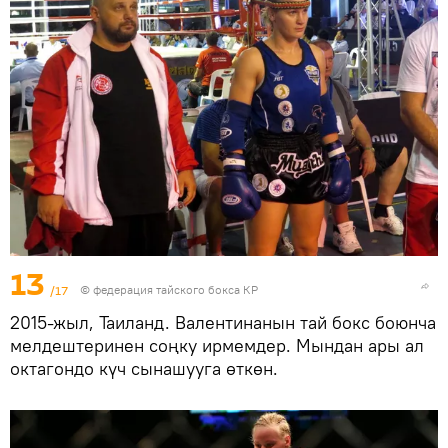
13
/17
© федерация тайского бокса КР
2015-жыл, Таиланд. Валентинанын тай бокс боюнча
мелдештеринен соңку ирмемдер. Мындан ары ал
октагондо күч сынашууга өткөн.