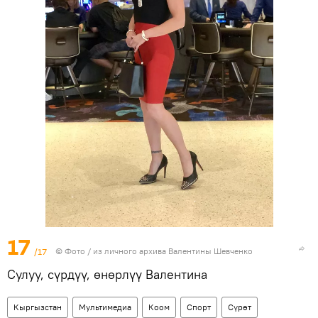
17
/17
© Фото / из личного архива Валентины Шевченко
Сулуу, сүрдүү, өнөрлүү Валентина
Кыргызстан
Мультимедиа
Коом
Спорт
Сүрөт