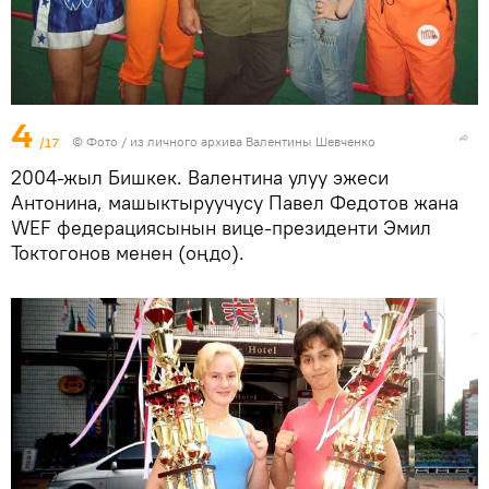
4
/17
© Фото / из личного архива Валентины Шевченко
2004-жыл Бишкек. Валентина улуу эжеси
Антонина, машыктыруучусу Павел Федотов жана
WEF федерациясынын вице-президенти Эмил
Токтогонов менен (оңдо).