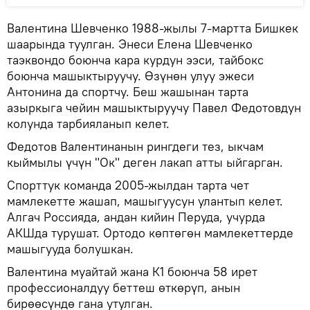
Валентина Шевченко 1988-жылы 7-мартта Бишкек
шаарында туулган. Энеси Елена Шевченко
таэквондо боюнча кара курдун ээси, тайбокс
боюнча машыктыруучу. Өзүнөн улуу эжеси
Антонина да спортчу. Беш жашынан тарта
азыркыга чейин машыктыруучу Павел Федотовдун
колунда тарбияланып келет.
Федотов Валентинанын рингдеги тез, ыкчам
кыймылы үчүн "Ок" деген лакап атты ыйгарган.
Спорттук команда 2005-жылдан тарта чет
мамлекетте жашап, машыгуусун улантып келет.
Алгач Россияда, андан кийин Перуда, учурда
АКШда турушат. Ортодо көптөгөн мамлекеттерде
машыгууда болушкан.
Валентина муайтай жана К1 боюнча 58 ирет
профессионалдуу беттеш өткөрүп, анын
бирөөсүндө гана утулган.