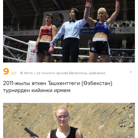
9
/17
© Фото / из личного архива Валентины Шевченко
2011-жылы өткөн Ташкенттеги (Өзбекстан)
турнирден кийинки ирмем