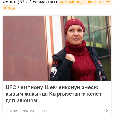
жеңил (57 кг) салмактагы
чемпиондук наамына ээ 
болду.
UFC чемпиону Шевченконун энеси:
кызым жакында Кыргызстанга келет
деп ишенем
9 Бештин айы 2018, 16:17