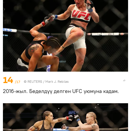
14
/17
©
REUTERS
/ Mark J. Rebilas
2016-жыл. Беделдүү делген UFC уюмуна кадам.