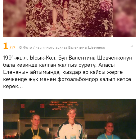
1
/17
© Фото / из личного архива Валентины Шевченко
1991-жыл, Ысык-Көл. Бул Валентина Шевченконун
бала кезинде калган жалгыз сүрөтү. Апасы
Еленанын айтымында, кыздар ар кайсы жерге
көчкөндө жүк менен фотоальбомдор калып кетсе
керек…