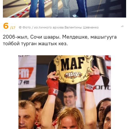
6
/17
© Фото / из личного архива Валентины Шевченко
2006-жыл, Сочи шаары. Мелдешке, машыгууга
тойбой турган жаштык кез.