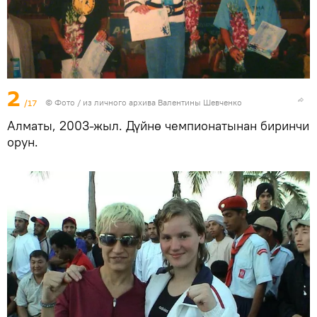
2
/17
© Фото / из личного архива Валентины Шевченко
Алматы, 2003-жыл. Дүйнө чемпионатынан биринчи
орун.