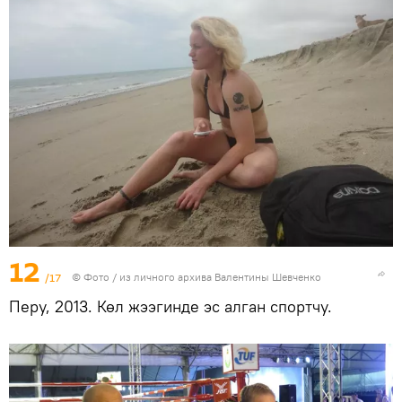
12
/17
© Фото / из личного архива Валентины Шевченко
Перу, 2013. Көл жээгинде эс алган спортчу.