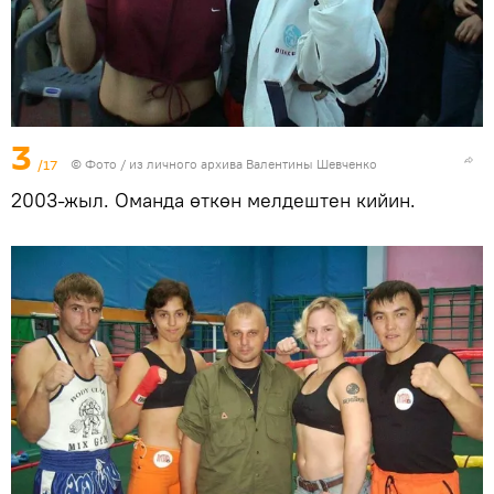
3
/17
© Фото / из личного архива Валентины Шевченко
2003-жыл. Оманда өткөн мелдештен кийин.