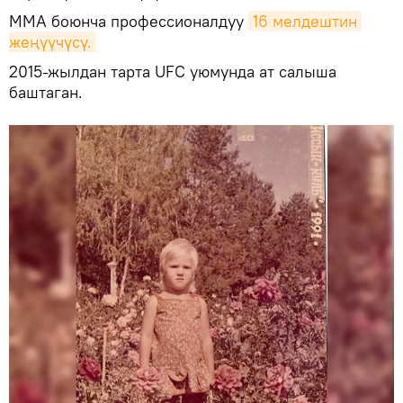
ММА боюнча профессионалдуу
16 мелдештин 
жеңүүчүсү.
2015-жылдан тарта UFC уюмунда ат салыша
баштаган.