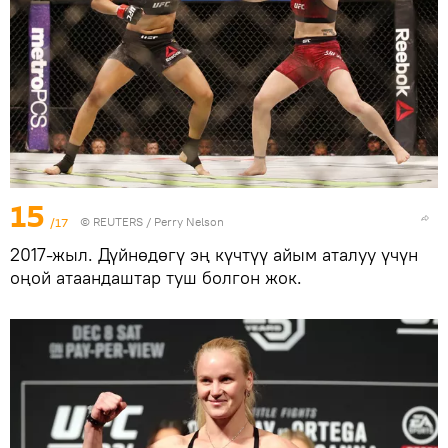
15
/17
©
REUTERS
/ Perry Nelson
2017-жыл. Дүйнөдөгү эң күчтүү айым аталуу үчүн
оңой атаандаштар туш болгон жок.