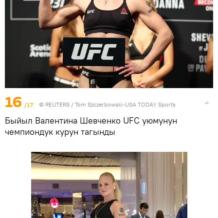
16
/17
©
REUTERS
/ Tom Szczerbowski-USA TODAY Sports
Быйыл Валентина Шевченко UFC уюмунун
чемпиондук курун тагынды