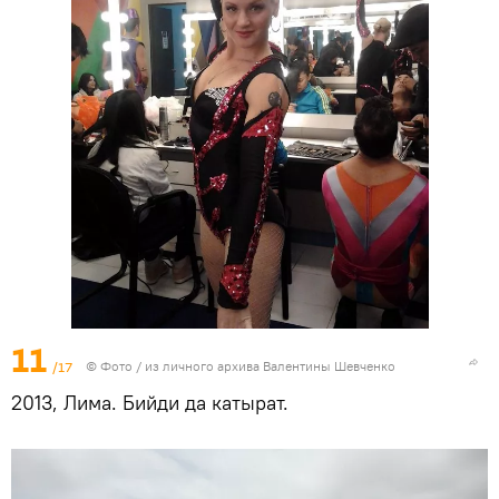
11
/17
© Фото / из личного архива Валентины Шевченко
2013, Лима. Бийди да катырат.