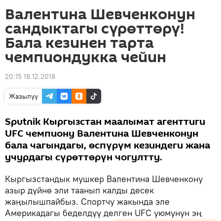
Валентина Шевченконун
сандыктагы сүрөттөрү!
Бала кезинен тарта
чемпиондукка чейин
20:15 18.12.2018
Жазылуу
Sputnik Кыргызстан маалымат агенттиги
UFC чемпиону Валентина Шевченконун
бала чагындагы, өспүрүм кезиндеги жана
учурдагы сүрөттөрүн чогултту.
Кыргызстандык мушкер Валентина Шевченкону
азыр дүйнө эли таанып калды десек
жаңылышпайбыз. Спортчу жакында эле
Америкадагы беделдүү делген UFC уюмунун эң