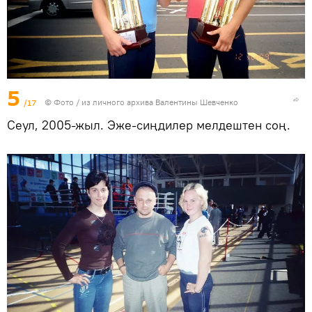
5
/17
© Фото / из личного архива Валентины Шевченко
Сеул, 2005-жыл. Эже-сиңдилер мелдештен соң.