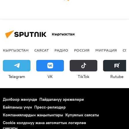
Кыргызстан
КЫРГЫЗСТАН
САЯСАТ
РАДИО
РОССИЯ
МИГРАЦИЯ
СП
Telegram
VK
ТikТоk
Rutube
Долбоор жөнүндө
Пайдалануу эрежелери
Байланыш үчүн
Пресс-релиздер
Компаниялардын жаңылыктары
Купуялык саясаты
Cookie колдонуу жана автоматтык логирлөө
саясаты