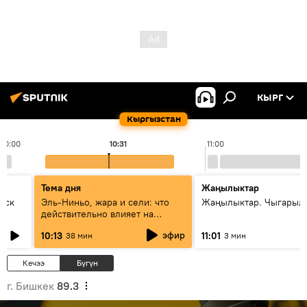
КЫРГ
Кыргызстан
10:00
10:31
11:00
Тема дня
Жаңылыктар
уск
Эль-Ниньо, жара и сели: что
Жаңылыктар. Чыгарылы
действительно влияет на
погоду в Кыргызстане
эфир
10:13
11:01
38 мин
3 мин
Кечээ
Бүгүн
г. Бишкек
89.3