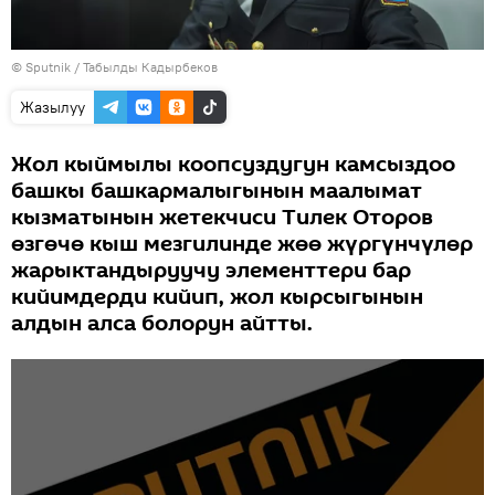
©
Sputnik / Табылды Кадырбеков
Жазылуу
Жол кыймылы коопсуздугун камсыздоо
башкы башкармалыгынын маалымат
кызматынын жетекчиси Тилек Оторов
өзгөчө кыш мезгилинде жөө жүргүнчүлөр
жарыктандыруучу элементтери бар
кийимдерди кийип, жол кырсыгынын
алдын алса болорун айтты.