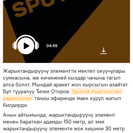
04:49
Жарыктандыруучу элементти мектеп окуучулары
сумкасына, же кичинекей кыздар чачына тагып
алса болот. Мындай аракет жол кырсыгын азайтат.
Бул тууралуу Тилек Оторов
Sputnik Кыргызстан 
радиосунун
таңкы эфиринде маек куруп жатып
билдирди.
Анын айтымында, жарыктандыруучу элемент
менен бараткан адамды 150 метр, ал эми
жарыктандыруучу элементи жок кишини 30 метр