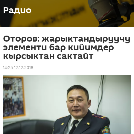
Радио
Оторов: жарыктандыруучу
элементи бар кийимдер
кырсыктан сактайт
14:25 12.12.2018