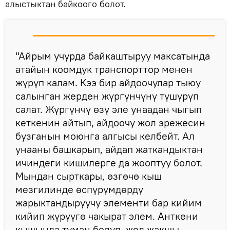
алыстыктан байкоого болот.
"Айрым учурда байкаштыруу максатында
атайын коомдук транспорттор менен
жүрүп калам. Кээ бир айдоочулар тыюу
салынган жерден жүргүнчүнү түшүрүп
салат. Жүргүнчү өзү эле унаадан чыгып
кеткенин айтып, айдоочу жол эрежесин
бузганын моюнга алгысы келбейт. Ал
унааны башкарып, айдап жаткандыктан
ичиндеги кишилерге да жооптуу болот.
Мындан сырткары, өзгөчө кыш
мезгилинде өспүрүмдөрдү
жарыктандыруучу элементи бар кийим
кийип жүрүүгө чакырат элем. Анткени
кышында туман болуп, жол жакшы