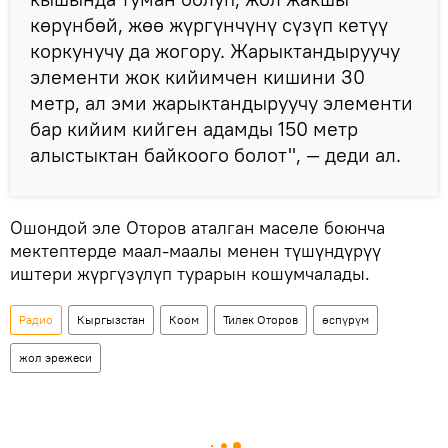
көрүнбөй, жөө жүргүнчүнү сүзүп кетүү
коркунучу да жогору. Жарыктандыруучу
элементи жок кийимчен кишини 30
метр, ал эми жарыктандыруучу элементи
бар кийим кийген адамды 150 метр
алыстыктан байкоого болот", — деди ал.
Ошондой эле Оторов аталган маселе боюнча
мектептерде маал-маалы менен түшүндүрүү
иштери жүргүзүлүп турарын кошумчалады.
Радио
Кыргызстан
Коом
Тилек Оторов
өспүрүм
жол эрежеси