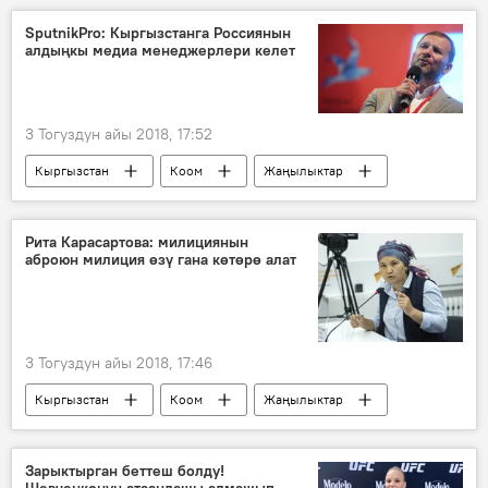
SputnikPro: Кыргызстанга Россиянын
алдыңкы медиа менеджерлери келет
3 Тогуздун айы 2018, 17:52
Кыргызстан
Коом
Жаңылыктар
Пресс-релиздер
мастер-класс
SputnikPro
Рита Карасартова: милициянын
аброюн милиция өзү гана көтөрө алат
3 Тогуздун айы 2018, 17:46
Кыргызстан
Коом
Жаңылыктар
Рита Карасартова
милиция
уурулук
Зарыктырган беттеш болду!
Шевченконун атаандашы алмашып