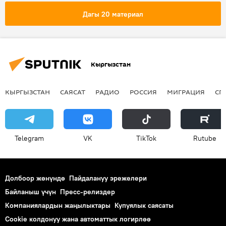
Мамлекеттик салык кызматы
декларация
Дагы 20 материал
Кыргызстан
КЫРГЫЗСТАН
САЯСАТ
РАДИО
РОССИЯ
МИГРАЦИЯ
СП
Telegram
VK
ТikТоk
Rutube
Долбоор жөнүндө
Пайдалануу эрежелери
Байланыш үчүн
Пресс-релиздер
Компаниялардын жаңылыктары
Купуялык саясаты
Cookie колдонуу жана автоматтык логирлөө