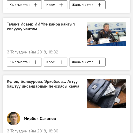
Кыргызстан
Коом
Жаңылыктар
маршрутка
айдоочу
жүргүнчү
Жаңжал
Талант Исаев: ИИМге кайра кайтып
келүүнү чечтим
3 Тогуздун айы 2018, 18:32
Кыргызстан
Коом
Жаңылыктар
Талантбек Исаев
Канатбек Исаев
ИИМ
кызмат
Кулов, Болжурова, Эркебаев... Аттуу-
баштуу инсандардын пенсиясы канча
Мирбек Сакенов
3 Тогуздун айы 2018, 18:30