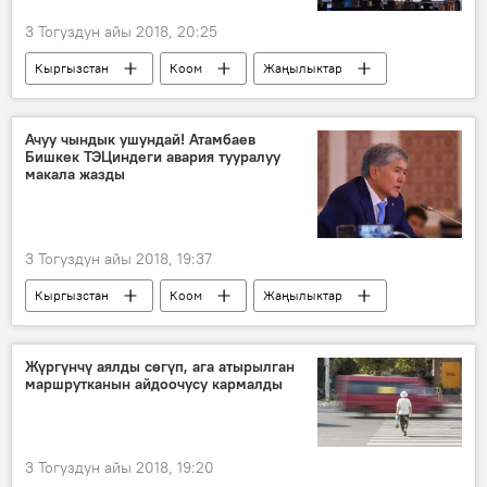
3 Тогуздун айы 2018, 20:25
Кыргызстан
Коом
Жаңылыктар
Бишкек
"Түндүк Электр" ишканасы
жарык берүү
Ачуу чындык ушундай! Атамбаев
Бишкек ТЭЦиндеги авария тууралуу
макала жазды
3 Тогуздун айы 2018, 19:37
Кыргызстан
Коом
Жаңылыктар
Бишкек
Алмазбек Атамбаев
ТЭЦ
авария
Жүргүнчү аялды сөгүп, ага атырылган
маршрутканын айдоочусу кармалды
3 Тогуздун айы 2018, 19:20