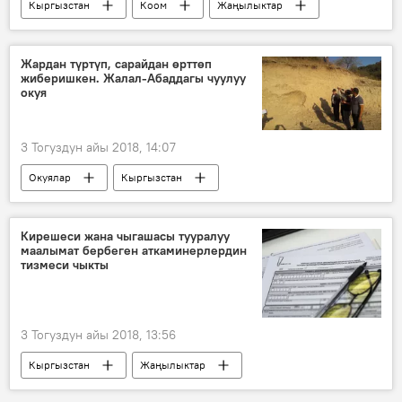
Кыргызстан
Коом
Жаңылыктар
Тазабек Икрамов
депутат
айдоочу
айып пул
жол эрежеси
Жардан түртүп, сарайдан өрттөп
жиберишкен. Жалал-Абаддагы чуулуу
окуя
3 Тогуздун айы 2018, 14:07
Окуялар
Кыргызстан
Жаңылыктар
Жалал-Абад облусу
адам өлтүрүү
өрт
Кирешеси жана чыгашасы тууралуу
маалымат бербеген аткаминерлердин
тизмеси чыкты
3 Тогуздун айы 2018, 13:56
Кыргызстан
Жаңылыктар
Экономика
Саясат