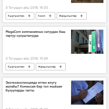
3 Тогуздун айы 2018, 16:00
Кыргызстан
Коом
Жаңылыктар
мектеп
билим берүү
окуучулар
каникул
MegaCom компаниясын сатуудан баш
тартуу сунушталууда
3 Тогуздун айы 2018, 15:49
Кыргызстан
Жаңылыктар
Экономика
"Альфа Телеком" (MegaCom) жабык акционердик коомун менчиктештирүү
Экотехинспекцияда иттин өлүгү
жатабы? Комиссия бир топ мыйзам
Альфа Телеком” ЖАК
Mega
бузууларды тапты
аукцион