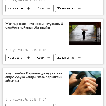
3 Тогуздун айы 2018, 15:43
Кыргызстан
Коом
Жаңылыктар
Саясат
Анара Мамбеталиева
Мамлекеттик экотехинспекция
коррупция
Жамгыр жаап, күн кескин сууктайт. 8-
октябрга чейинки аба ырайы
комиссия
каражат
3 Тогуздун айы 2018, 15:19
Кыргызстан
Коом
Жаңылыктар
Кыргызгидромет
аба ырайы
Ушул элеби? Икрамовдун чуу салган
айдоочусуна кандай жаза берилгени
айтылды
3 Тогуздун айы 2018, 14:34