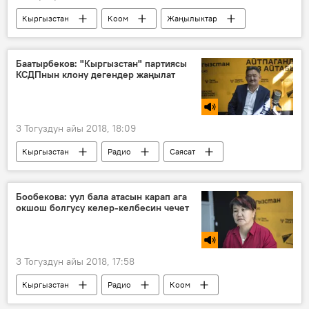
Кыргызстан
Коом
Жаңылыктар
акча
мамлекеттик кызматкер
пенсионер
пенсия
Баатырбеков: "Кыргызстан" партиясы
КСДПнын клону дегендер жаңылат
3 Тогуздун айы 2018, 18:09
Кыргызстан
Радио
Саясат
Алмазбек Баатырбеков
саясий партиялар
депутаттар
эл
ушак
Бообекова: уул бала атасын карап ага
окшош болгусу келер-келбесин чечет
3 Тогуздун айы 2018, 17:58
Кыргызстан
Радио
Коом
ата-эне
психология
тарбия