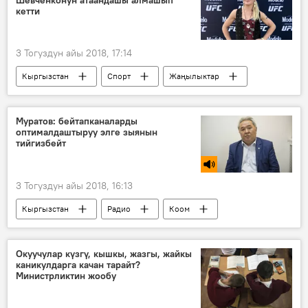
кетти
3 Тогуздун айы 2018, 17:14
Кыргызстан
Спорт
Жаңылыктар
Валентина Шевченко
UFC
турнир
атаандаштык
чемпион
Муратов: бейтапканаларды
оптималдаштыруу элге зыянын
тийгизбейт
3 Тогуздун айы 2018, 16:13
Кыргызстан
Радио
Коом
бейтапкана
каражат
медицина
Окуучулар күзгү, кышкы, жазгы, жайкы
каникулдарга качан тарайт?
Министрликтин жообу