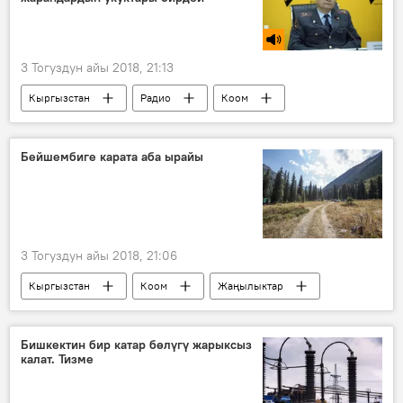
3 Тогуздун айы 2018, 21:13
Кыргызстан
Радио
Коом
Иманалы Саркулов
жол эрежеси
мыйзам
депутат
Бейшембиге карата аба ырайы
3 Тогуздун айы 2018, 21:06
Кыргызстан
Коом
Жаңылыктар
аба ырайы
Бишкектин бир катар бөлүгү жарыксыз
калат. Тизме