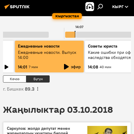
КЫРГ
Кыргызстан
14:07
Ежедневные новости
Советы юриста
үн
Ежедневные новости. Выпуск
Какие ошибки при оф
14:00
наследства обходятся 
дорого - советы юрист
эфир
14:01
14:08
7 мин
40 мин
Кечээ
Бүгүн
г. Бишкек
89.3
Жаңылыктар 03.10.2018
Саркулов: жолдо депутат менен
жарандардын укуктары бирдей