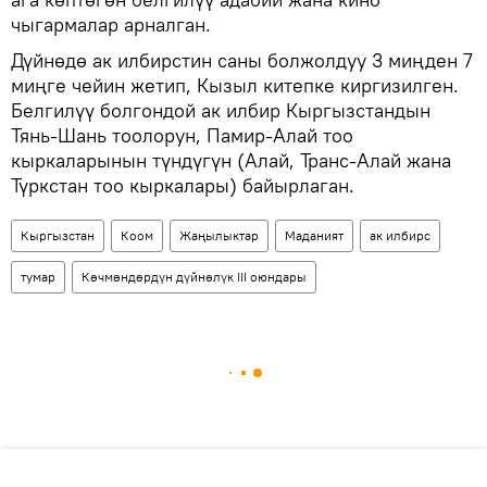
чыгармалар арналган.
Дүйнөдө ак илбирстин саны болжолдуу 3 миңден 7
миңге чейин жетип, Кызыл китепке киргизилген.
Белгилүү болгондой ак илбир Кыргызстандын
Тянь-Шань тоолорун, Памир-Алай тоо
кыркаларынын түндүгүн (Алай, Транс-Алай жана
Түркстан тоо кыркалары) байырлаган.
Кыргызстан
Коом
Жаңылыктар
Маданият
ак илбирс
тумар
Көчмөндөрдүн дүйнөлүк III оюндары