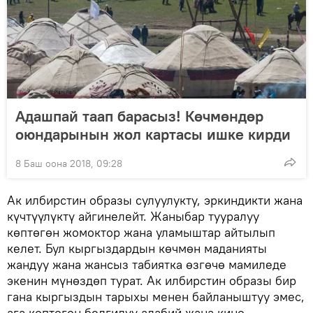
Адашпай таап барасыз! Көчмөндөр
оюндарынын жол картасы ишке кирди
8 Баш оона 2018, 09:28
Ак илбирстин образы сулуулукту, эркиндикти жана
күчтүүлүктү айгинелейт. Жаныбар тууралуу
көптөгөн жомоктор жана уламыштар айтылып
келет. Бул кыргыздардын көчмөн маданияты
жандуу жана жансыз табиятка өзгөчө мамиледе
экенин мүнөздөп турат. Ак илбирстин образы бир
гана кыргыздын тарыхы менен байланыштуу эмес,
ага көптөгөн белгилүү адабий жана кино