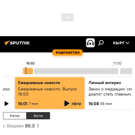
КЫРГ
Кыргызстан
16:02
17:00
Ежедневные новости
Личный интерес
н изи
Ежедневные новости. Выпуск
Закон о медиации: смо
16:00
диалог стать главным
т?
инструментом примире
эфир
16:01
16:08
7 мин
55 мин
Кыргызстане?
Кечээ
Бүгүн
г. Бишкек
89.3