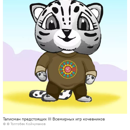
Талисман предстоящих III Всемирных игр кочевников
© © Толгобек Койчуманов