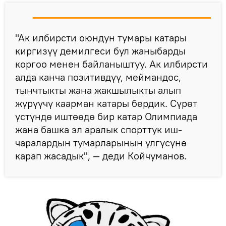
"Ак илбирсти оюндун тумары катары
киргизүү демилгеси бул жаныбарды
коргоо менен байланыштуу. Ак илбирсти
алда канча позитивдүү, меймандос,
тынчтыкты жана жакшылыкты алып
жүрүүчү каарман катары бердик. Сүрөт
үстүндө иштөөдө бир катар Олимпиада
жана башка эл аралык спорттук иш-
чаралардын тумарларынын үлгүсүнө
карап жасадык", — деди Койчуманов.