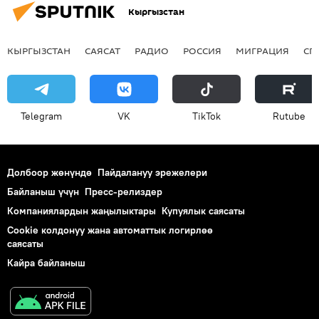
Кыргызстан
КЫРГЫЗСТАН
САЯСАТ
РАДИО
РОССИЯ
МИГРАЦИЯ
СП
Telegram
VK
ТikТоk
Rutube
Долбоор жөнүндө
Пайдалануу эрежелери
Байланыш үчүн
Пресс-релиздер
Компаниялардын жаңылыктары
Купуялык саясаты
Cookie колдонуу жана автоматтык логирлөө
саясаты
Кайра байланыш