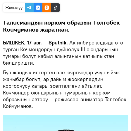
Жазылуу
Талисмандын көркөм образын Төлгөбек
Койчуманов жараткан.
БИШКЕК, 17-авг. — Sputnik.
Ак илбирс алдыда өтө
турган Көчмөндөрдүн дүйнөлүк III оюндарынын
тумары болуп кабыл алынганын катчылыктан
билдиришти.
Бул жандык илгертен эле кыргыздар үчүн ыйык
жаныбар болуп, ар дайым жоокерлердин
коргоочусу катары эсептелгени айтылат.
Көчмөндөр оюндарынын тумарынын көркөм
образынын автору — режиссер-аниматор Төлгөбек
Койчуманов.