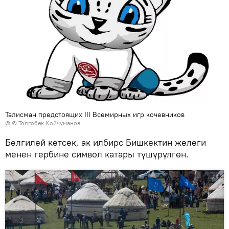
Талисман предстоящих III Всемирных игр кочевников
© © Толгобек Койчуманов
Белгилей кетсек, ак илбирс Бишкектин желеги
менен гербине символ катары түшүрүлгөн.