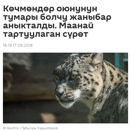
Көчмөндөр оюнунун
тумары болчу жаныбар
аныкталды. Маанай
тартуулаган сүрөт
18:19 17.08.2018
©
Sputnik / Табылды Кадырбеков