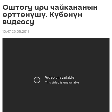
Оштогу ири чайкананын
өрттөнүшү. Күбөнүн
видеосу
10:47 25.05.2018