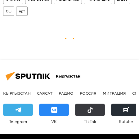
Ош
өрт
Кыргызстан
КЫРГЫЗСТАН
САЯСАТ
РАДИО
РОССИЯ
МИГРАЦИЯ
СП
Telegram
VK
ТikТоk
Rutube