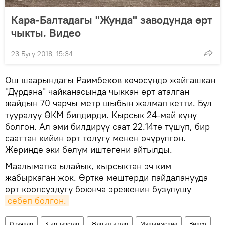
Кара-Балтадагы "Жунда" заводунда өрт
чыкты. Видео
23 Бугу 2018, 15:34
Ош шаарындагы Раимбеков көчөсүндө жайгашкан
"Дүрдана" чайканасында чыккан өрт аталган
жайдын 70 чарчы метр шыбын жалмап кетти. Бул
тууралуу ӨКМ билдирди. Кырсык 24-май күнү
болгон. Ал эми билдирүү саат 22.14тө түшүп, бир
сааттан кийин өрт толугу менен өчүрүлгөн.
Жеринде эки бөлүм иштегени айтылды.
Маалыматка ылайык, кырсыктан эч ким
жабыркаган жок. Өрткө мештерди пайдаланууда
өрт коопсуздугу боюнча эреженин бузулушу
себеп болгон.
Окуялар
Кыргызстан
Жаңылыктар
Мультимедиа
Видео