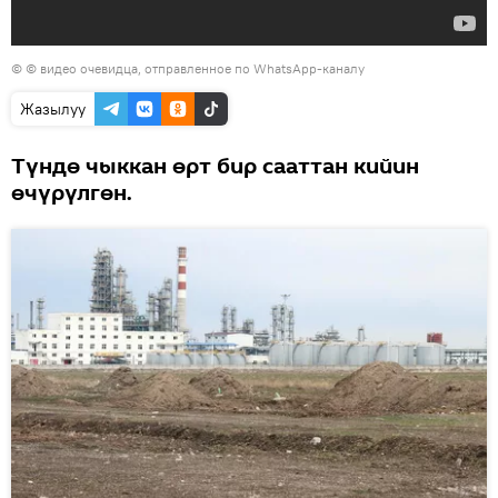
© © видео очевидца, отправленное по WhatsApp-каналу
Жазылуу
Түндө чыккан өрт бир сааттан кийин
өчүрүлгөн.