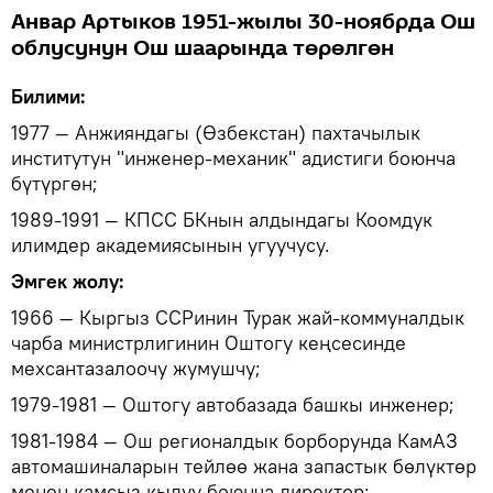
Анвар Артыков 1951-жылы 30-ноябрда Ош
облусунун Ош шаарында төрөлгөн
Билими:
1977 — Анжияндагы (Өзбекстан) пахтачылык
институтун "инженер-механик" адистиги боюнча
бүтүргөн;
1989-1991 — КПСС БКнын алдындагы Коомдук
илимдер академиясынын угуучусу.
Эмгек жолу:
1966 — Кыргыз ССРинин Турак жай-коммуналдык
чарба министрлигинин Оштогу кеңсесинде
мехсантазалоочу жумушчу;
1979-1981 — Оштогу автобазада башкы инженер;
1981-1984 — Ош регионалдык борборунда КамАЗ
автомашиналарын тейлөө жана запастык бөлүктөр
менен камсыз кылуу боюнча директор;