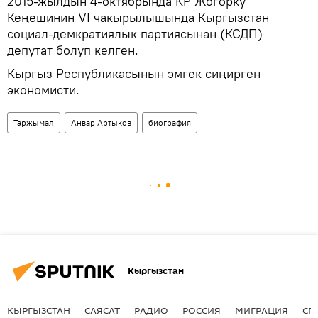
2015-жылдын 4-октябрында КР Жогорку
Кеңешинин VI чакырылышында Кыргызстан
социал-демкратиялык партиясынан (КСДП)
депутат болуп келген.
Кыргыз Республикасынын эмгек сиңирген
экономисти.
Таржымал
Анвар Артыков
биография
Кыргызстан
КЫРГЫЗСТАН
САЯСАТ
РАДИО
РОССИЯ
МИГРАЦИЯ
СП