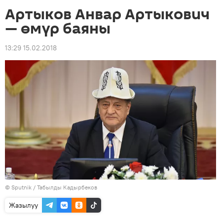
Артыков Анвар Артыкович
— өмүр баяны
13:29 15.02.2018
©
Sputnik / Табылды Кадырбеков
Жазылуу