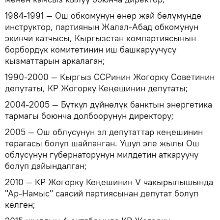
1984-1991 — Ош обкомунун өнөр жай бөлүмүндө
инструктор, партиянын Жалал-Абад обкомунун
экинчи катчысы, Кыргызстан компартиясынын
борбордук комитетинин иш башкаруучусу
кызматтарын аркалаган;
1990-2000 — Кыргыз ССРинин Жогорку Советинин
депутаты, КР Жогорку Кеңешинин депутаты;
2004-2005 — Бүткүл дүйнөлүк банктын энергетика
тармагы боюнча долбоорунун директору;
2005 — Ош облусунун эл депутаттар кеңешинин
төрагасы болуп шайланган. Ушул эле жылы Ош
облусунун губернаторунун милдетин аткаруучу
болуп дайындалган;
2010 — КР Жогорку Кеңешинин V чакырылышында
"Ар-Намыс" саясий партиясынан депутат болуп
келген;