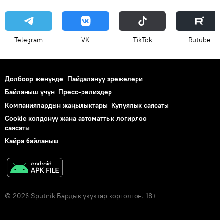
Telegram
VK
ТikТоk
Rutube
Долбоор жөнүндө
Пайдалануу эрежелери
Байланыш үчүн
Пресс-релиздер
Компаниялардын жаңылыктары
Купуялык саясаты
Cookie колдонуу жана автоматтык логирлөө
саясаты
Кайра байланыш
© 2026 Sputnik Бардык укуктар корголгон. 18+