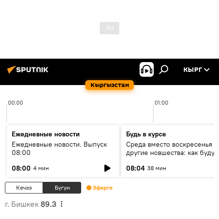
КЫРГ
Кыргызстан
00:00
01:00
Ежедневные новости
Будь в курсе
Ежедневные новости. Выпуск
Среда вместо воскресенья и
08:00
другие новшества: как будут
проходить выборы в КР?
08:00
08:04
4 мин
38 мин
Кечээ
Бүгүн
Эфирге
г. Бишкек
89.3