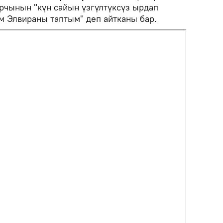
рчынын "күн сайын үзгүлтүксүз ырдап
м Элвираны таптым" деп айтканы бар.