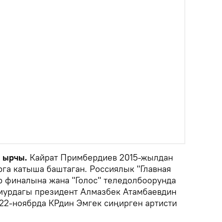
н ырчы.
Кайрат Примбердиев 2015-жылдан
рга катыша баштаган. Россиялык "Главная
р финалына жана "Голос" теледолбоорунда
мурдагы президент Алмазбек Атамбаевдин
22-ноябрда КРдин Эмгек сиңирген артисти