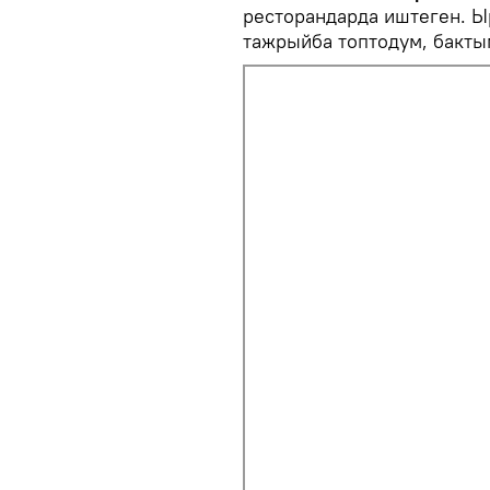
ресторандарда иштеген. Ы
тажрыйба топтодум, бакты