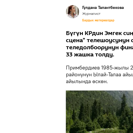
Гүлдана Талантбекова
Журналист
Бардык материалдар
Бүгүн КРдин Эмгек сиң
сцена" телешоусунун 
теледолбоорунун фин
33 жашка толду.
Примбердиев 1985-жылы 2
районунун Ылай-Талаа айы
айылында өскөн.