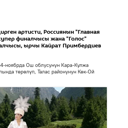
ирген артисти, Россиянын "Главная
супер финалчысы жана "Голос"
алчысы, ырчы Кайрат Примбердиев
4-ноябрда Ош облусунун Кара-Кулжа
лында төрөлүп, Талас районунун Көк-Ой