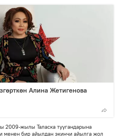
згөрткөн Алина Жетигенова
 2009-жылы Таласка туугандарына
и менен бир айылдан экинчи айылга жол