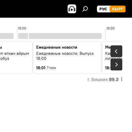
РУС
КЫРГ
18:00
19:00
ы
Ежедневные новости
Между строк
уп өткөн айрым
Ежедневные новости. Выпуск
Как кошки за
лобуз
18:00
литературу
18:01
18:08
7 мин
49 мин
г. Бишкек
89.3