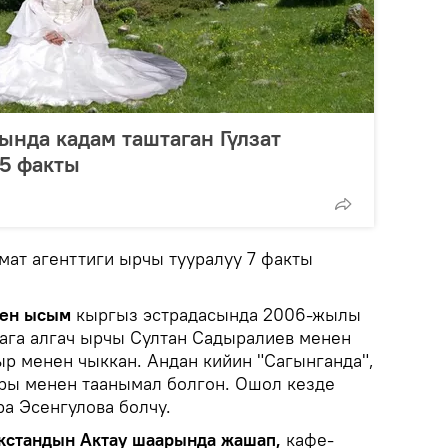
ында кадам таштаган Гүлзат
 5 факты
мат агенттиги ырчы тууралуу 7 факты
ген ысым
кыргыз эстрадасында 2006-жылы
нага алгач ырчы Султан Садыралиев менен
ыр менен чыккан. Андан кийин "Сагынганда",
ары менен таанымал болгон. Ошол кезде
а Эсенгулова болчу.
акстандын Актау шаарында жашап,
кафе-