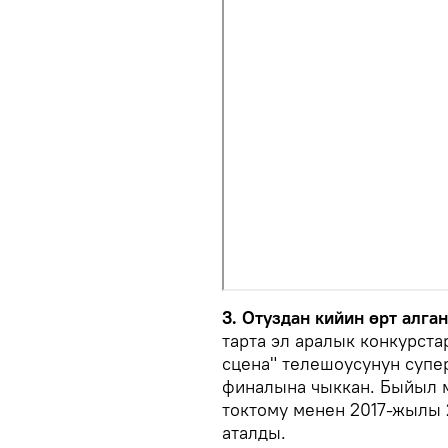
3. Отуздан кийин өрт алга
тарта эл аралык конкурста
сцена" телешоусунун супе
финалына чыккан. Быйыл 
токтому менен 2017-жылы 
аталды.