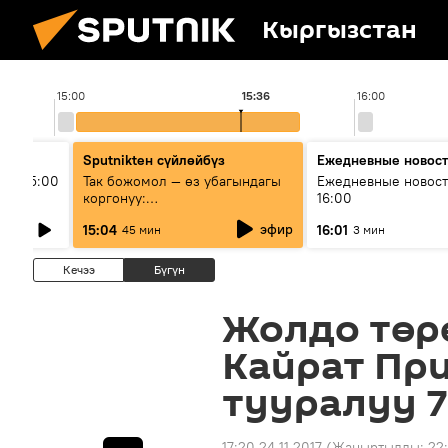
Кыргызстан
15:00
15:36
16:00
Sputnikteн сүйлөйбүз
Ежедневные новос
ыш 15:00
Так божомол — өз убагындагы
Ежедневные новост
коргонуу:
16:00
гидрометеорологиялык кызмат
эфир
15:04
16:01
45 мин
3 мин
кантип өркүндөтүлүүдө
Кечээ
Бүгүн
Жолдо төр
Кайрат Пр
тууралуу 
17:20 24.11.2017
(Жаңыртылды:
22: