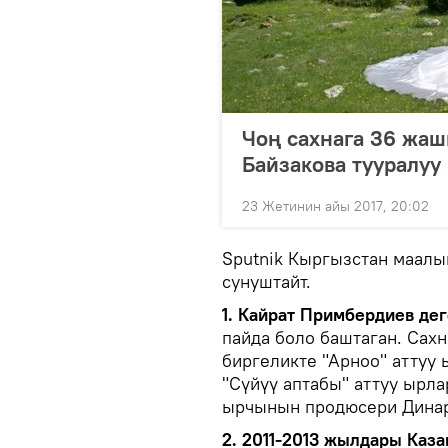
Чоң сахнага 36 жаш
Байзакова тууралуу
23 Жетинин айы 2017, 20:02
Sputnik Кыргызстан маалы
сунуштайт.
1. Кайрат Примбердиев де
пайда боло баштаган. Сах
биргеликте "Арноо" аттуу 
"Сүйүү аптабы" аттуу ырл
ырчынын продюсери Динар
2. 2011-2013 жылдары Каз