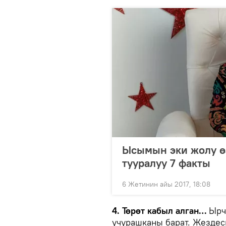
Ысымын эки жолу ө
тууралуу 7 факты
6 Жетинин айы 2017, 18:08
4. Төрөт кабыл алган…
Ырчы
учурашканы барат. Жездес