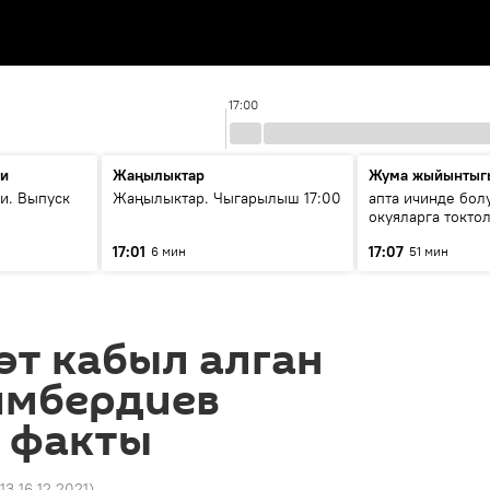
17:00
ти
Жаңылыктар
Жума жыйынтыг
и. Выпуск
Жаңылыктар. Чыгарылыш 17:00
апта ичинде бол
окуяларга токто
17:01
17:07
6 мин
51 мин
өт кабыл алган
имбердиев
7 факты
13 16.12.2021
)