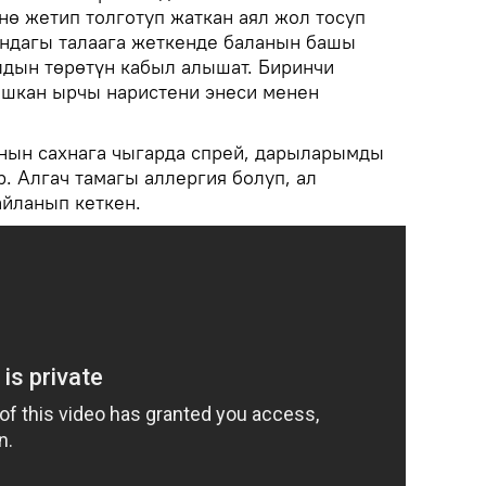
нө жетип толготуп жаткан аял жол тосуп
ундагы талаага жеткенде баланын башы
лдын төрөтүн кабыл алышат. Биринчи
ышкан ырчы наристени энеси менен
ын сахнага чыгарда спрей, дарыларымды
. Алгач тамагы аллергия болуп, ал
айланып кеткен.