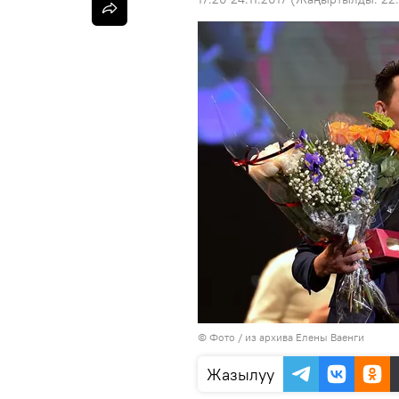
© Фото / из архива Елены Ваенги
Жазылуу