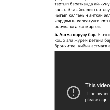
тартып баратканда ай-күнү
калат. Эки айылдын ортос
чыгып калганын айткан ая
жардамын көрсөтүүгө кат
ооруканага жеткирген.
5. Астма оорусу бар.
Ырчын
кошо ала жүрөм дегени бар
бронхитке, кийин астмага 