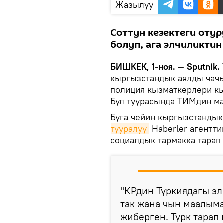
Жазылуу
Соттун кезектеги оту
болуп, ага элчиликти
БИШКЕК, 1-ноя. — Sputnik.
кыргызстандык аялды чачы
полиция кызматкерлери кы
Бул туурасында ТИМдин м
Буга чейин кыргызстанды
тууралуу
Haberler агентти
социалдык тармакка тарап 
"КРдин Түркиядагы э
так жана чын маалыма
жиберген. Түрк тарап