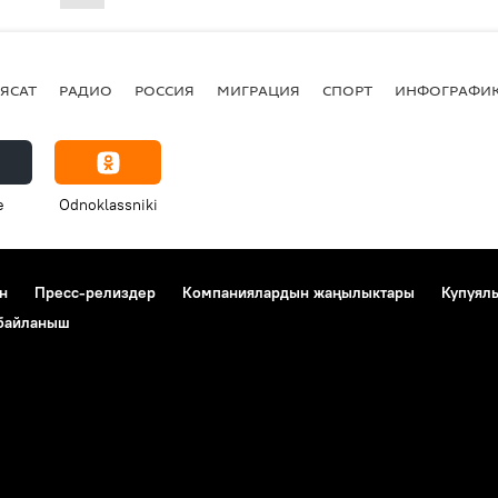
ЯСАТ
РАДИО
РОССИЯ
МИГРАЦИЯ
СПОРТ
ИНФОГРАФИ
e
Odnoklassniki
н
Пресс-релиздер
Компаниялардын жаңылыктары
Купуял
 байланыш