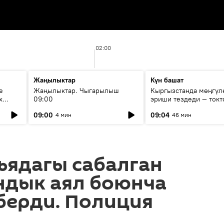
02:00
Жаңылыктар
Күн башат
е
Жаңылыктар. Чыгарылыш
Кыргызстанда мөңгүл
х
09:00
эриши тездеди — токт
мүмкүн эмеспи?
09:00
09:04
4 мин
46 мин
ьядагы сабалган
ндык аял боюнча
берди. Полиция