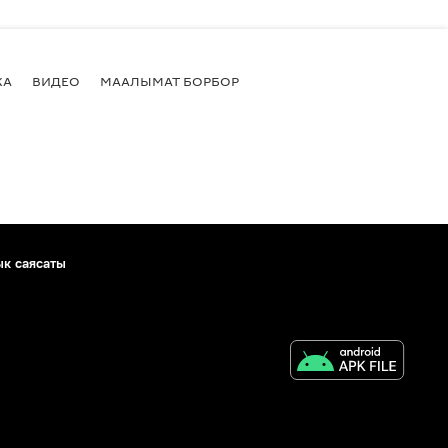
КА
ВИДЕО
МААЛЫМАТ БОРБОР
ык саясаты