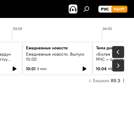
РУС
КЫРГ
03:00
04:00
Ежедневные новости
Тема дня
өрдүн
Ежедневные новости. Выпуск
«Более 1200 сёл в 
отуу
10:00
МЧС — о климате, 
системе оповещен
10:01
10:04
3 мин
49 мин
населения
г. Бишкек
89.3