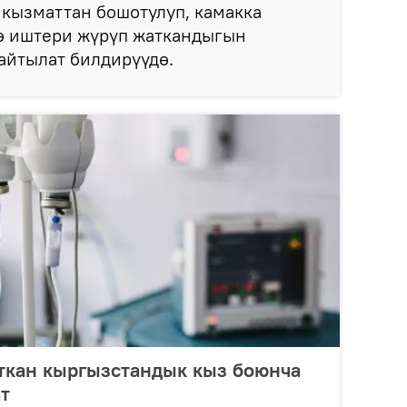
кызматтан бошотулуп, камакка
өө иштери жүрүп жаткандыгын
айтылат билдирүүдө.
ткан кыргызстандык кыз боюнча
т