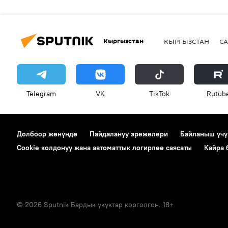
Кыргызстан
КЫРГЫЗСТАН
СА
Telegram
VK
ТikТоk
Rutub
Долбоор жөнүндө
Пайдалануу эрежелери
Байланыш үчү
Cookie колдонуу жана автоматтык логирлөө саясаты
Кайра
© 2026 Sputnik Бардык укуктар корголгон. 18+