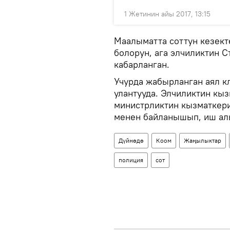
1 Жетинин айы 2017, 13:15
Маалыматта соттун кезект
болорун, ага элчиликтин 
кабарланган.
Учурда жабырланган аял 
улантууда. Элчиликтин кыз
министрликтин кызматкер
менен байланышып, иш ал
Дүйнөдө
Коом
Жаңылыктар
полиция
сот