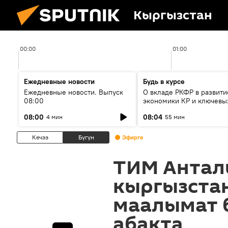
Кыргызстан
00:00
01:00
Ежедневные новости
Будь в курсе
Ежедневные новости. Выпуск
О вкладе РКФР в развити
08:00
экономики КР и ключевы
секторах до 2030 года
08:00
08:04
4 мин
55 мин
Кечээ
Бүгүн
Эфирге
ТИМ Антал
кыргызста
маалымат 
абакта