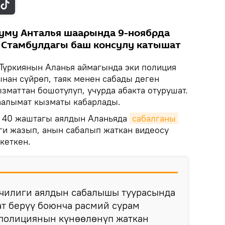
руму Анталья шаарында 9-ноябрда
н Стамбулдагы баш консулу катышат
Түркиянын Аланья аймагында эки полиция
нан сүйрөп, таяк менен сабады деген
зматтан бошотулуп, учурда абакта отурушат.
аалымат кызматы кабарлады.
к 40 жаштагы аялдын Аланьяда
сабалганы 
ги жазып, анын сабалып жаткан видеосу
кеткен.
лчилиги аялдын сабалышы туурасында
т берүү боюнча расмий сурам
 полициянын күнөөлөнүп жаткан