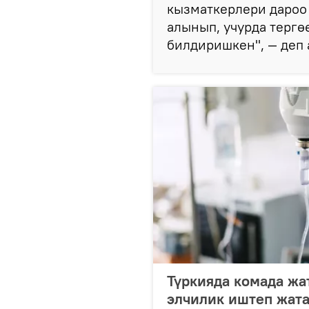
кызматкерлери дароо 
алынып, учурда терг
билдиришкен", — деп 
Түркияда комада жа
элчилик иштеп жата