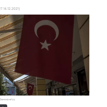
27 14.12.2021
)
анкка өтүү