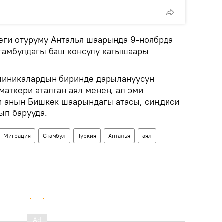
еги отуруму Анталья шаарында 9-ноябрда
Стамбулдагы баш консулу катышаары
клиникалардын биринде дарылануусун
маткери аталган аял менен, ал эми
и анын Бишкек шаарындагы атасы, сиңдиси
ып барууда.
Миграция
Стамбул
Түркия
Анталья
аял