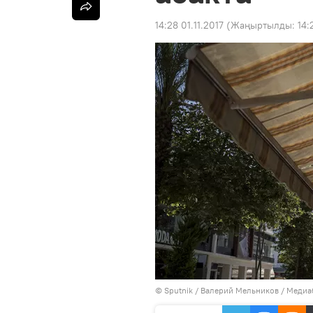
14:28 01.11.2017
(Жаңыртылды:
14:
©
Sputnik
/ Валерий Мельников
/
Медиаб