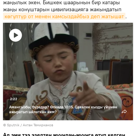
жаңылык экен. Бишкек шаарынын бир катары
жаңы конуштарын цивилизацияга жакындатып
көгүлтүр от менен камсыздайбыз деп жатышат
.
Видеону
көрсөтүү
2:22
Амансызбы, бурадар? Өлкөдө 10:15. Секелек кызды үйүнөн
ажыратып ыйлаткан ким?
©
Sputnik
/ Актан Темирканов
Ал эми тээ эзелтен муундан-муунга өтүп келген