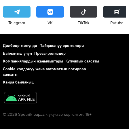
Telegram
VK
ТikТоk
Rutube
Долбоор жөнүндө
Пайдалануу эрежелери
Байланыш үчүн
Пресс-релиздер
Компаниялардын жаңылыктары
Купуялык саясаты
Cookie колдонуу жана автоматтык логирлөө
саясаты
Кайра байланыш
© 2026 Sputnik Бардык укуктар корголгон. 18+