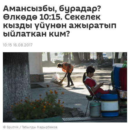
Амансызбы, бурадар?
Өлкөдө 10:15. Секелек
кызды үйүнөн ажыратып
ыйлаткан ким?
10:15 16.08.2017
©
Sputnik / Табылды Кадырбеков