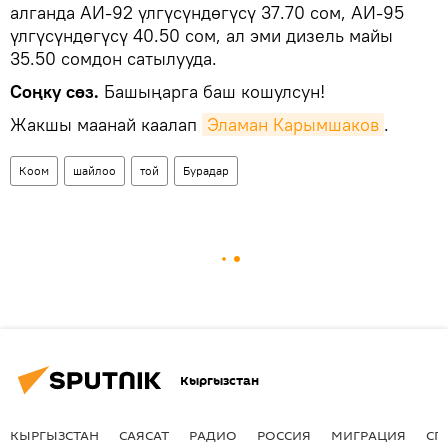
алганда АИ-92 үлгүсүндөгүсү 37.70 сом, АИ-95
үлгүсүндөгүсү 40.50 сом, ал эми дизель майы
35.50 сомдон сатылууда.
Соңку сөз.
Башыңарга баш кошулсун!
Жакшы маанай каалап
Эламан Карымшаков
.
Коом
шайлоо
той
Бурадар
Кыргызстан
КЫРГЫЗСТАН
САЯСАТ
РАДИО
РОССИЯ
МИГРАЦИЯ
СП