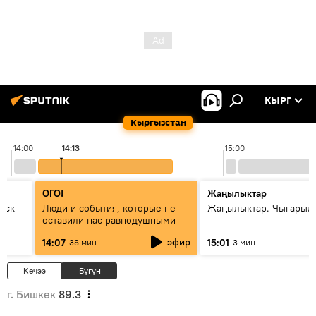
КЫРГ
Кыргызстан
14:00
14:13
15:00
ОГО!
Жаңылыктар
уск
Люди и события, которые не
Жаңылыктар. Чыгарыл
оставили нас равнодушными
эфир
14:07
15:01
38 мин
3 мин
Кечээ
Бүгүн
г. Бишкек
89.3