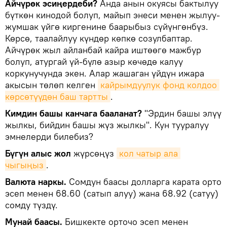
Айчүрөк эсиңердеби?
Анда анын окуясы бактылуу
бүткөн кинодой болуп, майып энеси менен жылуу-
жумшак үйгө киргенине баарыбыз сүйүнгөнбүз.
Көрсө, таалайлуу күндөр көпкө созулбаптар.
Айчүрөк жыл айланбай кайра иштөөгө мажбур
болуп, атургай үй-бүлө азыр көчөдө калуу
коркунучунда экен. Алар жашаган үйдүн ижара
акысын төлөп келген
кайрымдуулук фонд колдоо 
көрсөтүүдөн баш тартты
.
Кимдин башы канчага бааланат?
"Эрдин башы элүү
жылкы, бийдин башы жүз жылкы". Кун тууралуу
эмнелерди билебиз?
Бүгүн алыс жол
жүрсөңүз
кол чатыр ала 
чыгыңыз
.
Валюта наркы.
Сомдун баасы долларга карата орто
эсеп менен 68.60 (сатып алуу) жана 68.92 (сатуу)
сомду түздү.
Мунай баасы.
Бишкекте орточо эсеп менен