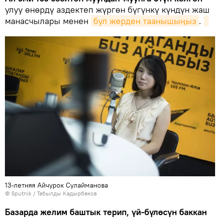
улуу өнөрдү аздектеп жүргөн бүгүнкү күндүн жаш
манасчылары менен
бул жерден таанышыңыз
.
13-летняя Айчурок Сулайманова
©
Sputnik / Табылды Кадырбеков
Базарда желим баштык терип, үй-бүлөсүн баккан