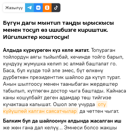
Жазылуу
Бүгүн дагы мынтип таңды ырыскысы
менен тосуп өз ишибизге кириштик.
Ийгиликтер коштосун!
Алдыда күркүрөгөн күз келе жатат.
Топураган
тойлордун аягы тыйылбай, кечинде тойго барып,
күндүзү жумушка келип эс алмай башталат го.
Баса, бул күздө той эле эмес, бүт өлкөнү
дүрбөткөн президенттик шайлоо да күтүп турат.
Анын шылтоосу менен тааныбаган жердештер
табылып, күтпөгөн достор чыга баштады. Кайнаса
каны кошулбайт деген адамдар төш тийгизе
кучакташа калышат. Ошол эле учурда
оту 
күйүшпөй калган саясатчылар
да четтен чыгат.
Балким бул да шайлоонун алдында жасалган иш
же жөн гана дал келүү… Эмнеси болсо жакшы