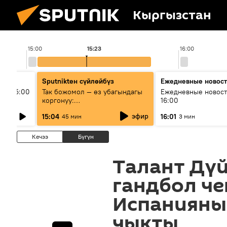
Кыргызстан
15:00
15:23
16:00
Sputnikteн сүйлөйбүз
Ежедневные новос
ыш 15:00
Так божомол — өз убагындагы
Ежедневные новост
коргонуу:
16:00
гидрометеорологиялык кызмат
эфир
15:04
16:01
45 мин
3 мин
кантип өркүндөтүлүүдө
Кечээ
Бүгүн
Талант Дү
гандбол ч
Испанияны
чыкты