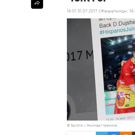
14:01 31.07.2017
(Жаңыртылды:
14:
©
Sputnik
/ Жоомарт Ураимов