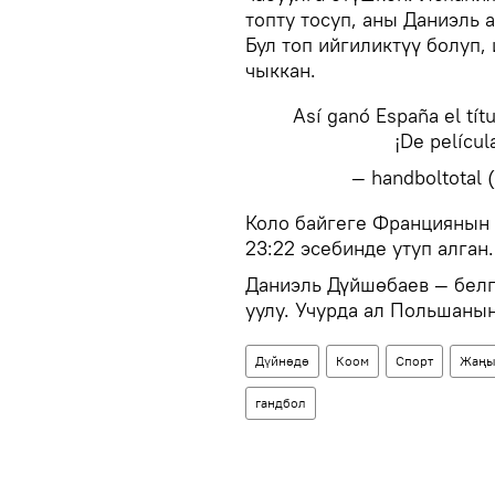
топту тосуп, аны Даниэль
Бул топ ийгиликтүү болуп,
чыккан.
Así ganó España el tít
¡De películ
— handboltotal
​Коло байгеге Франциянын
23:22 эсебинде утуп алган.
Даниэль Дүйшөбаев — бел
уулу. Учурда ал Польшаны
Дүйнөдө
Коом
Спорт
Жаңы
гандбол