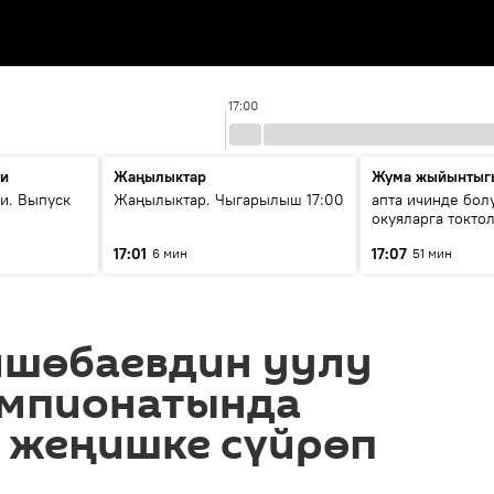
17:00
ти
Жаңылыктар
Жума жыйынтыг
и. Выпуск
Жаңылыктар. Чыгарылыш 17:00
апта ичинде бол
окуяларга токто
17:01
17:07
6 мин
51 мин
йшөбаевдин уулу
емпионатында
 жеңишке сүйрөп