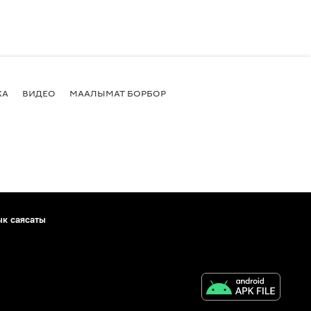
КА
ВИДЕО
МААЛЫМАТ БОРБОР
ык саясаты