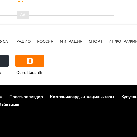
ЯСАТ
РАДИО
РОССИЯ
МИГРАЦИЯ
СПОРТ
ИНФОГРАФИ
e
Odnoklassniki
н
Пресс-релиздер
Компаниялардын жаңылыктары
Купуял
 байланыш