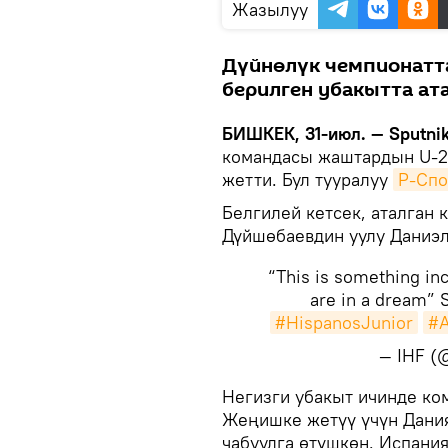
Жазылуу
Дүйнөлүк чемпионатт
берилген убакытта ат
БИШКЕК, 31-июл. — Sputnik
командасы жаштардын U-2
жетти. Бул тууралуу
Р-Спо
Белгилей кетсек, аталган
Дүйшөбаевдин уулу Даниэл
“This is something in
are in a dream” 
#HispanosJunior
#A
— IHF (
​Негизги убакыт ичинде ко
Жеңишке жетүү үчүн Дани
чабуулга өтүшкөн. Испан