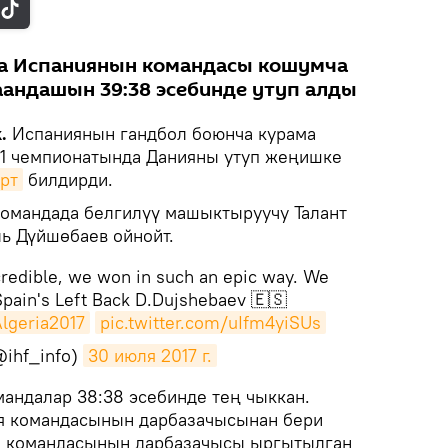
а Испаниянын командасы кошумча
аандашын 39:38 эсебинде утуп алды
.
Испаниянын гандбол боюнча курама
1 чемпионатында Данияны утуп жеңишке
рт
билдирди.
 командада белгилүү машыктыруучу Талант
ь Дүйшөбаев ойнойт.
credible, we won in such an epic way. We
Spain's Left Back D.Dujshebaev 🇪🇸
lgeria2017
pic.twitter.com/uIfm4yiSUs
@ihf_info)
30 июля 2017 г.
мандалар 38:38 эсебинде тең чыккан.
я командасынын дарбазачысынан бери
ия командасынын дарбазачысы ыргытылган