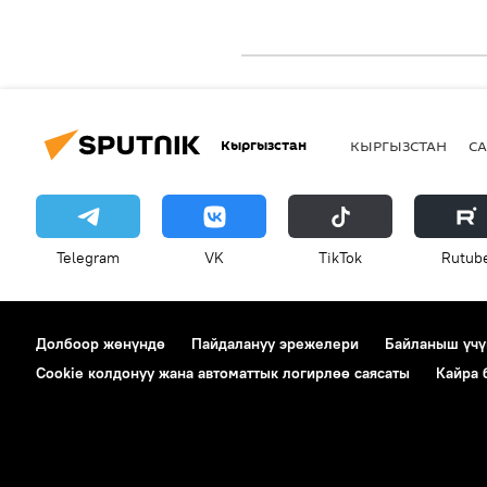
Кыргызстан
КЫРГЫЗСТАН
СА
Telegram
VK
ТikТоk
Rutub
Долбоор жөнүндө
Пайдалануу эрежелери
Байланыш үчү
Cookie колдонуу жана автоматтык логирлөө саясаты
Кайра