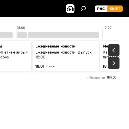
РУС
КЫРГ
18:00
19:00
ы
Ежедневные новости
Между строк
уп өткөн айрым
Ежедневные новости. Выпуск
Как кошки за
лобуз
18:00
литературу
18:01
18:08
7 мин
49 мин
г. Бишкек
89.3