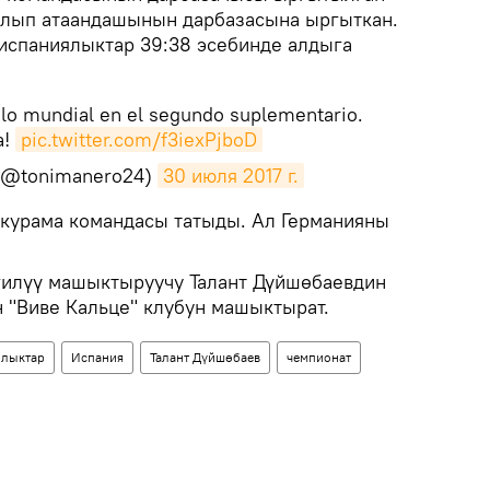
 алып атаандашынын дарбазасына ыргыткан.
 испаниялыктар 39:38 эсебинде алдыга
ulo mundial en el segundo suplementario.
a!
pic.twitter.com/f3iexPjboD
 (@tonimanero24)
30 июля 2017 г.
 курама командасы татыды. Ал Германияны
гилүү машыктыруучу Талант Дүйшөбаевдин
н "Виве Кальце" клубун машыктырат.
лыктар
Испания
Талант Дүйшөбаев
чемпионат