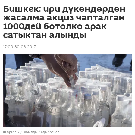
Бишкек: ири дүкөндөрдөн
жасалма акциз чапталган
1000дей бөтөлкө арак
сатыктан алынды
17:00 30.06.2017
©
Sputnik / Табылды Кадырбеков