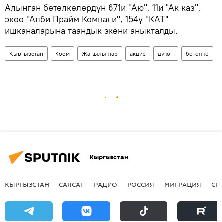
Алынган бөтөлкөлөрдүн 671и "Аю", 11и "Ак каз",
экөө "Алби Прайм Компани", 154ү "КАТ"
ишканаларына таандык экени аныкталды.
Кыргызстан
Коом
Жаңылыктар
акциз
дүкөн
бөтөлкө
Кыргызстан
КЫРГЫЗСТАН
САЯСАТ
РАДИО
РОССИЯ
МИГРАЦИЯ
СП