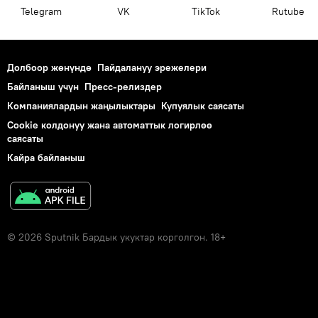
Telegram
VK
ТikТоk
Rutube
Долбоор жөнүндө
Пайдалануу эрежелери
Байланыш үчүн
Пресс-релиздер
Компаниялардын жаңылыктары
Купуялык саясаты
Cookie колдонуу жана автоматтык логирлөө
саясаты
Кайра байланыш
© 2026 Sputnik Бардык укуктар корголгон. 18+