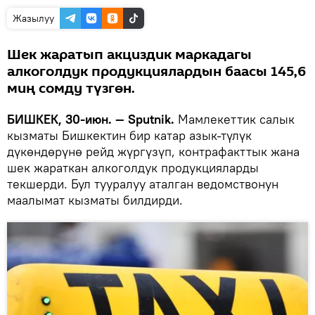
Жазылуу
Шек жаратып акциздик маркадагы
алкоголдук продукциялардын баасы 145,6
миң сомду түзгөн.
БИШКЕК, 30-июн. — Sputnik.
Мамлекеттик салык
кызматы Бишкектин бир катар азык-түлүк
дүкөндөрүнө рейд жүргүзүп, контрафакттык жана
шек жараткан алкоголдук продукцияларды
текшерди. Бул тууралуу аталган ведомствонун
маалымат кызматы билдирди.