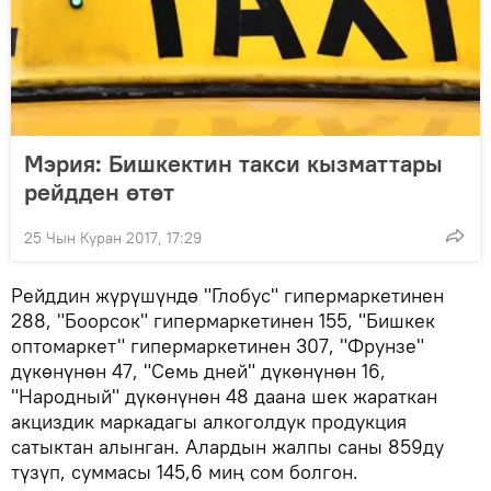
Мэрия: Бишкектин такси кызматтары
рейдден өтөт
25 Чын Куран 2017, 17:29
Рейддин жүрүшүндө "Глобус" гипермаркетинен
288, "Боорсок" гипермаркетинен 155, "Бишкек
оптомаркет" гипермаркетинен 307, "Фрунзе"
дүкөнүнөн 47, "Семь дней" дүкөнүнөн 16,
"Народный" дүкөнүнөн 48 даана шек жараткан
акциздик маркадагы алкоголдук продукция
сатыктан алынган. Алардын жалпы саны 859ду
түзүп, суммасы 145,6 миң сом болгон.