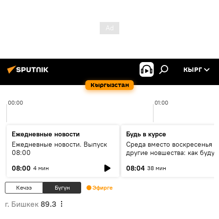
КЫРГ
Кыргызстан
00:00
01:00
Ежедневные новости
Будь в курсе
Ежедневные новости. Выпуск
Среда вместо воскресенья и
08:00
другие новшества: как будут
проходить выборы в КР?
08:00
08:04
4 мин
38 мин
Кечээ
Бүгүн
Эфирге
г. Бишкек
89.3