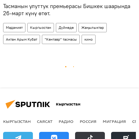
Тасманын улуттук премьерасы Бишкек шаарында
26-март күнү өтөт.
Маданият
Кыргызстан
Дүйнөдө
Жаңылыктар
Актан Арым Кубат
"Кентавр" тасмасы
кино
Кыргызстан
КЫРГЫЗСТАН
САЯСАТ
РАДИО
РОССИЯ
МИГРАЦИЯ
СП