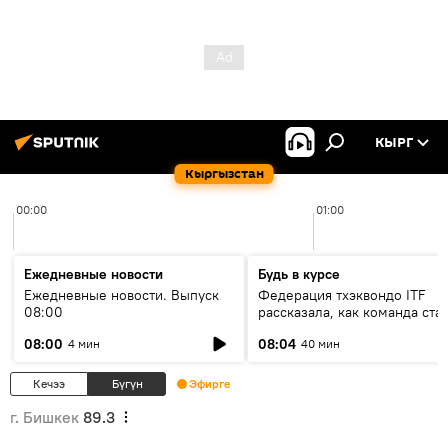
КЫРГ
Кыргызстан
00:00
01:00
Ежедневные новости
Будь в курсе
Ежедневные новости. Выпуск
Федерация тхэквондо ITF
08:00
рассказала, как команда ста
жертвой мошенников
08:00
08:04
4 мин
40 мин
Кечээ
Бүгүн
Эфирге
г. Бишкек
89.3