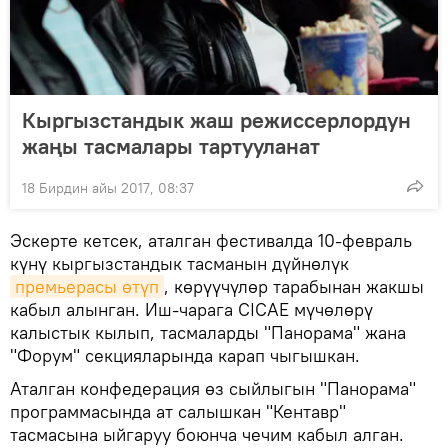
Кыргызстандык жаш режиссерлордун
жаңы тасмалары тартууланат
18 Бирдин айы 2017, 08:37
Эскерте кетсек, аталган фестивалда 10-февраль
күнү кыргызстандык тасманын дүйнөлүк
премьерасы өтүп
, көрүүчүлөр тарабынан жакшы
кабыл алынган. Иш-чарага CICAE мүчөлөрү
калыстык кылып, тасмаларды "Панорама" жана
"Форум" секцияларында карап чыгышкан.
Аталган конфедерация өз сыйлыгын "Панорама"
программасында ат салышкан "Кентавр"
тасмасына ыйгаруу боюнча чечим кабыл алган.