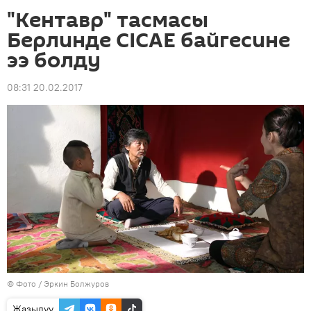
"Кентавр" тасмасы
Берлинде CICAE байгесине
ээ болду
08:31 20.02.2017
© Фото / Эркин Болжуров
Жазылуу