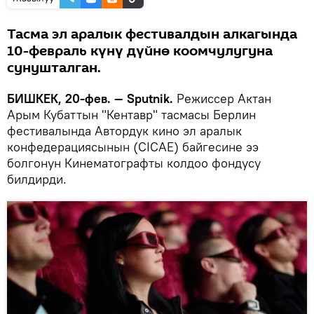
Тасма эл аралык фестивалдын алкагында
10-февраль күнү дүйнө коомчулугуна
сунушталган.
БИШКЕК, 20-фев. — Sputnik.
Режиссер Актан
Арым Кубаттын "Кентавр" тасмасы Берлин
фестивалында Автордук кино эл аралык
конфедерациясынын (CICAE) байгесине ээ
болгонун Кинематографты колдоо фондусу
билдирди.