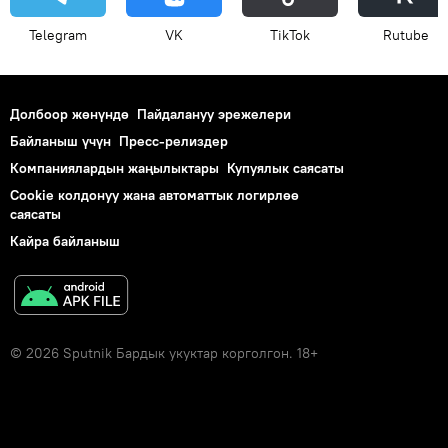
Telegram
VK
ТikТоk
Rutube
Долбоор жөнүндө
Пайдалануу эрежелери
Байланыш үчүн
Пресс-релиздер
Компаниялардын жаңылыктары
Купуялык саясаты
Cookie колдонуу жана автоматтык логирлөө
саясаты
Кайра байланыш
© 2026 Sputnik Бардык укуктар корголгон. 18+