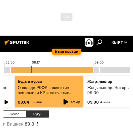
КЫРГ
Кыргызстан
08:00
08:17
09:00
Будь в курсе
Жаңылыктар
уск
О вкладе РКФР в развитие
Жаңылыктар. Чыгары
экономики КР и ключевых
09:00
секторах до 2030 года
эфир
08:04
09:00
55 мин
4 мин
Кечээ
Бүгүн
г. Бишкек
89.3