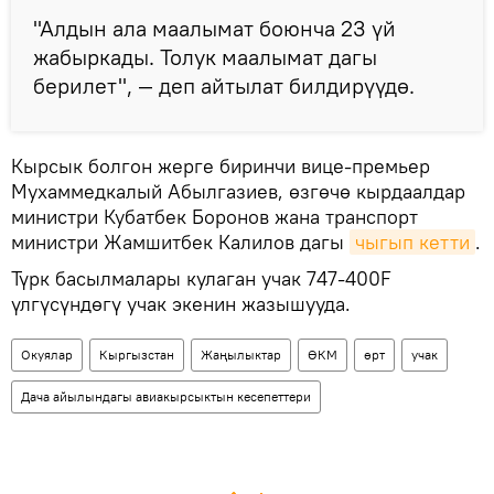
"Алдын ала маалымат боюнча 23 үй
жабыркады. Толук маалымат дагы
берилет", — деп айтылат билдирүүдө.
Кырсык болгон жерге биринчи вице-премьер
Мухаммедкалый Абылгазиев, өзгөчө кырдаалдар
министри Кубатбек Боронов жана транспорт
министри Жамшитбек Калилов дагы
чыгып кетти
.
Түрк басылмалары кулаган учак 747-400F
үлгүсүндөгү учак экенин жазышууда.
Окуялар
Кыргызстан
Жаңылыктар
ӨКМ
өрт
учак
Дача айылындагы авиакырсыктын кесепеттери