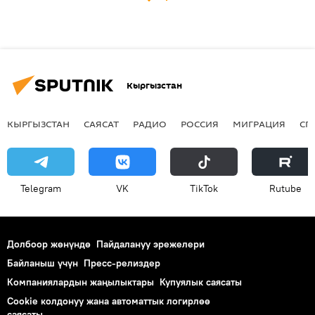
Кыргызстан
КЫРГЫЗСТАН
САЯСАТ
РАДИО
РОССИЯ
МИГРАЦИЯ
СП
Telegram
VK
ТikТоk
Rutube
Долбоор жөнүндө
Пайдалануу эрежелери
Байланыш үчүн
Пресс-релиздер
Компаниялардын жаңылыктары
Купуялык саясаты
Cookie колдонуу жана автоматтык логирлөө
саясаты