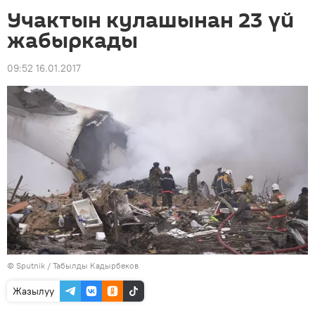
Учактын кулашынан 23 үй
жабыркады
09:52 16.01.2017
©
Sputnik / Табылды Кадырбеков
Жазылуу