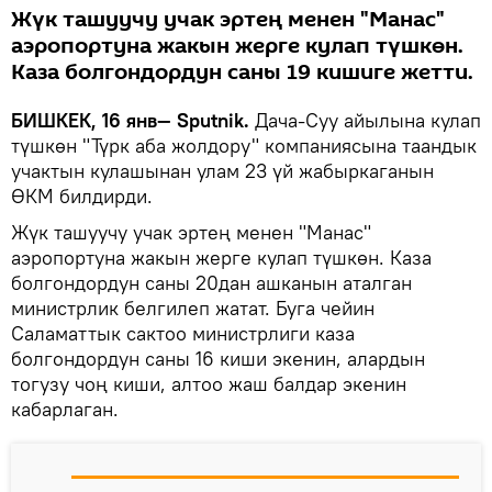
Жүк ташуучу учак эртең менен "Манас"
аэропортуна жакын жерге кулап түшкөн.
Каза болгондордун саны 19 кишиге жетти.
БИШКЕК, 16 янв— Sputnik.
Дача-Суу айылына кулап
түшкөн "Түрк аба жолдору" компаниясына таандык
учактын кулашынан улам 23 үй жабыркаганын
ӨКМ билдирди.
Жүк ташуучу учак эртең менен "Манас"
аэропортуна жакын жерге кулап түшкөн. Каза
болгондордун саны 20дан ашканын аталган
министрлик белгилеп жатат. Буга чейин
Саламаттык сактоо министрлиги каза
болгондордун саны 16 киши экенин, алардын
тогузу чоң киши, алтоо жаш балдар экенин
кабарлаган.