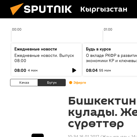
Кыргызстан
00:00
01:00
Ежедневные новости
Будь в курсе
Ежедневные новости. Выпуск
О вкладе РКФР в развити
08:00
экономики КР и ключевы
секторах до 2030 года
08:00
08:04
4 мин
55 мин
Кечээ
Бүгүн
Эфирге
Бишкектин
кулады. Ж
сүрөттөр
10:34 16.01.2017
(Жаңыртылды:
14