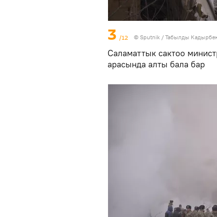
3
/12
©
Sputnik / Табылды Кадырбе
Саламаттык сактоо минист
арасында алты бала бар