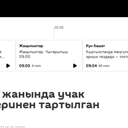
02:00
Жаңылыктар
Күн башат
е
Жаңылыктар. Чыгарылыш
Кыргызстанда мөңгүл
х
09:00
эриши тездеди — токт
мүмкүн эмеспи?
09:00
09:04
4 мин
46 мин
 жанында учак
еринен тартылган
:27 14.12.2021
)