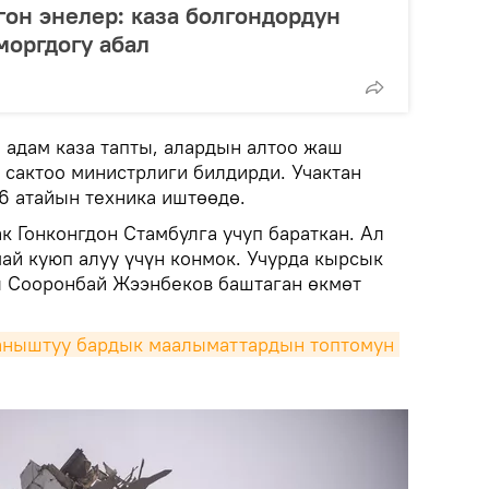
гон энелер: каза болгондордун
моргдогу абал
адам каза тапты, алардын алтоо жаш
 сактоо министрлиги билдирди. Учактан
16 атайын техника иштөөдө.
к Гонконгдон Стамбулга учуп бараткан. Ал
ай куюп алуу үчүн конмок. Учурда кырсык
ы Сооронбай Жээнбеков баштаган өкмөт
ныштуу бардык маалыматтардын топтомун 