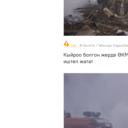
4
/12
©
Sputnik / Табылды Кадырбе
Кыйроо болгон жерде ӨКМ
иштеп жатат