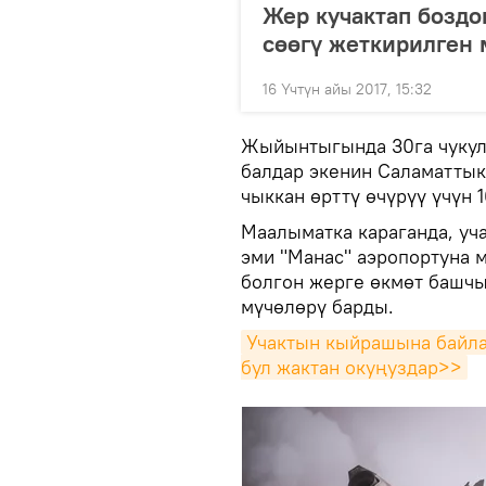
Жер кучактап боздо
сөөгү жеткирилген 
16 Үчтүн айы 2017, 15:32
Жыйынтыгында 30га чукул 
балдар экенин Саламаттык
чыккан өрттү өчүрүү үчүн 
Маалыматка караганда, уча
эми "Манас" аэропортуна м
болгон жерге өкмөт башч
мүчөлөрү барды.
Учактын кыйрашына байла
бул жактан окуңуздар>>