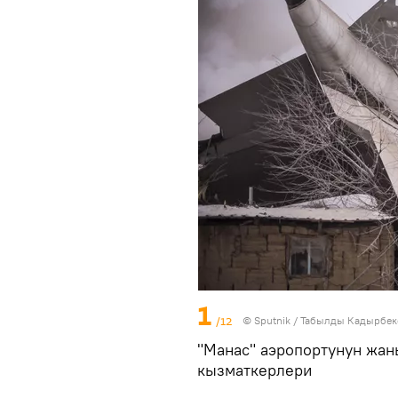
1
/12
©
Sputnik / Табылды Кадырбек
"Манас" аэропортунун жан
кызматкерлери