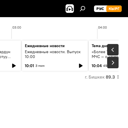
РУС
КЫРГ
03:00
04:00
Ежедневные новости
Тема дня
өрдүн
Ежедневные новости. Выпуск
«Более 1200 сёл в 
отуу
10:00
МЧС — о климате, 
системе оповещен
10:01
10:04
3 мин
49 мин
населения
г. Бишкек
89.3