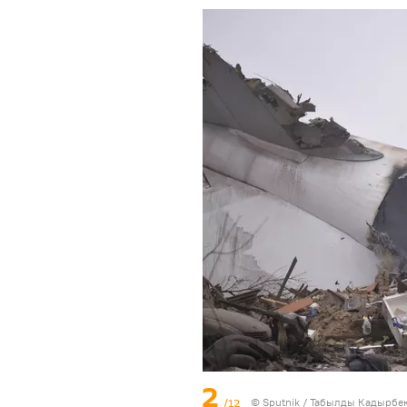
2
/12
©
Sputnik / Табылды Кадырбе