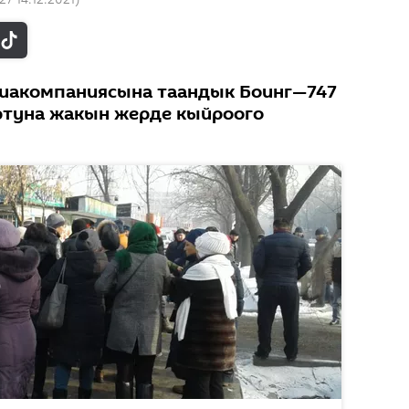
виакомпаниясына таандык Боинг—747
ртуна жакын жерде кыйроого