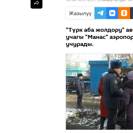
Жазылуу
"Түрк аба жолдору" а
учагы "Манас" аэропо
учурады.