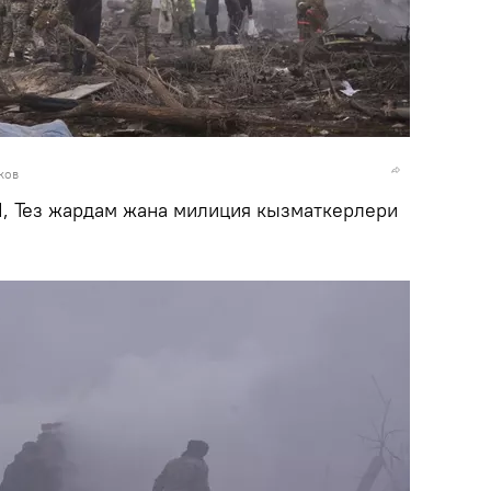
ков
, Тез жардам жана милиция кызматкерлери