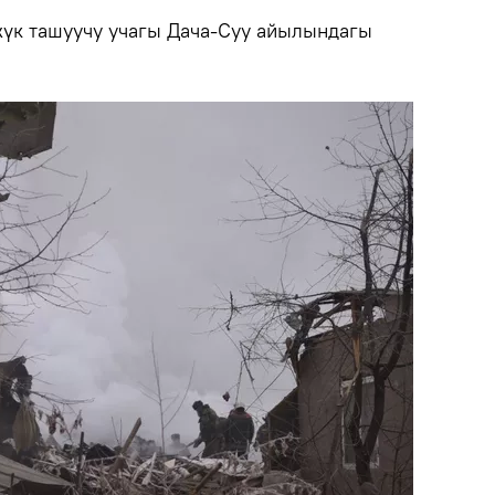
үк ташуучу учагы Дача-Суу айылындагы