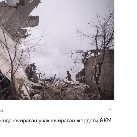
ов
ында кыйраган учак кыйраган жердеги ӨКМ