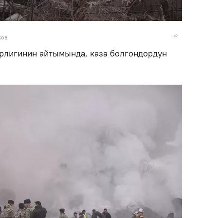
ков
рлигинин айтымында, каза болгондордун