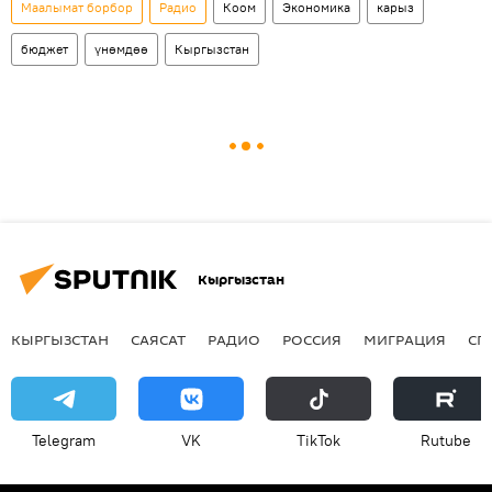
Маалымат борбор
Радио
Коом
Экономика
карыз
бюджет
үнөмдөө
Кыргызстан
Кыргызстан
КЫРГЫЗСТАН
САЯСАТ
РАДИО
РОССИЯ
МИГРАЦИЯ
СП
Telegram
VK
ТikТоk
Rutube