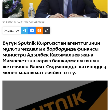
©
Sputnik
/ Данияр Сандыбаев
Жазылуу
Бүгүн Sputnik Кыргызстан агенттигинин
мультимедиалык борборунда финансы
министри Адылбек Касымалиев жана
Мамлекеттик карыз башкармалыгынын
жетекчиси Бакыт Сыдыковдун катышуусу
менен маалымат жыйын өттү.