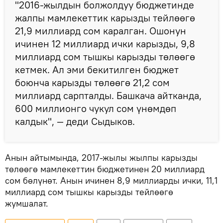
"2016-жылдын болжолдуу бюджетинде
жалпы мамлекеттик карызды тейлөөгө
21,9 миллиард сом каралган. Ошонун
ичинен 12 миллиард ички карызды, 9,8
миллиард сом тышкы карызды төлөөгө
кетмек. Ал эми бекитилген бюджет
боюнча карызды төлөөгө 21,2 сом
миллиард сарпталды. Башкача айтканда,
600 миллионго чукул сом үнөмдөп
калдык", — деди Сыдыков.
Анын айтымында, 2017-жылы жылпы карызды
төлөөгө мамлекеттин бюджетинен 20 миллиард
сом бөлүнөт. Анын ичинен 8,9 миллиарды ички, 11,1
миллиард сом тышкы карызды тейлөөгө
жумшалат.