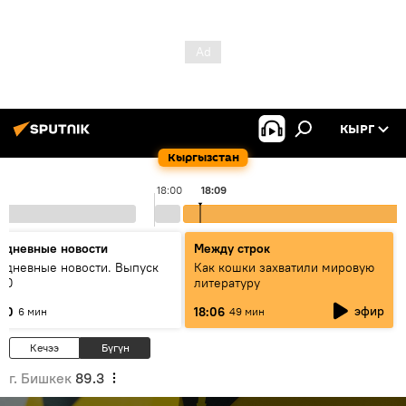
КЫРГ
Кыргызстан
18:00
18:09
едневные новости
Между строк
едневные новости. Выпуск
Как кошки захватили мировую
:00
литературу
эфир
:00
18:06
6 мин
49 мин
Кечээ
Бүгүн
г. Бишкек
89.3