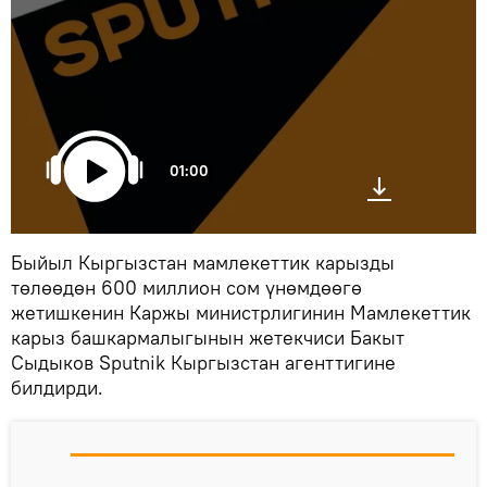
01:00
Быйыл Кыргызстан мамлекеттик карызды
төлөөдөн 600 миллион сом үнөмдөөгө
жетишкенин Каржы министрлигинин Мамлекеттик
карыз башкармалыгынын жетекчиси Бакыт
Сыдыков Sputnik Кыргызстан агенттигине
билдирди.