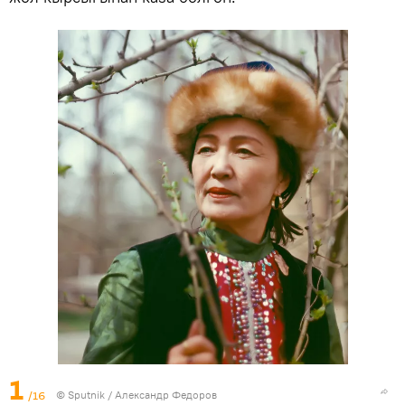
1
/16
©
Sputnik / Александр Федоров