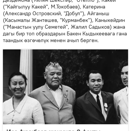
("Кайгылуу Какей", М.Токобаев), Катерина
(Александр Островский, "Добул"), Айганыш
(Касымалы Жантөшев, "Курманбек"), Каныкейдин
("Манастын уулу Семетей", Жалил Садыков) жана
дагы бир топ образдарын Бакен Кыдыкеевага гана
таандык өзгөчөлүк менен ачып берген.