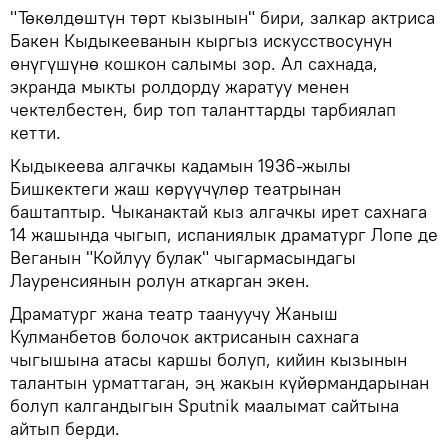
"Төкөлдөштүн төрт кызынын" бири, залкар актриса
Бакен Кыдыкееванын кыргыз искусствосунун
өнүгүшүнө кошкон салымы зор. Ал сахнада,
экранда мыкты ролдорду жаратуу менен
чектелбестен, бир топ таланттарды тарбиялап
кетти.
Кыдыкеева алгачкы кадамын 1936-жылы
Бишкектеги жаш көрүүчүлөр театрынан
баштаптыр. Чыканактай кыз алгачкы ирет сахнага
14 жашында чыгып, испаниялык драматург Лопе де
Веганын "Койлуу булак" чыгармасындагы
Лауренсиянын ролун аткарган экен.
Драматург жана театр таануучу Жаныш
Кулманбетов болочок актрисанын сахнага
чыгышына атасы каршы болуп, кийин кызынын
талантын урматтаган, эң жакын күйөрмандарынан
болуп калгандыгын Sputnik маалымат сайтына
айтып берди.