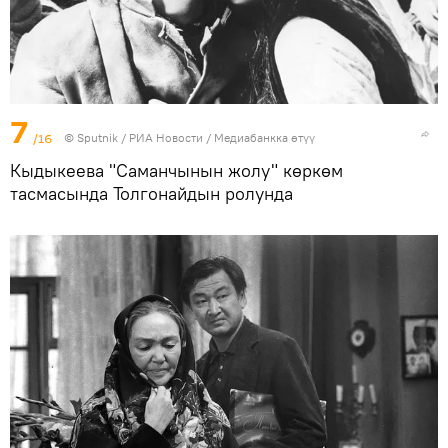
7
/16
©
Sputnik
/ РИА Новости
/
Медиабанкка өтүү
Кыдыкеева "Саманчынын жолу" көркөм
тасмасында Толгонайдын ролунда