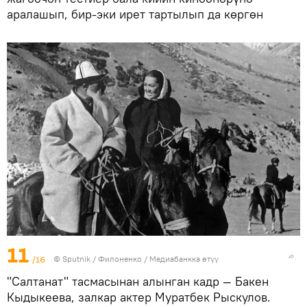
аралашып, бир-эки ирет тартылып да көргөн
11
/16
©
Sputnik
/ Филоненко
/
Медиабанкка өтүү
"Салтанат" тасмасынан алынган кадр — Бакен
Кыдыкеева, залкар актер Муратбек Рыскулов.