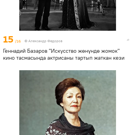
15
/16
© Александр Федоров
Геннадий Базаров "Искусство жөнүндө жомок"
кино тасмасында актрисаны тартып жаткан кези