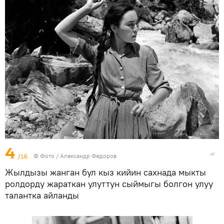
4
/16
© Фото / Александр Федоров
Жылдызы жанган бул кыз кийин сахнада мыкты
ролдорду жараткан улуттун сыймыгы болгон улуу
талантка айланды