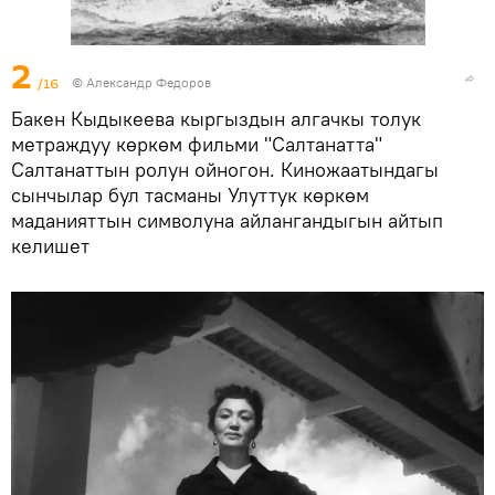
2
/16
© Александр Федоров
Бакен Кыдыкеева кыргыздын алгачкы толук
метраждуу көркөм фильми "Салтанатта"
Салтанаттын ролун ойногон. Киножаатындагы
сынчылар бул тасманы Улуттук көркөм
маданияттын символуна айлангандыгын айтып
келишет