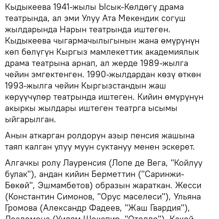
Кыдыкеева 1941-жылы Ысык-Көлдөгү драма
театрында, ал эми Улуу Ата Мекендик согуш
жылдарында Нарын театрында иштеген.
Кыдыкеева чыгармачылыгынын жана өмүрүнүн
көп бөлүгүн Кыргыз мамлекеттик академиялык
драма театрына арнап, ал жерде 1989-жылга
чейин эмгектенген. 1990-жылдардан көзү өткөн
1993-жылга чейин Кыргызстандын жаш
көрүүчүлөр театрында иштеген. Кийин өмүрүнүн
акыркы жылдары иштеген театрга ысымы
ыйгарылган.
Анын аткарган ролдорун азыр пенсия жашына
таяп калган улуу муун суктануу менен эскерет.
Алгачкы ролу Лауренсия (Лопе де Вега, "Койлуу
булак"), андан кийин Берметтин ("Саринжи-
Бөкөй", Эшмамбетов) образын жараткан. Жесси
(Константин Симонов, "Орус маселеси"), Ульяна
Громова (Александр Фадеев, "Жаш Гвардия"),
Дездемона (Уилям Шекспир, "Отелло"), Какей