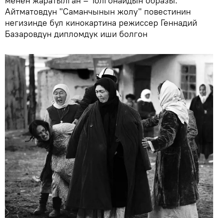
менен жаратылган – Толгонайдын образы.
Айтматовдун "Саманчынын жолу" повестинин
негизинде бул кинокартина режиссер Геннадий
Базаровдун дипломдук иши болгон