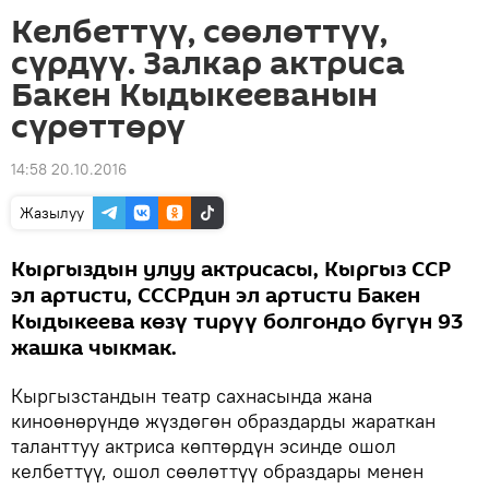
Келбеттүү, сөөлөттүү,
сүрдүү. Залкар актриса
Бакен Кыдыкееванын
сүрөттөрү
14:58 20.10.2016
Жазылуу
Кыргыздын улуу актрисасы, Кыргыз ССР
эл артисти, СССРдин эл артисти Бакен
Кыдыкеева көзү тирүү болгондо бүгүн 93
жашка чыкмак.
Кыргызстандын театр сахнасында жана
киноөнөрүндө жүздөгөн образдарды жараткан
таланттуу актриса көптөрдүн эсинде ошол
келбеттүү, ошол сөөлөттүү образдары менен