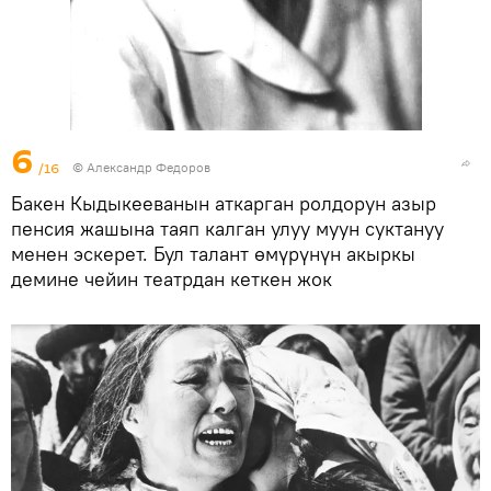
6
/16
© Александр Федоров
Бакен Кыдыкееванын аткарган ролдорун азыр
пенсия жашына таяп калган улуу муун суктануу
менен эскерет. Бул талант өмүрүнүн акыркы
демине чейин театрдан кеткен жок