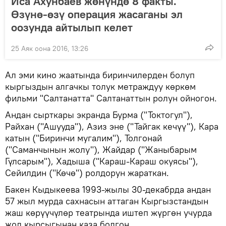
Иса Ахунбаев жөнүндө 8 факты.
Өзүнө-өзү операция жасаганы эл
оозунда айтылып келет
25 Аяк оона 2016, 13:26
Ал эми кино жаатында биринчилерден болуп
кыргыздын алгачкы толук метраждуу көркөм
фильми "Салтанатта" Салтанаттын ролун ойногон.
Андан сырткары экранда Бурма ("Токтогул"),
Райхан ("Ашууда"), Азиз эне ("Тайгак кечүү"), Кара
катын ("Биринчи мугалим"), Толгонай
("Саманчынын жолу"), Жайдар ("Жаныбарым
Гүлсарым"), Хадыша ("Караш-Караш окуясы"),
Сейилдин ("Көчө") ролдорун жараткан.
Бакен Кыдыкеева 1993-жылы 30-декабрда андан
57 жыл мурда сахнасын аттаган Кыргызстандын
жаш көрүүчүлөр театрында иштеп жүргөн учурда
жол кырсыгынан каза болгон.