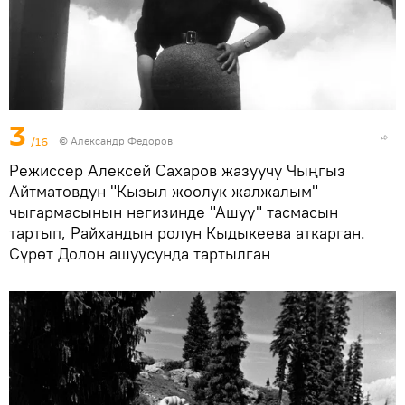
3
/16
© Александр Федоров
Режиссер Алексей Сахаров жазуучу Чыңгыз
Айтматовдун "Кызыл жоолук жалжалым"
чыгармасынын негизинде "Ашуу" тасмасын
тартып, Райхандын ролун Кыдыкеева аткарган.
Сүрөт Долон ашуусунда тартылган