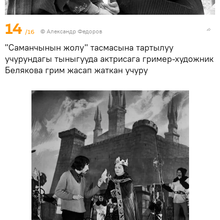
14
/16
© Александр Федоров
"Саманчынын жолу" тасмасына тартылуу
учурундагы тыныгууда актрисага гример-художник
Белякова грим жасап жаткан учуру