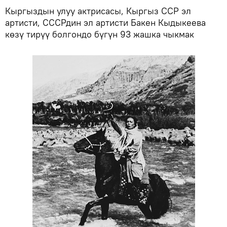
Кыргыздын улуу актрисасы, Кыргыз ССР эл
артисти, СССРдин эл артисти Бакен Кыдыкеева
көзү тирүү болгондо бүгүн 93 жашка чыкмак