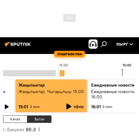
КЫРГ
Кыргызстан
15:00
15:40
Жаңылыктар
Ежедневные новости
кая
Жаңылыктар. Чыгарылыш 15:00
Ежедневные новости. 
16:00
эфир
15:01
16:01
3 мин
3 мин
Кечээ
Бүгүн
г. Бишкек
89.3