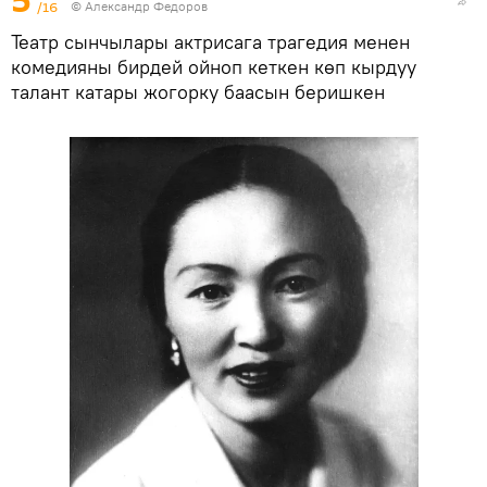
5
/16
© Александр Федоров
Театр сынчылары актрисага трагедия менен
комедияны бирдей ойноп кеткен көп кырдуу
талант катары жогорку баасын беришкен