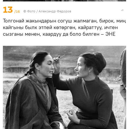
13
/16
© Фото / Александр Федоров
Толгонай жакындарын согуш жалмаган, бирок, миң
кайгыны былк этпей көтөргөн, кайраттуу, ичтен
сызганы менен, каардуу да боло билген – ЭНЕ