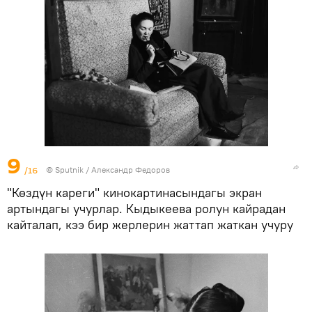
9
/16
©
Sputnik / Александр Федоров
"Көздүн кареги" кинокартинасындагы экран
артындагы учурлар. Кыдыкеева ролун кайрадан
кайталап, кээ бир жерлерин жаттап жаткан учуру