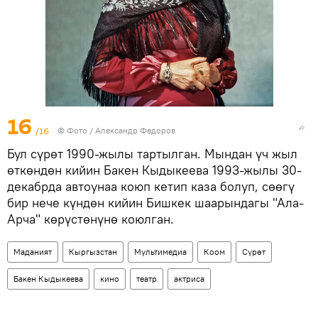
16
/16
© Фото / Александр Федоров
Бул сүрөт 1990-жылы тартылган. Мындан үч жыл
өткөндөн кийин Бакен Кыдыкеева 1993-жылы 30-
декабрда автоунаа коюп кетип каза болуп, сөөгү
бир нече күндөн кийин Бишкек шаарындагы "Ала-
Арча" көрүстөнүнө коюлган.
Маданият
Кыргызстан
Мультимедиа
Коом
Сүрөт
Бакен Кыдыкеева
кино
театр
актриса