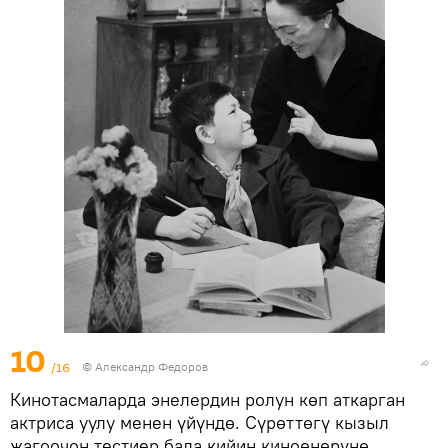
10
/16
© Александр Федоров
Кинотасмаларда энелердин ролун көп аткарган
актриса уулу менен үйүндө. Сүрөттөгү кызыл
жагоочон тестиер бала кийин киноөнөрүнө