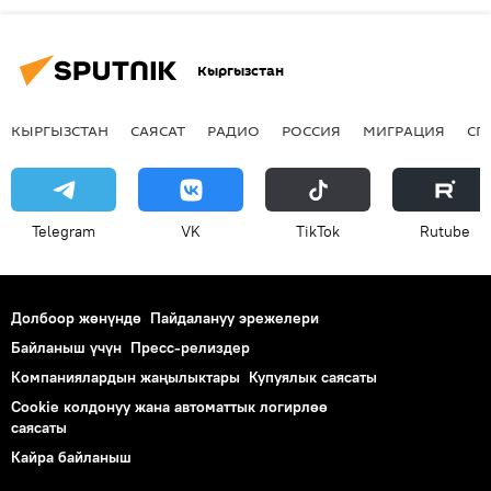
Кыргызстан
КЫРГЫЗСТАН
САЯСАТ
РАДИО
РОССИЯ
МИГРАЦИЯ
СП
Telegram
VK
ТikТоk
Rutube
Долбоор жөнүндө
Пайдалануу эрежелери
Байланыш үчүн
Пресс-релиздер
Компаниялардын жаңылыктары
Купуялык саясаты
Cookie колдонуу жана автоматтык логирлөө
саясаты
Кайра байланыш