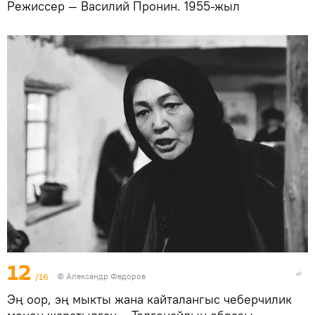
Режиссер — Василий Пронин. 1955-жыл
12
/16
© Александр Федоров
Эң оор, эң мыкты жана кайталангыс чеберчилик