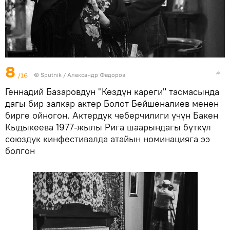
8
/16
©
Sputnik / Александр Федоров
Геннадий Базаровдун "Көздүн кареги" тасмасында
дагы бир залкар актер Болот Бейшеналиев менен
бирге ойногон. Актердук чеберчилиги үчүн Бакен
Кыдыкеева 1977-жылы Рига шаарындагы бүткүл
союздук кинфестивалда атайын номинацияга ээ
болгон