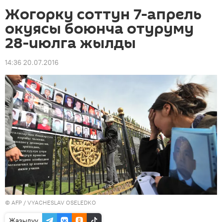
Жогорку соттун 7-апрель
окуясы боюнча отуруму
28-июлга жылды
14:36 20.07.2016
©
AFP
/ VYACHESLAV OSELEDKO
Жазылуу