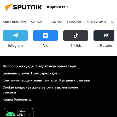
Кыргызстан
КЫРГЫЗСТАН
САЯСАТ
РАДИО
РОССИЯ
МИГРАЦИЯ
СП
Telegram
VK
ТikТоk
Rutube
Долбоор жөнүндө
Пайдалануу эрежелери
Байланыш үчүн
Пресс-релиздер
Компаниялардын жаңылыктары
Купуялык саясаты
Cookie колдонуу жана автоматтык логирлөө
саясаты
Кайра байланыш