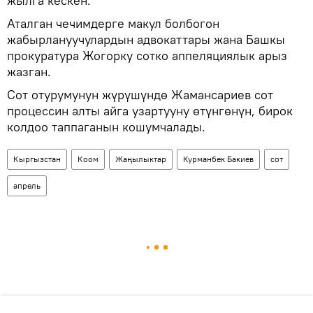
жылга кескен.
Аталган чечимдерге макул болбогон
жабырлануучулардын адвокаттары жана Башкы
прокуратура Жогорку сотко аппеляциялык арыз
жазган.
Сот отурумунун жүрүшүндө Жамансариев сот
процессин алты айга узартууну өтүнгөнүн, бирок
колдоо таппаганын кошумчалады.
Кыргызстан
Коом
Жаңылыктар
Курманбек Бакиев
сот
апрель