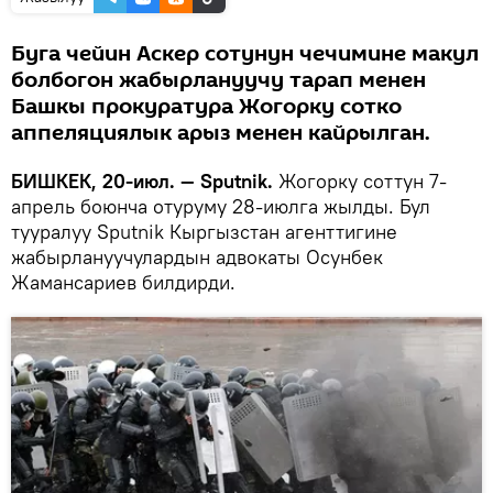
Буга чейин Аскер сотунун чечимине макул
болбогон жабырлануучу тарап менен
Башкы прокуратура Жогорку сотко
аппеляциялык арыз менен кайрылган.
БИШКЕК, 20-июл. — Sputnik.
Жогорку соттун 7-
апрель боюнча отуруму 28-июлга жылды. Бул
тууралуу Sputnik Кыргызстан агенттигине
жабырлануучулардын адвокаты Осунбек
Жамансариев билдирди.