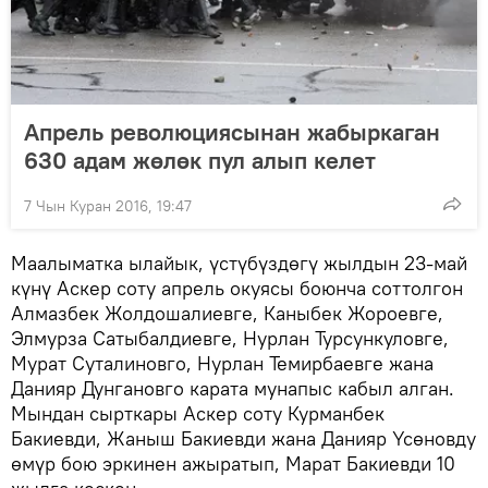
Апрель революциясынан жабыркаган
630 адам жөлөк пул алып келет
7 Чын Куран 2016, 19:47
Маалыматка ылайык, үстүбүздөгү жылдын 23-май
күнү Аскер соту апрель окуясы боюнча соттолгон
Алмазбек Жолдошалиевге, Каныбек Жороевге,
Элмурза Сатыбалдиевге, Нурлан Турсункуловге,
Мурат Суталиновго, Нурлан Темирбаевге жана
Данияр Дунгановго карата мунапыс кабыл алган.
Мындан сырткары Аскер соту Курманбек
Бакиевди, Жаныш Бакиевди жана Данияр Үсөновду
өмүр бою эркинен ажыратып, Марат Бакиевди 10