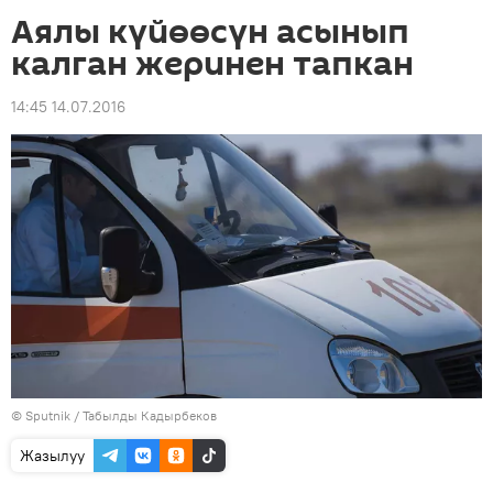
Аялы күйөөсүн асынып
калган жеринен тапкан
14:45 14.07.2016
©
Sputnik / Табылды Кадырбеков
Жазылуу