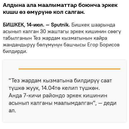
Алдына ала маалыматтар боюнча эркек
киши өз өмүрүнө кол салган.
БИШКЕК, 14-июл. — Sputnik.
Бишкек шаарында
асынып калган 30 жаштагы эркек кишинин сөөгү
табылганын Тез жардам кызматынын кайра
жандандыруу бөлүмүнүн башчысы Егор Борисов
билдирди.
"Тез жардам кызматына билдирүү саат
түшкө жуук, 14.04тө келип түшкөн.
Анда 7-кичи райондо эркек кишинин
асынып калганы маалымдалган", — деди
ал.