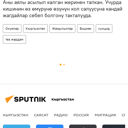
Аны аялы асылып калган жеринен тапкан. Учурда
кишинин өз өмүрүнө өзүнүн кол салуусуна кандай
жагдайлар себеп болгону такталууда.
Окуялар
Кыргызстан
Жаңылыктар
Бишкек
суицид
тез жардам
Кыргызстан
КЫРГЫЗСТАН
САЯСАТ
РАДИО
РОССИЯ
МИГРАЦИЯ
СП