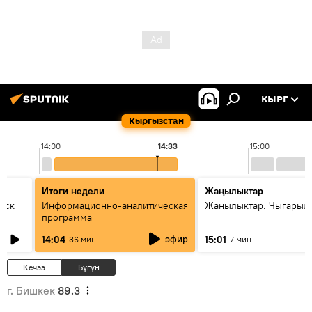
КЫРГ
Кыргызстан
14:00
14:33
15:00
Итоги недели
Жаңылыктар
уск
Информационно-аналитическая
Жаңылыктар. Чыгарыл
программа
эфир
14:04
15:01
36 мин
7 мин
Кечээ
Бүгүн
г. Бишкек
89.3