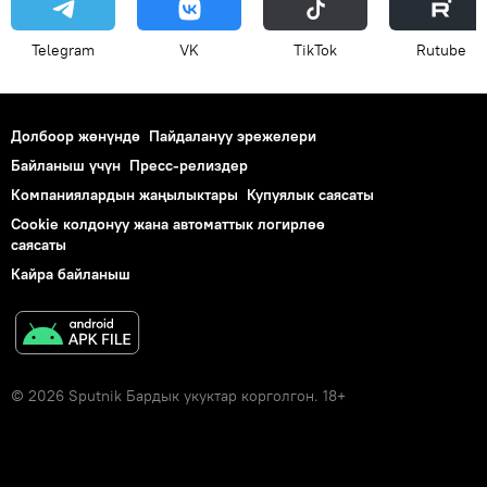
Telegram
VK
ТikТоk
Rutube
Долбоор жөнүндө
Пайдалануу эрежелери
Байланыш үчүн
Пресс-релиздер
Компаниялардын жаңылыктары
Купуялык саясаты
Cookie колдонуу жана автоматтык логирлөө
саясаты
Кайра байланыш
© 2026 Sputnik Бардык укуктар корголгон. 18+