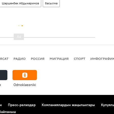
Шаршенбек Абдыкеримов
басылма
ЯСАТ
РАДИО
РОССИЯ
МИГРАЦИЯ
СПОРТ
ИНФОГРАФИ
e
Odnoklassniki
н
Пресс-релиздер
Компаниялардын жаңылыктары
Купуял
 байланыш