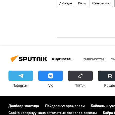
Дүйнөдө
Коом
Жаңылыктар
Кыргызстан
КЫРГЫЗСТАН
СА
Telegram
VK
ТikТоk
Rutub
Долбоор жөнүндө
Пайдалануу эрежелери
Байланыш үчү
Cookie колдонуу жана автоматтык логирлөө саясаты
Кайра