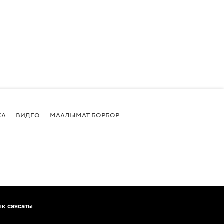
КА
ВИДЕО
МААЛЫМАТ БОРБОР
ык саясаты