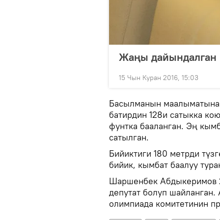
Жаңы дайындалган 
15 Чын Куран 2016, 15:03
Басылманын маалыматына 
батирдин 128и сатыкка ко
фунтка бааланган. Эң кым
сатылган.
Бийиктиги 180 метрди түз
бийик, кымбат баалуу тура
Шаршенбек Абдыкеримов 2
депутат болуп шайланган.
олимпиада комитетинин пр