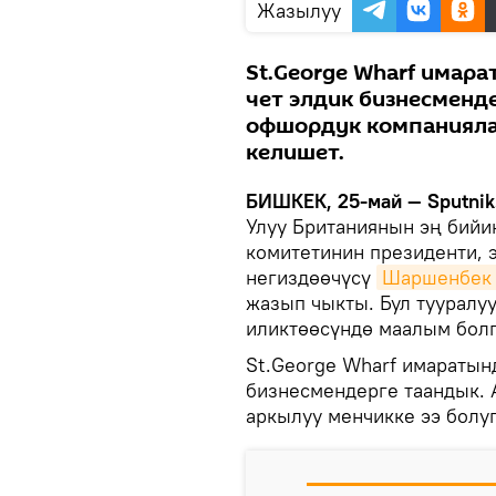
Жазылуу
St.George Wharf имар
чет элдик бизнесменд
офшордук компанияла
келишет.
БИШКЕК, 25-май — Sputnik
Улуу Британиянын эң бийи
комитетинин президенти, 
негиздөөчүсү
Шаршенбек
жазып чыкты. Бул тууралу
иликтөөсүндө маалым бол
St.George Wharf имаратын
бизнесмендерге таандык.
аркылуу менчикке ээ болу