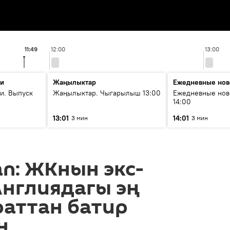
11:49
12:00
13:00
ти
Жаңылыктар
Ежедневные нов
и. Выпуск
Жаңылыктар. Чыгарылыш 13:00
Ежедневные нов
14:00
13:01
14:01
3 мин
3 мин
an: ЖКнын экс-
Англиядагы эң
раттан батир
н