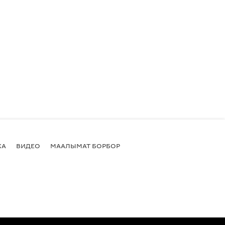
КА
ВИДЕО
МААЛЫМАТ БОРБОР