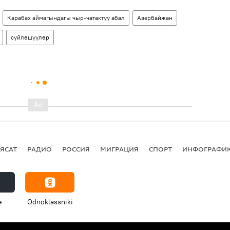
Карабах аймагындагы чыр-чатактуу абал
Азербайжан
сүйлөшүүлөр
ЯСАТ
РАДИО
РОССИЯ
МИГРАЦИЯ
СПОРТ
ИНФОГРАФИ
e
Odnoklassniki