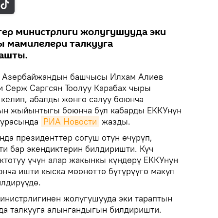
ер министрлиги жолугушууда эки
ы мамилелери талкууга
ашты.
Азербайжандын башчысы Илхам Алиев
 Серж Саргсян Тоолуу Карабах чыры
 келип, абалды жөнгө салуу боюнча
ын жыйынтыгы боюнча бул кабарды ЕККУнун
туурасында
РИА Новости
жазды.
нда президенттер согуш отун өчүрүп,
ти бар экендиктерин билдиришти. Күч
ктотуу үчүн алар жакынкы күндөрү ЕККУнун
нча ишти кыска мөөнөттө бүтүрүүгө макул
илдирүүдө.
инистрлигинен жолугушууда эки тараптын
да талкууга алынгандыгын билдиришти.