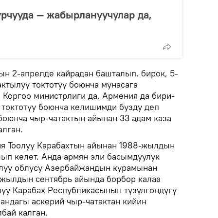
урчууда — жабырлануучулар да,
ын 2-апрелде кайрадан башталып, бирок, 5-
актылуу токтотуу боюнча мунасага
Коргоо министрлиги да, Армения да бири-
у токтотуу боюнча келишимди бузду деп
боюнча чыр-чатактын айынан 33 адам каза
алган.
я Тоолуу Карабахтын айынан 1988-жылдын
ып келет. Анда армян эли басымдуулук
ялуу облусу Азербайжандын курамынан
-жылдын сентябрь айында борбор калаа
луу Карабах Республикасынын түзүлгөндүгү
андагы аскерий чыр-чатактан кийин
бай калган.