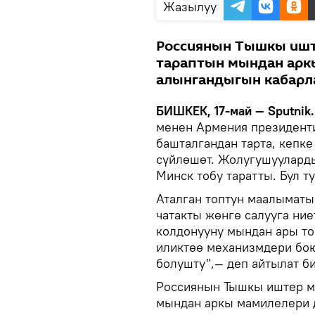
Жазылуу
Россиянын Тышкы ишт
тараптын мындан арк
алынгандыгын кабарл
БИШКЕК, 17-май — Sputnik.
менен Армения президенти
башталгандан тарта, кепке
сүйлөшөт. Жолугушуулард
Минск тобу таратты. Бул 
Аталган топтун маалыматы
чатакты жөнгө салууга ние
колдонууну мындан ары то
иликтөө механизмдери бою
болушту",— деп айтылат б
Россиянын Тышкы иштер м
мындан аркы мамилелери 