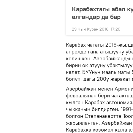
Карабахтагы абал к
өлгөндөр да бар
29 Чын Куран 2016, 17:20
Карабах чатагы 2016-жылд
апрелде гана атышууну уб
келишкен. Азербайжандын 
бирин ок атууну убактылу
келет. БУУнун маалыматы 
болуп, дагы 200ү жаракат 
Азербайжан менен Армени
февралынан бери чатакташ
кылган Карабах автономи
чыкканын билдирген. 1991
болгон Степанакертте Тоо
жарыяланган. Азербайжан 
Карабахка көзөмөл кыла ал