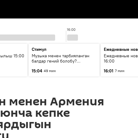
16:00
Стимул
Ежедневные нов
рылыш 15:00
Музыка менен тарбияланган
Ежедневные нов
балдар гений болобу?
16:00
Кыргыздын жашоосунда
15:04
16:01
49 мин
7 мин
музыканын орду
н менен Армения
оюнча кепке
аярдыгын
ти