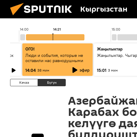
Кыргызстан
14:00
14:21
15:00
ОГО!
Жаңылыктар
Выпуск
Люди и события, которые не
Жаңылыктар. Чыга
оставили нас равнодушными
эфир
14:04
15:01
38 мин
3 мин
Кечээ
Бүгүн
Азербайжа
Карабах б
келүүгө д
билдириш