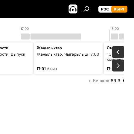
РУС
КЫРГ
17:00
18:00
ости
Жаңылыктар
Стоп кадр
ости. Выпуск
Жаңылыктар. Чыгарылыш 17:00
"Окен ава" —
комедиясы
17:01
17:07
6 мин
34 мин
г. Бишкек
89.3