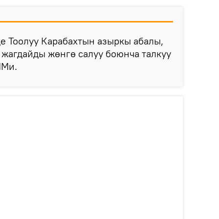
е Тоолуу Карабахтын азыркы абалы,
, жагдайды жөнгө салуу боюнча талкуу
ИМи.