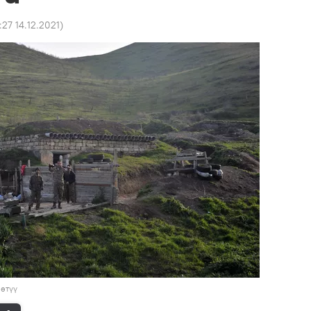
:27 14.12.2021
)
өтүү