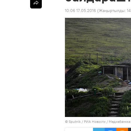
10:06 17.05.2016
(Жаңыртылды:
14
©
Sputnik
/ РИА Новости
/
Медиабанкка 