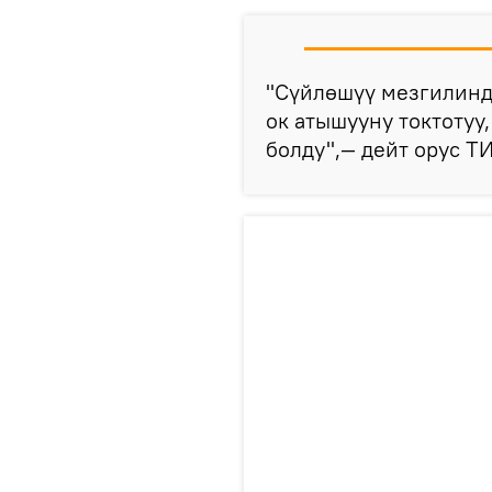
"Сүйлөшүү мезгилинд
ок атышууну токтотуу
болду",— дейт орус Т