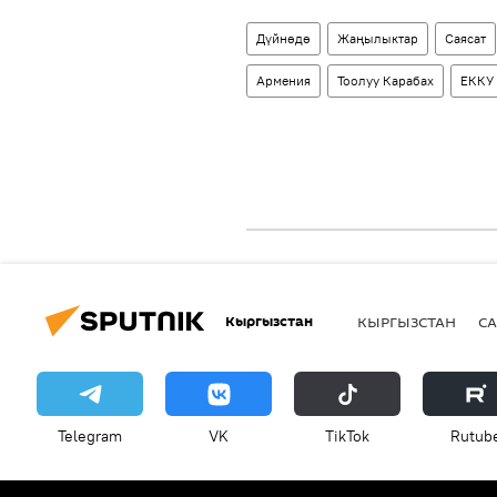
Дүйнөдө
Жаңылыктар
Саясат
Армения
Тоолуу Карабах
ЕККУ
Кыргызстан
КЫРГЫЗСТАН
СА
Telegram
VK
ТikТоk
Rutub