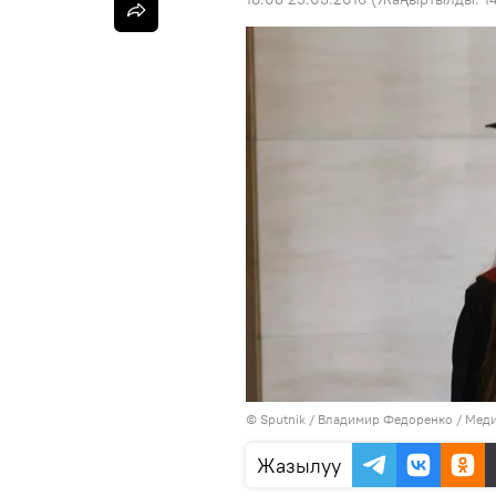
©
Sputnik
/ Владимир Федоренко
/
Меди
Жазылуу