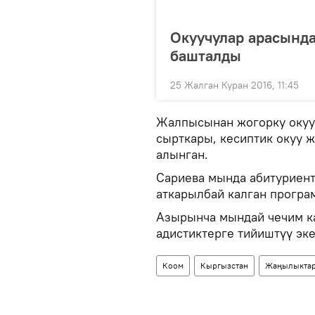
Окуучулар арасынд
башталды
25 Жалган Куран 2016, 11:45
Жалпысынан жогорку окуу
сырткары, кесиптик окуу 
алынган.
Сариева мында абитуриент
аткарылбай калган програ
Азырынча мындай чечим к
адистиктерге тийиштүү эке
Коом
Кыргызстан
Жаңылыкта