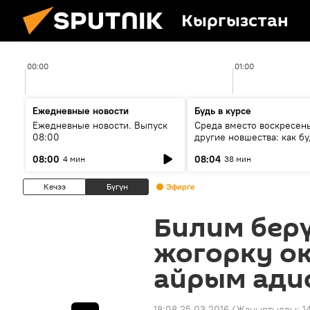
Кыргызстан
00:00
01:00
Ежедневные новости
Будь в курсе
Ежедневные новости. Выпуск
Среда вместо воскресень
08:00
другие новшества: как бу
проходить выборы в КР?
08:00
08:04
4 мин
38 мин
Кечээ
Бүгүн
Эфирге
Билим берү
жогорку о
айрым ади
18:08 25.03.2016
(Жаңыртылды:
1