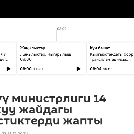
02:00
Жаңылыктар
Күн башат
я и
Жаңылыктар. Чыгарылыш
Кыргызстандагы боор
дут
09:00
трансплантациясы:
жетишкендиктер жана
09:00
09:04
4 мин
46 мин
келечеги
ү министрлиги 14
куу жайдагы
стиктерди жапты
4:27 14.12.2021
)