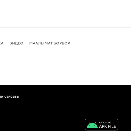
КА
ВИДЕО
МААЛЫМАТ БОРБОР
ык саясаты