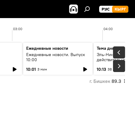
РУС
КЫРГ
03:00
04:00
Ежедневные новости
Тема дня
Ежедневные новости. Выпуск
Эль-Ниньо, жара и 
10:00
действительно вли
 өнүгүү
погоду в Кыргызст
10:01
10:13
3 мин
38 мин
г. Бишкек
89.3