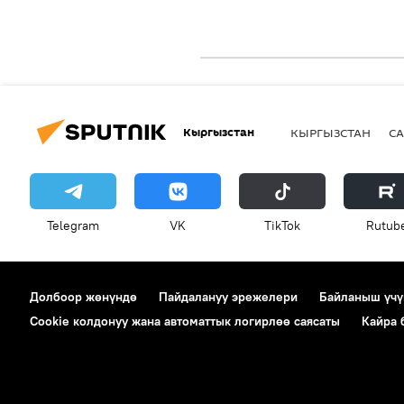
Кыргызстан
КЫРГЫЗСТАН
СА
Telegram
VK
ТikТоk
Rutub
Долбоор жөнүндө
Пайдалануу эрежелери
Байланыш үчү
Cookie колдонуу жана автоматтык логирлөө саясаты
Кайра