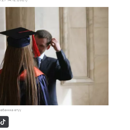
абанкка өтүү