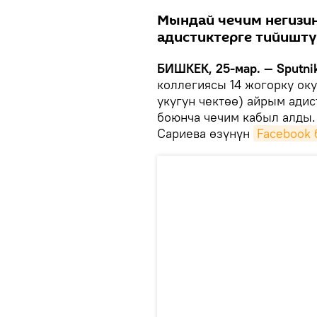
Мындай чечим негизин
адистиктерге тийиштү
БИШКЕК, 25-мар. — Sputnik
коллегиясы 14 жогорку оку
укугун чектөө) айрым ади
боюнча чечим кабыл алды.
Сариева өзүнүн
Facebook 