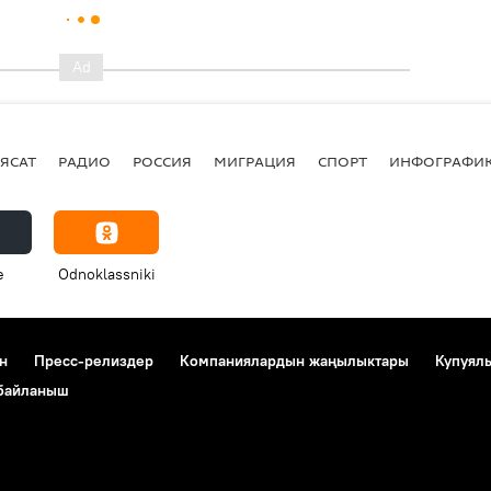
ЯСАТ
РАДИО
РОССИЯ
МИГРАЦИЯ
СПОРТ
ИНФОГРАФИ
e
Odnoklassniki
н
Пресс-релиздер
Компаниялардын жаңылыктары
Купуял
 байланыш