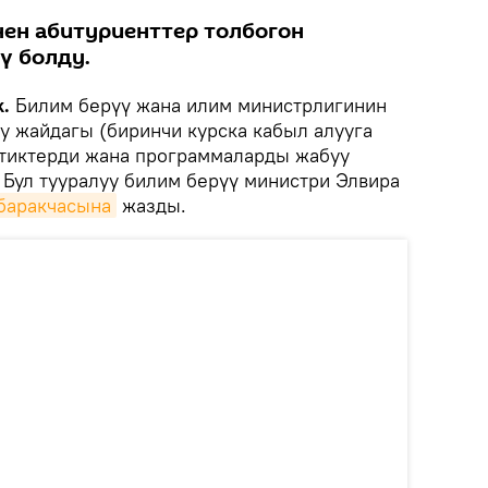
ен абитуриенттер толбогон
ү болду.
.
Билим берүү жана илим министрлигинин
у жайдагы (биринчи курска кабыл алууга
стиктерди жана программаларды жабуу
 Бул тууралуу билим берүү министри Элвира
баракчасына
жазды.