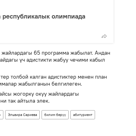
а республикалык олимпиада
 жайлардагы 65 программа жабылат. Андан
жайдагы үч адистикти жабуу чечими кабыл
тер толбой калган адистиктер менен план
ммалар жабылганын белгилеген.
айсы жогорку окуу жайлардагы
ни так айтыла элек.
р
Эльвира Сариева
билим берүү
абитуриент